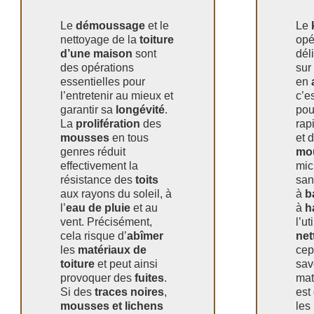
Le
démoussage
et le
Le
nettoyage de la
toiture
opé
d’une maison
sont
dél
des opérations
sur
essentielles pour
en
l’entretenir au mieux et
c’es
garantir sa
longévité
.
pou
La
prolifération
des
rap
mousses
en tous
et 
genres réduit
mo
effectivement la
mic
résistance des
toits
san
aux rayons du soleil, à
à
b
l’
eau de pluie
et au
à
h
vent. Précisément,
l’ut
cela risque d’
abîmer
net
les
matériaux de
cep
toiture
et peut ainsi
sav
provoquer des
fuites
.
mat
Si des
traces noires
,
est
mousses et lichens
les