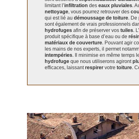
limitant l’
infiltration
des
eaux pluviales
. A
nettoyage
, vous pourrez retrouver des
cou
qui est lié au
démoussage de toiture
. De 
sont également de vrais professionnels dans
hydrofuges
afin de préserver vos
tuiles
. L
produit spécifique à base d’eau ou de
rési
matériaux de couverture
. Pouvant agir c
les mains de nos experts, il permet notam
intempéries
. Il minimise en même temps l
hydrofuge
que nous utiliserons agiront
pl
efficaces, laissant
respirer
votre
toiture
. C