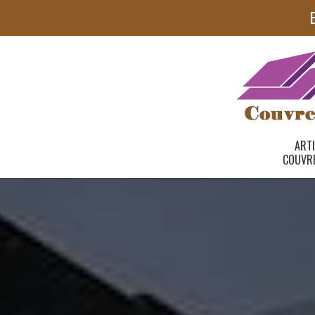
ART
COUVR