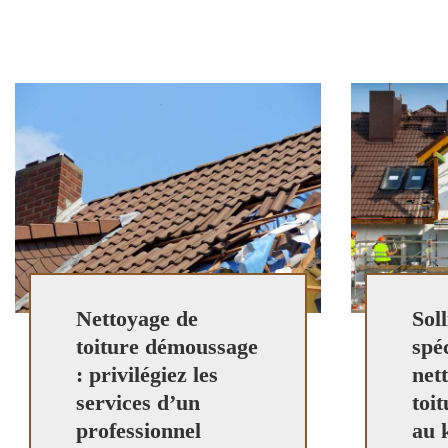
Nettoyage de
Soll
toiture démoussage
spéc
: privilégiez les
net
services d’un
toi
professionnel
au 