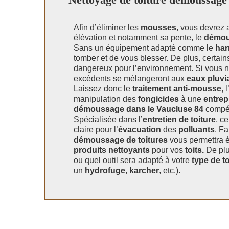
Afin d’éliminer les
mousses
, vous devrez 
élévation et notamment sa pente, le
démo
Sans un équipement adapté comme le
har
tomber et de vous blesser. De plus, certai
dangereux pour l’environnement. Si vous n
excédents se mélangeront aux
eaux pluvi
Laissez donc le
traitement anti-mousse
, l
manipulation des
fongicides
à une
entrep
démoussage dans le Vaucluse 84
compét
Spécialisée dans l’
entretien de toiture
, c
claire pour l’
évacuation
des
polluants
. Fa
démoussage de toitures
vous permettra 
produits nettoyants
pour vos
toits.
De plu
ou quel outil sera adapté à votre
type de to
un
hydrofuge
,
karcher
, etc.).