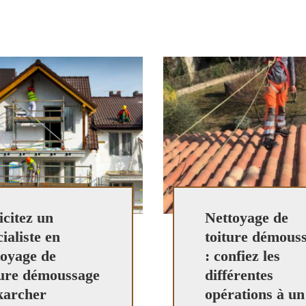
icitez un
Nettoyage de
ialiste en
toiture démous
toyage de
: confiez les
ture démoussage
différentes
karcher
opérations à un