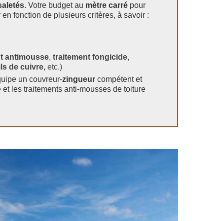
saletés
. Votre budget au
mètre carré
pour
 en fonction de plusieurs critères, à savoir :
nt antimousse
,
traitement fongicide
,
ils de cuivre,
etc.)
quipe un couvreur-
zingueur
compétent et
 et les traitements anti-mousses de toiture