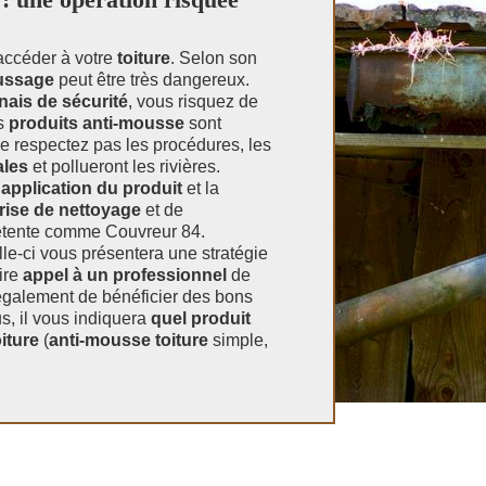
accéder à votre
toiture
. Selon son
ussage
peut être très dangereux.
nais de sécurité
, vous risquez de
ns
produits anti-mousse
sont
e respectez pas les procédures, les
ales
et pollueront les rivières.
’
application du produit
et la
rise de nettoyage
et de
ente comme Couvreur 84.
elle-ci vous présentera une stratégie
ire
appel à un professionnel
de
également de bénéficier des bons
s, il vous indiquera
quel produit
iture
(
anti-mousse toiture
simple,