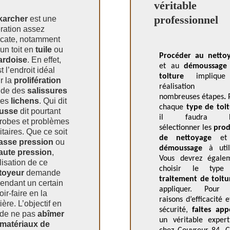
véritable
professionnel
karcher
est une
ration assez
icate, notamment
 un toit en
tuile
ou
Procéder au netto
ardoise
. En effet,
et au
démoussage
t l’endroit idéal
toiture
impliqu
r la
prolifération
réalisation
ide des
salissures
nombreuses étapes
.
des
lichens
. Qui dit
chaque
type de toi
usse
dit pourtant
il faudra b
robes et problèmes
sélectionner les
prod
itaires. Que ce soit
de nettoyage
et
asse pression
ou
démoussage
à utili
aute pression
,
Vous devrez égale
ilisation de ce
choisir le type
toyeur
demande
traitement de toit
endant un certain
appliquer. Pour
oir-faire en la
raisons d’efficacité 
ière. L’objectif en
sécurité,
faites app
 de ne pas
abîmer
un véritable exper
matériaux de