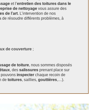
ssage
et l’
entretien des toitures dans le
reprise de nettoyage
vous assure des
es de l’art
. L’intervention de nos
a de résoudre différents problèmes, à
aux de couverture
;
sage de toiture
, nous sommes disposés
étaux
, des
salissures
prenant place sur
s pouvons
inspecter
chaque recoin de
on de
toitures
, saillies,
gouttières
,…).