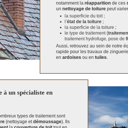
notamment la
réapparition
de ces
un
nettoyage de toiture
peut varier
la superficie du toit ;
l’
état de la toiture
;
la superficie de la toiture ;
le type de traitement (
traiteme
traitement hydrofuge, pose de
f
Aussi, retrouvez au sein de notre é
rapide pour les travaux de zinguerie
en
ardoises
ou en
tuiles
.
 à un spécialiste en
ombreux types de traitement sont
ure
(nettoyage et
démoussage
). Ils
ment
la
couverture de toit
tout en