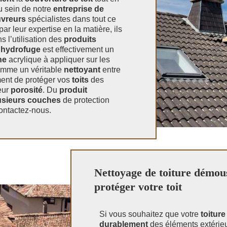
u sein de notre
entreprise de
vreurs
spécialistes dans tout ce
par leur expertise en la matière, ils
 l’utilisation des
produits
’
hydrofuge
est effectivement un
ne
acrylique à appliquer sur les
omme un véritable
nettoyant
entre
ment de protéger vos
toits
des
eur
porosité
. Du
produit
usieurs couches
de protection
ontactez-nous.
Nettoyage de toiture démous
protéger votre toit
Si vous souhaitez que votre
toitur
durablement
des éléments extérie