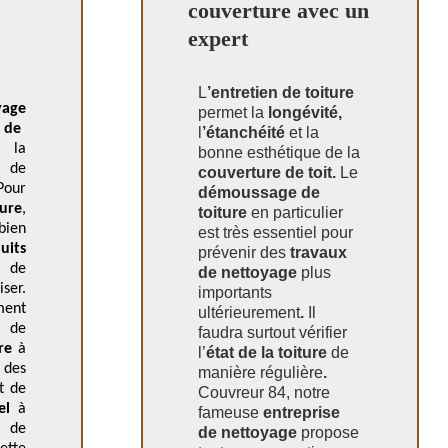
couverture avec un
expert
L
’entretien de toiture
yage
permet la
longévité,
 de
l
’étanchéité
et la
e la
bonne esthétique de la
 de
couverture de toit.
Le
Pour
démoussage de
ture
,
toiture
en particulier
ien
est très essentiel pour
uits
prévenir des
travaux
 de
de nettoyage
plus
ser.
importants
ment
ultérieurement
.
Il
 de
faudra surtout vérifier
ure
à
l’
état de la toiture
de
 des
manière régulière
.
et de
Couvreur 84, notre
el
à
fameuse
entreprise
t de
de nettoyage
propose