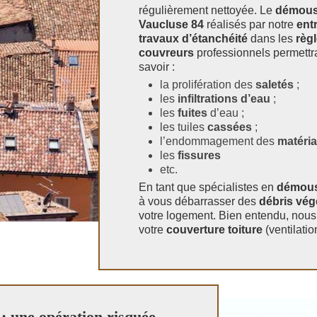
régulièrement nettoyée. Le
démou
Vaucluse 84
réalisés par notre
ent
travaux d’étanchéité
dans les
règl
couvreurs
professionnels permettr
savoir :
la prolifération des
saletés
;
les
infiltrations d’eau
;
les
fuites
d’eau ;
les tuiles
cassées
;
l’endommagement des
matéri
les
fissures
etc.
En tant que spécialistes en
démous
à vous débarrasser des
débris vég
votre logement. Bien entendu, nou
votre
couverture toiture
(ventilati
: une opération risquée