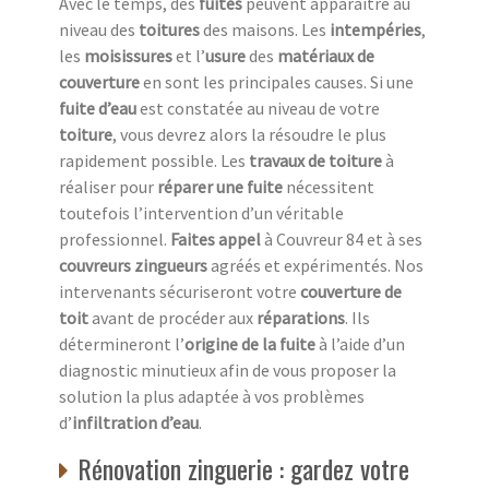
Avec le temps, des
fuites
peuvent apparaître au
niveau des
toitures
des maisons. Les
intempéries
,
les
moisissures
et l’
usure
des
matériaux de
couverture
en sont les principales causes. Si une
fuite d’eau
est constatée au niveau de votre
toiture
, vous devrez alors la résoudre le plus
rapidement possible. Les
travaux de toiture
à
réaliser pour
réparer une fuite
nécessitent
toutefois l’intervention d’un véritable
professionnel.
Faites appel
à Couvreur 84 et à ses
couvreurs zingueurs
agréés et expérimentés. Nos
intervenants sécuriseront votre
couverture de
toit
avant de procéder aux
réparations
. Ils
détermineront l’
origine de la fuite
à l’aide d’un
diagnostic minutieux afin de vous proposer la
solution la plus adaptée à vos problèmes
d’
infiltration d’eau
.
Rénovation zinguerie : gardez votre