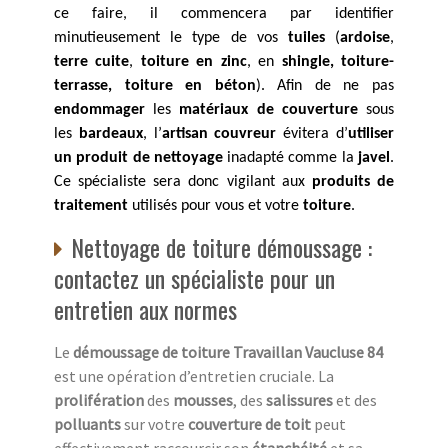
ce faire, il commencera par identifier
minutieusement le type de vos
tuiles
(
ardoise
,
terre cuite
,
toiture en zinc
, en
shingle, toiture-
terrasse, toiture en béton
). Afin de ne pas
endommager
les
matériaux de couverture
sous
les
bardeaux
, l’
artisan couvreur
évitera d’
utiliser
un produit de nettoyage
inadapté comme la
javel
.
Ce spécialiste sera donc vigilant aux
produits de
traitement
utilisés pour vous et votre
toiture
.
Nettoyage de toiture démoussage :
contactez un spécialiste pour un
entretien aux normes
Le
démoussage de toiture Travaillan Vaucluse 84
est une opération d’entretien cruciale. La
prolifération
des
mousses
, des
salissures
et des
polluants
sur votre
couverture de toit
peut
effectivement raccourcir son
étanchéité
et sa