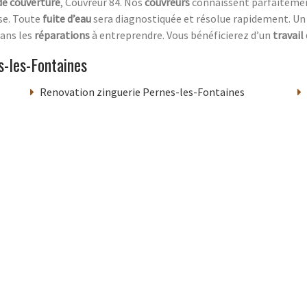
de couverture
, Couvreur 84. Nos
couvreurs
connaissent parfaitemen
se. Toute
fuite d’eau
sera diagnostiquée et résolue rapidement. U
ans les
réparations
à entreprendre. Vous bénéficierez d’un
travail
-les-Fontaines
Renovation zinguerie Pernes-les-Fontaines