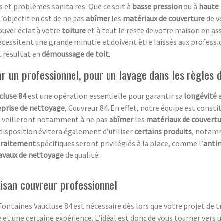
 et problèmes sanitaires. Que ce soit à
basse pression
ou à
haute 
L’objectif en est de ne pas
abîmer
les
matériaux de couverture
de v
ouvel éclat à votre
toiture
et à tout le reste de votre maison en a
cessitent une grande minutie et doivent être laissés aux professio
t résultat en
démoussage de toit
.
 un professionnel, pour un lavage dans les règles d
cluse 84
est une opération essentielle pour garantir sa
longévité
eprise de nettoyage
, Couvreur 84. En effet, notre équipe est const
s veilleront notamment à ne pas
abîmer
les
matériaux de couvertu
disposition évitera également d’utiliser
certains produits
, notam
 traitement
spécifiques seront privilégiés à la place, comme l’
anti
avaux de nettoyage
de qualité.
tisan couvreur professionnel
ontaines Vaucluse 84 est nécessaire dès lors que votre projet de 
e et une certaine expérience. L’idéal est donc de vous tourner vers