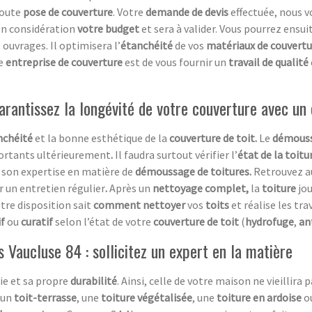
toute
pose de couverture
. Votre
demande de devis
effectuée, nous 
 en considération
votre budget
et sera à valider. Vous pourrez ens
 ouvrages. Il optimisera l’
étanchéité
de vos
matériaux de couvertu
re
entreprise de couverture
est de vous fournir un
travail de qualité
rantissez la longévité de votre couverture avec un
nchéité
et la bonne esthétique de la
couverture de toit.
Le
démouss
ortants ultérieurement
.
Il faudra surtout vérifier l’
état de la toitu
son expertise en matière de
démoussage de toitures.
Retrouvez au
r un entretien régulier
.
Après un
nettoyage complet,
la
toiture
jo
tre disposition sait
comment nettoyer
vos
toits
et réalise les tra
f
ou
curatif
selon l’état de votre
couverture de toit
(
hydrofuge
,
an
s Vaucluse 84 : sollicitez un expert en la matière
ie et sa propre
durabilité
. Ainsi, celle de votre maison ne vieillir
 un
toit-terrasse
, une
toiture végétalisée
, une
toiture en ardoise
o