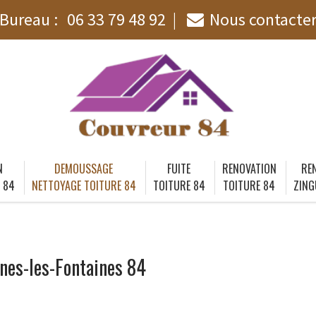
Bureau :
06 33 79 48 92
Nous contacte
N
DEMOUSSAGE
FUITE
RENOVATION
RE
 84
NETTOYAGE TOITURE 84
TOITURE 84
TOITURE 84
ZING
nes-les-Fontaines 84