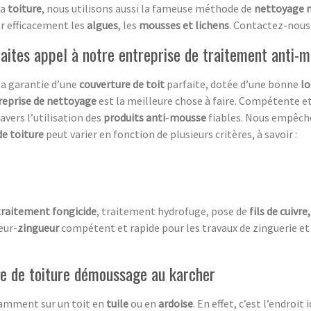
la
toiture
, nous utilisons aussi la fameuse méthode de
nettoyage 
er efficacement les
algues
, les
mousses et lichens
. Contactez-nous 
aites appel à notre entreprise de traitement anti-
la garantie d’une
couverture de toit
parfaite, dotée d’une bonne
lo
reprise de nettoyage
est la meilleure chose à faire. Compétente et
ravers l’utilisation des
produits anti
-
mousse
fiables. Nous empêc
de toiture
peut varier en fonction de plusieurs critères, à savoir :
traitement fongicide
, traitement hydrofuge, pose de
fils de cuivre
eur-
zingueur
compétent et rapide pour les travaux de zinguerie et
age de toiture démoussage au karcher
tamment sur un toit en
tuile
ou en
ardoise
. En effet, c’est l’endroit