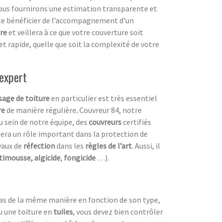
vous fournirons une estimation transparente et
uite bénéficier de l’accompagnement d’un
re
et veillera à ce que votre couverture soit
et rapide, quelle que soit la complexité de votre
 expert
age de toiture
en particulier est très essentiel
re
de manière régulière
.
Couvreur 84, notre
 sein de notre équipe, des
couvreurs
certifiés
uera un rôle important dans la protection de
vaux de
réfection
dans les
règles de l’art
. Aussi, il
timousse, algicide
,
fongicide
…).
a pas de la même manière en fonction de son type,
u une toiture en
tuiles
, vous devez bien contrôler