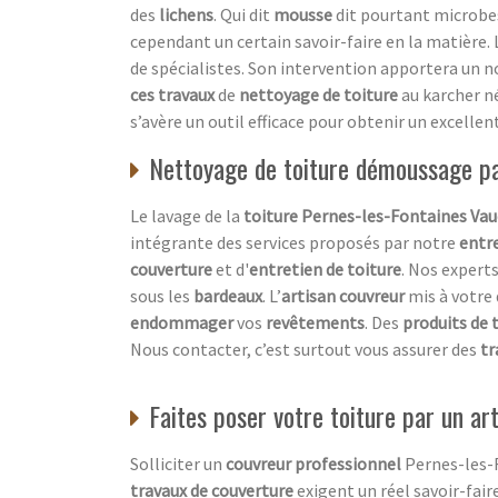
des
lichens
. Qui dit
mousse
dit pourtant microbes
cependant un certain savoir-faire en la matière. 
de spécialistes. Son intervention apportera un n
ces travaux
de
nettoyage de toiture
au karcher né
s’avère un outil efficace pour obtenir un excellen
Nettoyage de toiture démoussage par
Le lavage de la
toiture Pernes-les-Fontaines Vau
intégrante des services proposés par notre
entr
couverture
et d'
entretien de toiture
. Nos expert
sous les
bardeaux
. L’
artisan couvreur
mis à votre 
endommager
vos
revêtements
. Des
produits de
Nous contacter, c’est surtout vous assurer des
tr
Faites poser votre toiture par un ar
Solliciter un
couvreur professionnel
Pernes-les-F
travaux de couverture
exigent un réel savoir-fair