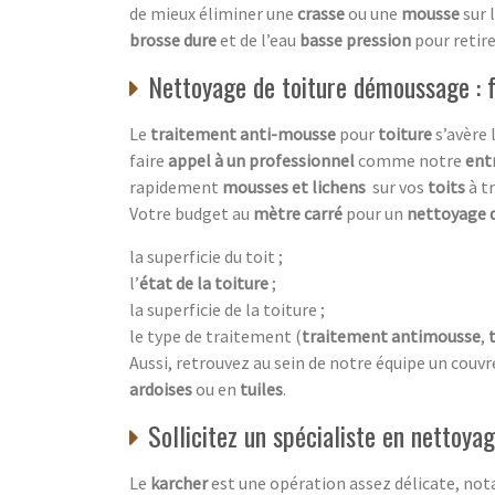
de mieux éliminer une
crasse
ou une
mousse
sur 
brosse dure
et de l’eau
basse pression
pour retir
Nettoyage de toiture démoussage : f
Le
traitement anti-mousse
pour
toiture
s’avère 
faire
appel à un professionnel
comme notre
ent
rapidement
mousses et lichens
sur vos
toits
à t
Votre budget au
mètre carré
pour un
nettoyage 
la superficie du toit ;
l’
état de la toiture
;
la superficie de la toiture ;
le type de traitement (
traitement antimousse
,
Aussi, retrouvez au sein de notre équipe un couvr
ardoises
ou en
tuiles
.
Sollicitez un spécialiste en nettoy
Le
karcher
est une opération assez délicate, no