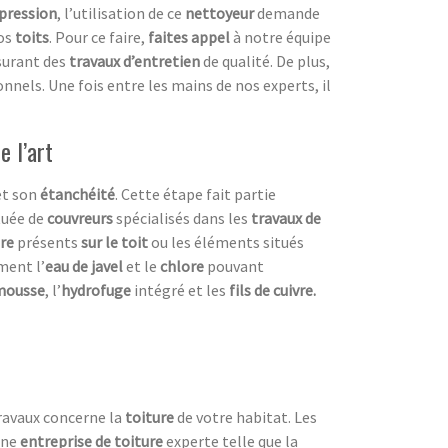
pression
, l’utilisation de ce
nettoyeur
demande
os
toits
. Pour ce faire,
faites appel
à notre équipe
ssurant des
travaux d’entretien
de qualité. De plus,
nnels. Une fois entre les mains de nos experts, il
e l’art
et son
étanchéité
. Cette étape fait partie
ituée de
couvreurs
spécialisés dans les
travaux de
re
présents
sur le toit
ou les éléments situés
ment l’
eau de javel
et le
chlore
pouvant
mousse
, l’
hydrofuge
intégré et les
fils de cuivre.
travaux concerne la
toiture
de votre habitat. Les
 une
entreprise de toiture
experte telle que la