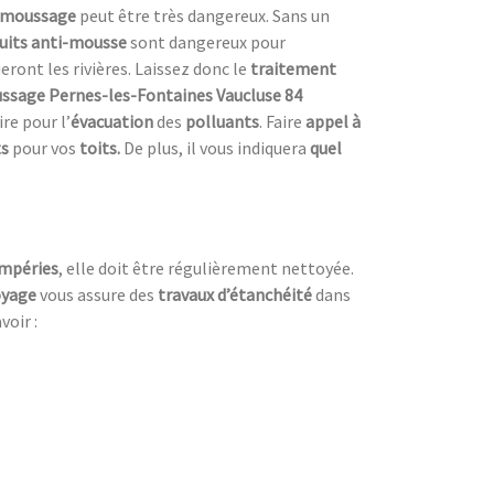
émoussage
peut être très dangereux. Sans un
uits anti-mousse
sont dangereux pour
eront les rivières. Laissez donc le
traitement
sage Pernes-les-Fontaines Vaucluse 84
re pour l’
évacuation
des
polluants
. Faire
appel à
ts
pour vos
toits.
De plus, il vous indiquera
quel
mpéries
, elle doit être régulièrement nettoyée.
oyage
vous assure des
travaux d’étanchéité
dans
oir :