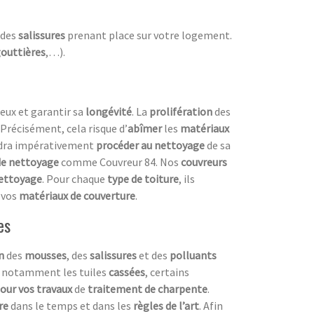
 des
salissures
prenant place sur votre logement.
outtières
,…).
eux et garantir sa
longévité
. La
prolifération
des
 Précisément, cela risque d’
abîmer
les
matériaux
audra impérativement
procéder au nettoyage
de sa
de nettoyage
comme Couvreur 84. Nos
couvreurs
nettoyage
. Pour chaque
type de toiture
, ils
 vos
matériaux de couverture
.
es
n
des
mousses
, des
salissures
et des
polluants
x, notamment les tuiles
cassées
, certains
our vos travaux
de
traitement de charpente
.
ure
dans le temps et dans les
règles de l’art
. Afin