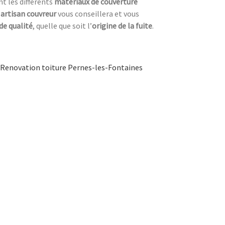
t les différents
matériaux de couverture
n
artisan couvreur
vous conseillera et vous
 de qualité
, quelle que soit l’
origine de la fuite
.
Renovation toiture Pernes-les-Fontaines