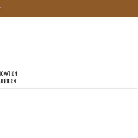
r
NOVATION
UERIE 84