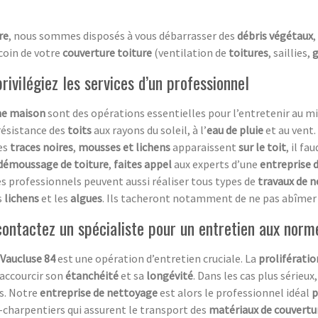
re
, nous sommes disposés à vous débarrasser des
débris végétaux
,
coin de votre
couverture toiture
(ventilation de
toitures
, saillies,
g
ivilégiez les services d’un professionnel
ne maison
sont des opérations essentielles pour l’entretenir au mi
résistance des
toits
aux rayons du soleil, à l’
eau de pluie
et au vent.
des
traces noires
,
mousses et lichens
apparaissent
sur le toit
, il f
démoussage de toiture
,
faites appel
aux experts d’une
entreprise 
es professionnels peuvent aussi réaliser tous types de
travaux de 
s
lichens
et les
algues
. Ils tacheront notamment de ne pas abîmer
ontactez un spécialiste pour un entretien aux norm
 Vaucluse 84
est une opération d’entretien cruciale. La
prolifératio
raccourcir son
étanchéité
et sa
longévité
. Dans les cas plus sérieu
s. Notre
entreprise de nettoyage
est alors le professionnel idéal
p
-charpentiers qui assurent le transport des
matériaux de couvert