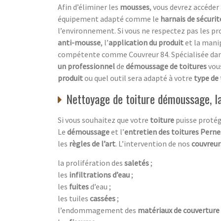
Afin d’éliminer les
mousses
, vous devrez accéder
équipement adapté comme le
harnais de sécurit
l’environnement. Si vous ne respectez pas les p
anti-mousse
, l’
application du produit
et la mani
compétente comme Couvreur 84. Spécialisée dan
un professionnel
de
démoussage de toitures
vou
produit
ou quel outil sera adapté à votre
type de 
Nettoyage de toiture démoussage, la
Si vous souhaitez que votre
toiture
puisse proté
Le
démoussage
et l’
entretien des toitures Pern
les
règles de l’art
. L’intervention de nos
couvreu
la prolifération des
saletés
;
les
infiltrations d’eau
;
les
fuites
d’eau ;
les tuiles
cassées
;
l’endommagement des
matériaux de couverture