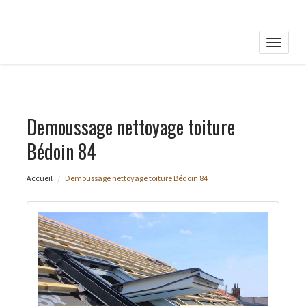
Toggle
naviga
Demoussage nettoyage toiture
Bédoin 84
Accueil
Demoussage nettoyage toiture Bédoin 84