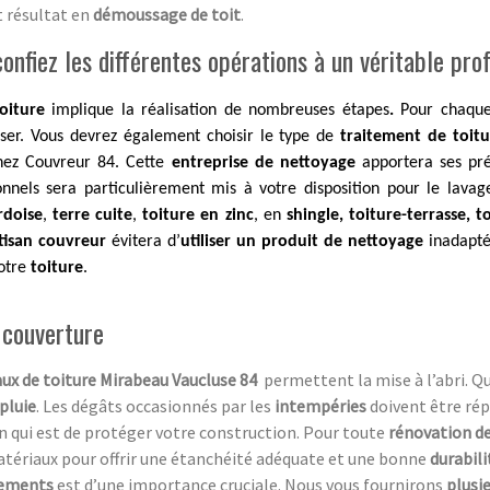
t résultat en
démoussage de toit
.
nfiez les différentes opérations à un véritable pro
oiture
implique la réalisation de nombreuses étapes
.
Pour chaq
iser. Vous devrez également choisir le type de
traitement de toit
hez Couvreur 84. Cette
entreprise de nettoyage
apportera ses pré
onnels sera particulièrement mis à votre disposition pour le lava
rdoise
,
terre cuite
,
toiture en zinc
, en
shingle, toiture-terrasse, 
tisan couvreur
évitera d’
utiliser un produit de nettoyage
inadapt
votre
toiture
.
 couverture
ux de toiture
Mirabeau Vaucluse 84
permettent la mise à l’abri. Qu
pluie
. Les dégâts occasionnés par les
intempéries
doivent être rép
n qui est de protéger votre construction. Pour toute
rénovation de
atériaux pour offrir une étanchéité adéquate et une bonne
durabil
tements
est d’une importance cruciale. Nous vous fournirons
plusi