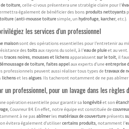
 de toiture
, celle-ci vous présentera une stratégie claire pour l’
éva
ermettra également de bénéficier des bons
produits nettoyants
p
toiture
(
anti-mousse toiture
simple, un
hydrofuge
,
karcher
, etc.).
ivilégiez les services d’un professionnel
ne maison
sont des opérations essentielles pour l’entretenir au mi
résistance des
toits
aux rayons du soleil, à l’
eau de pluie
et au vent.
des
traces noires
,
mousses et lichens
apparaissent
sur le toit
, il f
démoussage de toiture
,
faites appel
aux experts d’une
entreprise 
es professionnels peuvent aussi réaliser tous types de
travaux de 
s
lichens
et les
algues
. Ils tacheront notamment de ne pas abîmer
 un professionnel, pour un lavage dans les règles d
une opération essentielle pour garantir sa
longévité
et son
étanch
yage
, Couvreur 84. En effet, notre équipe est constituée de
couvreu
notamment à ne pas
abîmer
les
matériaux de couverture
présents
su
ion évitera également d’utiliser
certains produits
, notamment l’
e