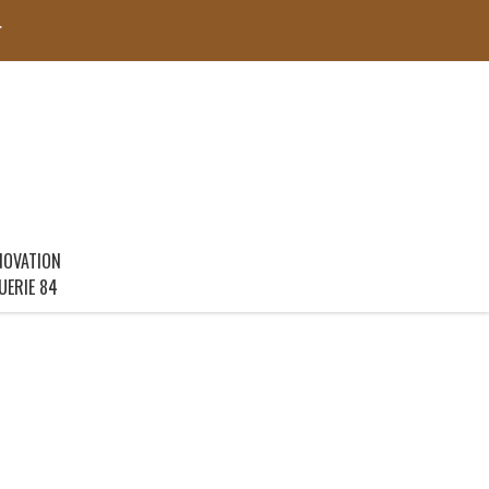
r
NOVATION
UERIE 84