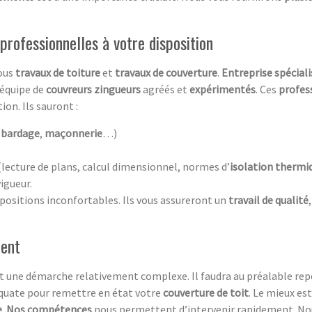
professionnelles à votre disposition
tous
travaux de toiture
et
travaux de couverture
.
Entreprise spécial
 équipe de
couvreurs zingueurs
agréés et
expérimentés
. Ces
profes
ion. Ils sauront :
e
bardage
,
maçonnerie
…)
lecture de plans, calcul dimensionnel, normes d’
isolation thermi
igueur.
 positions inconfortables. Ils vous assureront un
travail de qualité
ment
t une démarche relativement complexe. Il faudra au préalable repé
équate pour remettre en état votre
couverture de toit
. Le mieux es
e
.
Nos compétences
nous permettent d’intervenir rapidement. Nou