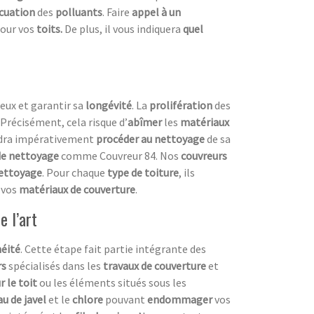
cuation
des
polluants
. Faire
appel à un
our vos
toits.
De plus, il vous indiquera
quel
eux et garantir sa
longévité
. La
prolifération
des
 Précisément, cela risque d’
abîmer
les
matériaux
audra impérativement
procéder au nettoyage
de sa
de nettoyage
comme Couvreur 84. Nos
couvreurs
nettoyage
. Pour chaque
type de toiture
, ils
 vos
matériaux de couverture
.
e l’art
éité
. Cette étape fait partie intégrante des
rs
spécialisés dans les
travaux de couverture
et
r le toit
ou les éléments situés sous les
au de javel
et le
chlore
pouvant
endommager
vos