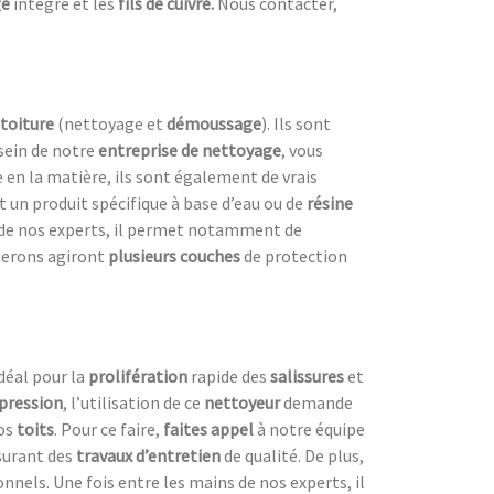
ge
intégré et les
fils de cuivre.
Nous contacter,
 toiture
(nettoyage et
démoussage
). Ils sont
 sein de notre
entreprise de nettoyage
, vous
e en la matière, ils sont également de vrais
 un produit spécifique à base d’eau ou de
résine
 de nos experts, il permet notamment de
iserons agiront
plusieurs couches
de protection
 idéal pour la
prolifération
rapide des
salissures
et
pression
, l’utilisation de ce
nettoyeur
demande
os
toits
. Pour ce faire,
faites appel
à notre équipe
ssurant des
travaux d’entretien
de qualité. De plus,
nnels. Une fois entre les mains de nos experts, il