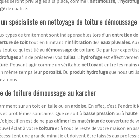
ques seront privilégiés à la place, comme l’
antimousse
, l’
hydrofu
age
de qualité.
 un spécialiste en nettoyage de toiture démoussage
ux types de traitement sont indispensables lors d’un
entretien de
erture de toit
tout en limitant l’
infiltration
des
eaux pluviales
. Au
 tout ce qui est lié au
démoussage de toiture
. De par leur expertis
drofuges
afin de préserver vos
tuiles
. L’
hydrofuge
est effectivement
ture
. Pouvant agir comme un véritable
nettoyant
entre les mains
e en même temps leur
porosité
. Du
produit hydrofuge
que nous util
tez-nous.
age de toiture démoussage au karcher
tamment sur un toit en
tuile
ou en
ardoise
. En effet, c’est l’endroit
 et problèmes sanitaires. Que ce soit à
basse pression
ou à
haute 
L’objectif en est de ne pas
abîmer
les
matériaux de couverture
de v
ouvel éclat à votre
toiture
et à tout le reste de votre maison en a
cessitent une grande minutie et doivent être laissés aux professio