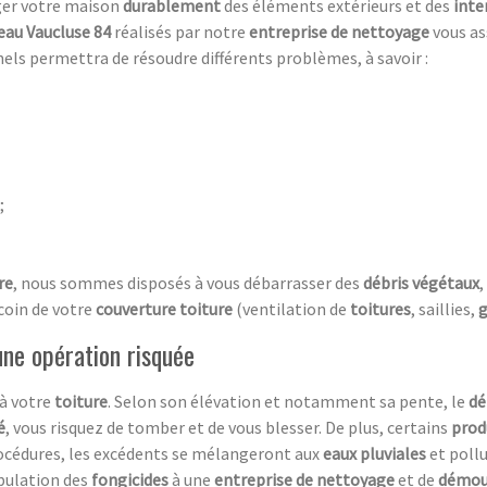
ger votre maison
durablement
des éléments extérieurs et des
inte
eau Vaucluse 84
réalisés par notre
entreprise de nettoyage
vous as
els permettra de résoudre différents problèmes, à savoir :
;
re
, nous sommes disposés à vous débarrasser des
débris végétaux
,
coin de votre
couverture toiture
(ventilation de
toitures
, saillies,
g
ne opération risquée
 à votre
toiture
. Selon son élévation et notamment sa pente, le
d
é
, vous risquez de tomber et de vous blesser. De plus, certains
prod
rocédures, les excédents se mélangeront aux
eaux pluviales
et pollu
pulation des
fongicides
à une
entreprise de nettoyage
et de
démou