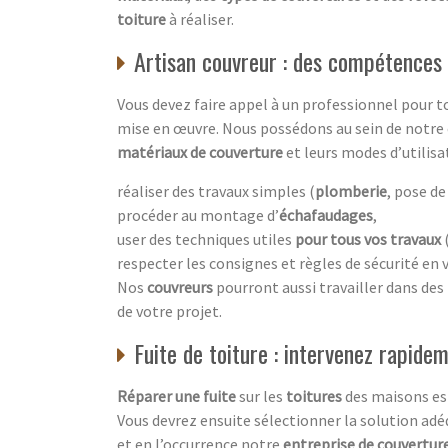
toiture
à réaliser.
Artisan couvreur : des compétences 
Vous devez faire appel à un professionnel pour 
mise en œuvre. Nous possédons au sein de notre
matériaux de couverture
et leurs modes d’utilisat
réaliser des travaux simples (
plomberie
, pose d
procéder au montage d’
échafaudages
,
user des techniques utiles
pour tous vos travaux
(
respecter les consignes et règles de sécurité en v
Nos
couvreurs
pourront aussi travailler dans des
de votre projet.
Fuite de toiture : intervenez rapide
Réparer une fuite
sur les
toitures
des maisons es
Vous devrez ensuite sélectionner la solution ad
et en l’occurrence notre
entreprise de couvertur