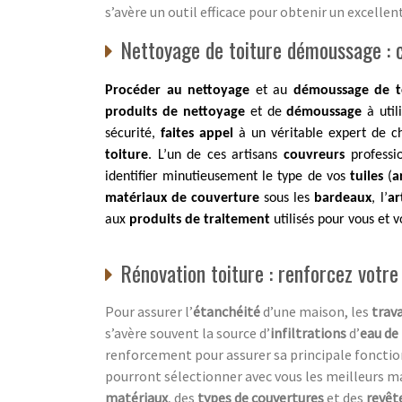
s’avère un outil efficace pour obtenir un excellen
Nettoyage de toiture démoussage : co
Procéder au nettoyage
et au
démoussage de t
produits de nettoyage
et de
démoussage
à util
sécurité,
faites appel
à un véritable expert de c
toiture
. L’un de ces artisans
couvreurs
professi
identifier minutieusement le type de vos
tuiles
(
a
matériaux de couverture
sous les
bardeaux
, l’
ar
aux
produits de traitement
utilisés pour vous et 
Rénovation toiture : renforcez votre
Pour assurer l’
étanchéité
d’une maison, les
trava
s’avère souvent la source d’
infiltrations
d’
eau de 
renforcement pour assurer sa principale fonctio
pourront sélectionner avec vous les meilleurs m
matériaux
, des
types de couvertures
et des
revê