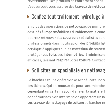
revêtements
. Des
produits de traitement
spécifi
c’est surtout vous assurer des
travaux de nettoy
Confiez tout traitement hydrofuge à
En plus des opérations de nettoyage, de nombre
destinés à
imperméabiliser durablement
la
couv
pourrez retrouver des
couvreurs
spécialistes dans
professionnels dans l’utilisation des
produits hy
acrylique à appliquer sur les
matériaux de couver
protéger vos
toits
des
intempéries
. Il minimis
efficaces, laissant
respirer
votre
toiture
. Contac
Sollicitez un spécialiste en nettoy
Le
karcher
est une opération assez délicate, no
des
lichens
. Qui dit
mousse
dit pourtant microbes
cependant un certain savoir-faire en la matière. 
de spécialistes. Son intervention apportera un n
ces travaux
de
nettoyage de toiture
au karcher né