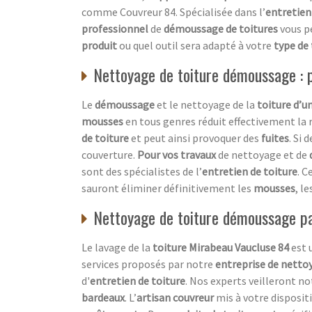
comme Couvreur 84. Spécialisée dans l’
entretien
professionnel
de
démoussage de toitures
vous p
produit
ou quel outil sera adapté à votre
type de 
Nettoyage de toiture démoussage : pr
Le
démoussage
et le nettoyage de la
toiture d’u
mousses
en tous genres réduit effectivement la 
de toiture
et peut ainsi provoquer des
fuites
. Si 
couverture.
Pour vos travaux
de nettoyage et de
sont des spécialistes de l’
entretien de toiture
. C
sauront éliminer définitivement les
mousses
, le
Nettoyage de toiture démoussage par
Le lavage de la
toiture Mirabeau Vaucluse 84
est 
services proposés par notre
entreprise de netto
d'
entretien de toiture
. Nos experts veilleront 
bardeaux
. L’
artisan couvreur
mis à votre disposit