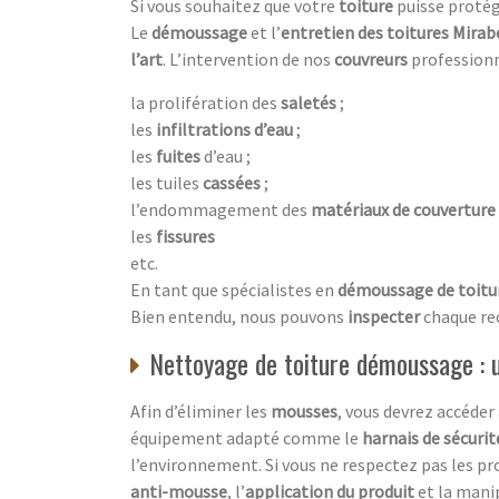
Si vous souhaitez que votre
toiture
puisse proté
Le
démoussage
et l’
entretien des toitures Mirab
l’art
. L’intervention de nos
couvreurs
professionn
la prolifération des
saletés
;
les
infiltrations d’eau
;
les
fuites
d’eau ;
les tuiles
cassées
;
l’endommagement des
matériaux de couverture
les
fissures
etc.
En tant que spécialistes en
démoussage de toitu
Bien entendu, nous pouvons
inspecter
chaque re
Nettoyage de toiture démoussage : u
Afin d’éliminer les
mousses
, vous devrez accéder
équipement adapté comme le
harnais de sécurit
l’environnement. Si vous ne respectez pas les p
anti-mousse
, l’
application du produit
et la mani