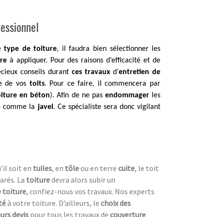
fessionnel
ue
type de toiture
, il faudra bien sélectionner les
ure
à appliquer. Pour des raisons d’efficacité et de
cieux conseils durant
ces travaux
d’
entretien de
ge de vos
toits
. Pour ce faire, il commencera par
toiture en béton
). Afin de ne pas
endommager
les
é comme la
javel
. Ce spécialiste sera donc vigilant
’il soit en
tuiles
, en
tôle
ou en terre
cuite
, le toit
arés. La
toiture
devra alors subir un
 toiture
, confiez-nous vos travaux. Nos experts
ité
à votre toiture. D’ailleurs, le
choix des
eurs devis
pour tous les travaux de
couverture