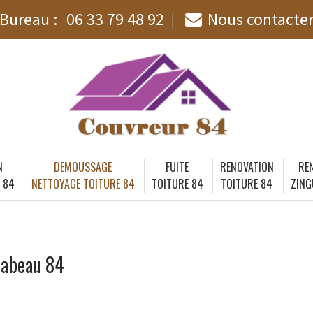
Bureau :
06 33 79 48 92
Nous contacte
N
DEMOUSSAGE
FUITE
RENOVATION
RE
 84
NETTOYAGE TOITURE 84
TOITURE 84
TOITURE 84
ZING
rabeau 84