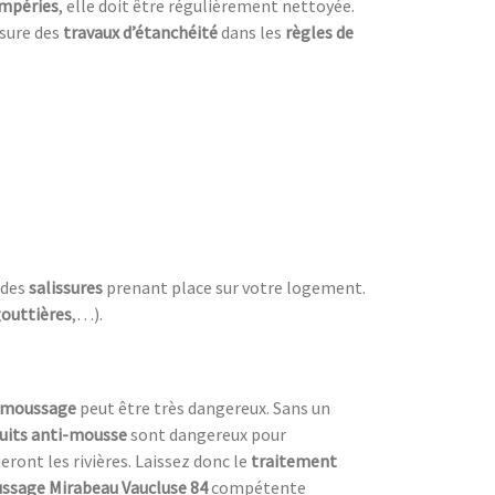
mpéries
, elle doit être régulièrement nettoyée.
sure des
travaux d’étanchéité
dans les
règles de
 des
salissures
prenant place sur votre logement.
outtières
,…).
émoussage
peut être très dangereux. Sans un
uits anti-mousse
sont dangereux pour
eront les rivières. Laissez donc le
traitement
ssage Mirabeau Vaucluse 84
compétente