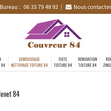
Bureau :
06 33 79 48 92
Nous contacte
N
DEMOUSSAGE
FUITE
RENOVATION
RE
 84
NETTOYAGE TOITURE 84
TOITURE 84
TOITURE 84
ZING
denet 84