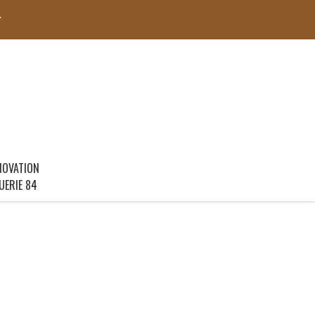
r
NOVATION
UERIE 84