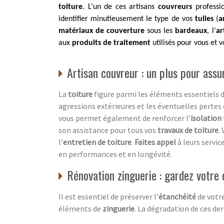
toiture
. L’un de ces artisans
couvreurs
professi
identifier minutieusement le type de vos
tuiles
(
a
matériaux de couverture
sous les
bardeaux
, l’
ar
aux
produits de traitement
utilisés pour vous et 
Artisan couvreur : un plus pour assur
La
toiture
figure parmi les éléments essentiels d
agressions extérieures et les éventuelles pertes
vous permet également de renforcer l’
isolation
son assistance pour tous vos
travaux de toiture
.
l’
entretien de toiture
.
Faites appel
à leurs servic
en performances et en longévité.
Rénovation zinguerie : gardez votre 
Il est essentiel de préserver l’
étanchéité
de votr
éléments de
zinguerie
. La dégradation de ces de