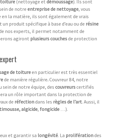
 toiture
(nettoyage et
démoussage
). Ils sont
 sein de notre
entreprise de nettoyage
, vous
e en la matière, ils sont également de vrais
 un produit spécifique à base d’eau ou de
résine
 de nos experts, il permet notamment de
iserons agiront
plusieurs couches
de protection
 expert
age de toiture
en particulier est très essentiel
re
de manière régulière
.
Couvreur 84, notre
 sein de notre équipe, des
couvreurs
certifiés
uera un rôle important dans la protection de
vaux de
réfection
dans les
règles de l’art
. Aussi, il
timousse, algicide
,
fongicide
…).
eux et garantir sa
longévité
. La
prolifération
des