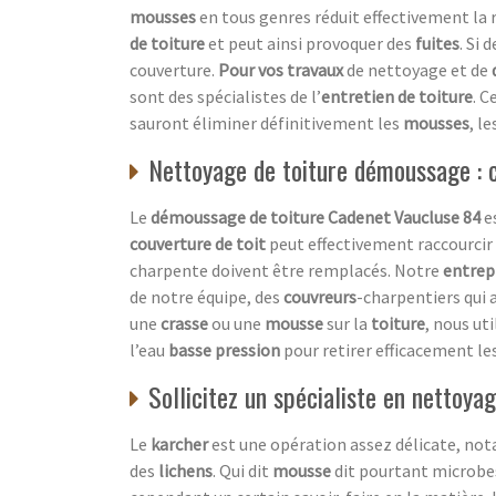
mousses
en tous genres réduit effectivement la 
de toiture
et peut ainsi provoquer des
fuites
. Si 
couverture.
Pour vos travaux
de nettoyage et de
sont des spécialistes de l’
entretien de toiture
. C
sauront éliminer définitivement les
mousses
, le
Nettoyage de toiture démoussage : c
Le
démoussage de toiture Cadenet Vaucluse 84
e
couverture de toit
peut effectivement raccourcir
charpente doivent être remplacés. Notre
entrep
de notre équipe, des
couvreurs
-charpentiers qui 
une
crasse
ou une
mousse
sur la
toiture
, nous ut
l’eau
basse pression
pour retirer efficacement le
Sollicitez un spécialiste en nettoy
Le
karcher
est une opération assez délicate, no
des
lichens
. Qui dit
mousse
dit pourtant microbes