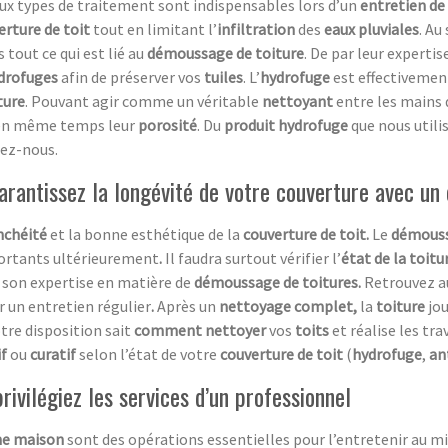
ux types de traitement sont indispensables lors d’un
entretien de
erture de toit
tout en limitant l’
infiltration
des
eaux pluviales
. Au
 tout ce qui est lié au
démoussage de toiture
. De par leur expertis
drofuges
afin de préserver vos
tuiles
. L’
hydrofuge
est effectivement
ture
. Pouvant agir comme un véritable
nettoyant
entre les mains
e en même temps leur
porosité
. Du
produit hydrofuge
que nous util
tez-nous.
rantissez la longévité de votre couverture avec un
nchéité
et la bonne esthétique de la
couverture de toit.
Le
démouss
ortants ultérieurement
.
Il faudra surtout vérifier l’
état de la toitu
son expertise en matière de
démoussage de toitures.
Retrouvez au
r un entretien régulier
.
Après un
nettoyage complet,
la
toiture
jo
tre disposition sait
comment nettoyer
vos
toits
et réalise les tra
f
ou
curatif
selon l’état de votre
couverture de toit
(
hydrofuge
,
an
ivilégiez les services d’un professionnel
ne maison
sont des opérations essentielles pour l’entretenir au mi