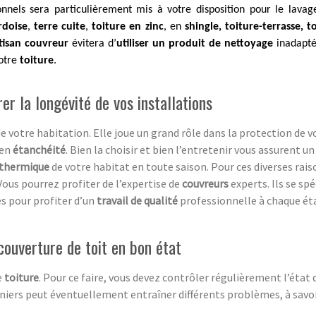
onnels sera particulièrement mis à votre disposition pour le lava
rdoise
,
terre cuite
,
toiture en zinc
, en
shingle, toiture-terrasse, 
tisan couvreur
évitera d’
utiliser un produit de nettoyage
inadapt
votre
toiture
.
er la longévité de vos installations
e votre habitation. Elle joue un grand rôle dans la protection de 
 en
étanchéité
. Bien la choisir et bien l’entretenir vous assurent u
 thermique
de votre habitat en toute saison. Pour ces diverses rai
 Vous pourrez profiter de l’expertise de
couvreurs
experts. Ils se sp
es pour profiter d’un
travail de qualité
professionnelle à chaque ét
couverture de toit en bon état
e
toiture
. Pour ce faire, vous devez contrôler régulièrement l’état
rniers peut éventuellement entraîner différents problèmes, à savoi