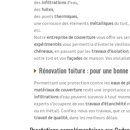
des
infiltrations
d’eau,
des
fuites
,
des ponts
thermiques
,
une corrosion des éléments
métalliques
du toit,
etc.
Notre
entreprise de couverture
vous offre ses ser
expérimentés
vous permettra d’éviter le vieilli
chéneaux
, en passant par les
travaux d’isolation
votre toit et vos
façades
de maison. Vos installa
Rénovation toiture : pour une bonne
Permettant une protection contre les
eaux de p
matériaux de couverture
revêt une importance cr
infiltrations
d’eau peuvent survenir à tout mome
experts s’occupent de vos
travaux d’étanchéité
e
ou en métal). Confiez-nous vos travaux, que ce s
travail de qualité
, dans les meilleurs délais.
Prestations complémentaires sur Caden