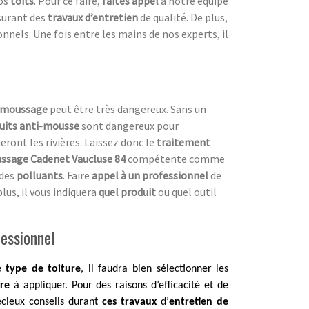
os
toits
. Pour ce faire,
faites appel
à notre équipe
ssurant des
travaux d’entretien
de qualité. De plus,
nnels. Une fois entre les mains de nos experts, il
émoussage
peut être très dangereux. Sans un
uits anti-mousse
sont dangereux pour
eront les rivières. Laissez donc le
traitement
ssage Cadenet Vaucluse 84
compétente comme
des
polluants
. Faire
appel à un professionnel
de
lus, il vous indiquera
quel produit
ou quel outil
fessionnel
ue
type de toiture
, il faudra bien sélectionner les
ure
à appliquer. Pour des raisons d’efficacité et de
cieux conseils durant
ces travaux
d’
entretien de