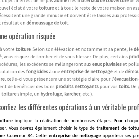
L’objectif en est de ne pas
abîmer
les
matériaux de couverture
de v
ouvel éclat à votre
toiture
et à tout le reste de votre maison en a
cessitent une grande minutie et doivent être laissés aux professio
t résultat en
démoussage de toit
.
ne opération risquée
 à votre
toiture
. Selon son élévation et notamment sa pente, le
d
é
, vous risquez de tomber et de vous blesser. De plus, certains
prod
rocédures, les excédents se mélangeront aux
eaux pluviales
et pollu
pulation des
fongicides
à une
entreprise de nettoyage
et de
démou
ure
, celle-ci vous présentera une stratégie claire pour l’
évacuation
nt de bénéficier des bons
produits nettoyants
pour vos
toits.
De p
 toiture
simple, un
hydrofuge
,
karcher
, etc.).
nfiez les différentes opérations à un véritable pro
oiture
implique la réalisation de nombreuses étapes
.
Pour chaq
iser. Vous devrez également choisir le type de
traitement de toit
hez Couvreur 84. Cette
entreprise de nettoyage
apportera ses pré