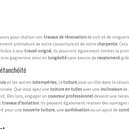
vices pour réaliser vos
travaux de rénovation
de toit et de zingueri
ssement prématuré de votre couverture et de votre
charpente
. Cela
. Grâce à leur
travail soigné
, ils pourront également limiter la prol
tions gagnerons ainsi en
longévité
sans besoin de
ravalement
grâ
 étanchéité
luie
et les autres
intempéries
, la
toiture
joue un rôle dans la sécuri
uciale. Que vous ayez une
toiture en tuiles
avec une
inclinaison
de 
nt. Dès lors, engager un
couvreur professionnel
devient une nécess
t
travaux d’isolation
. Ils peuvent également réaliser des ouvrages 
oit pour une
nouvelle toiture
, une
surélévation
ou un ajout de
comb
et