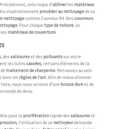
 Précisément, cela risque d’
abîmer
les
matériaux
audra impérativement
procéder au nettoyage
de sa
de nettoyage
comme Couvreur 84. Nos
couvreurs
nettoyage
. Pour chaque
type de toiture
, ils
 vos
matériaux de couverture
.
es
s
, des
salissures
et des
polluants
sur votre
ent les tuiles
cassées
, certains éléments de la
de
traitement de charpente
. Retrouvez au sein
t dans les
règles de l’art
. Afin de mieux éliminer
e faire, nous nous servons d’une
brosse dure
et de
demande de devis.
 idéal pour la
prolifération
rapide des
salissures
et
pression
, l’utilisation de ce
nettoyeur
demande