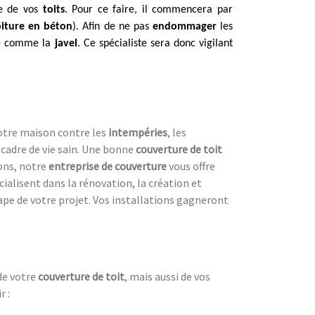
ge de vos
toits
. Pour ce faire, il commencera par
toiture en béton
). Afin de ne pas
endommager
les
é comme la
javel
. Ce spécialiste sera donc vigilant
votre maison contre les
intempéries
, les
n cadre de vie sain. Une bonne
couverture de toit
sons, notre
entreprise de couverture
vous offre
écialisent dans la rénovation, la création et
ape de votre projet. Vos installations gagneront
 de votre
couverture de toit
, mais aussi de vos
r :