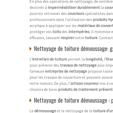
En plus des opérations de nettoyage, de nombre
destinés à
imperméabiliser durablement
la
couv
pourrez retrouver des
couvreurs
spécialistes dans
professionnels dans l’utilisation des
produits hy
acrylique à appliquer sur les
matériaux de couver
protéger vos
toits
des
intempéries
. Il minimis
efficaces, laissant
respirer
votre
toiture
. Contac
Nettoyage de toiture démoussage: ga
L
’entretien de toiture
permet la
longévité,
l
’éta
pour prévenir des
travaux de nettoyage
plus imp
fameuse
entreprise de nettoyage
propose toute 
pour les travaux de couverture et pouvant assure
votre maison
.
De plus, l’
artisan couvreur
mis à vo
choisira de bons
produits de traitement préventi
Nettoyage de toiture démoussage : pr
Le
démoussage
et le nettoyage de la
toiture d’u