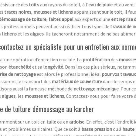
résistance des
toits
aux rayons du soleil, à l’
eau de pluie
et au vent.
des
traces noires
,
mousses et lichens
apparaissent
sur le toit
, il f
démoussage de toiture
,
faites appel
aux experts d’une
entreprise 
es professionnels peuvent aussi réaliser tous types de
travaux de 
s
lichens
et les
algues
. Ils tacheront notamment de ne pas abîmer
ontactez un spécialiste pour un entretien aux norm
st une opération d’entretien cruciale. La
prolifération
des
mousse
 son
étanchéité
et sa
longévité
. Dans les cas plus sérieux, notamm
rise de nettoyage
est alors le professionnel idéal
pour vos travaux
assurent le transport des
matériaux de couverture
dans le temps e
ilisons aussi la fameuse méthode de
nettoyage mécanique
. Pour c
s
algues
, les
mousses et lichens
. Contactez-nous pour faire votre 
age de toiture démoussage au karcher
tamment sur un toit en
tuile
ou en
ardoise
. En effet, c’est l’endroit
 et problèmes sanitaires. Que ce soit à
basse pression
ou à
haute 