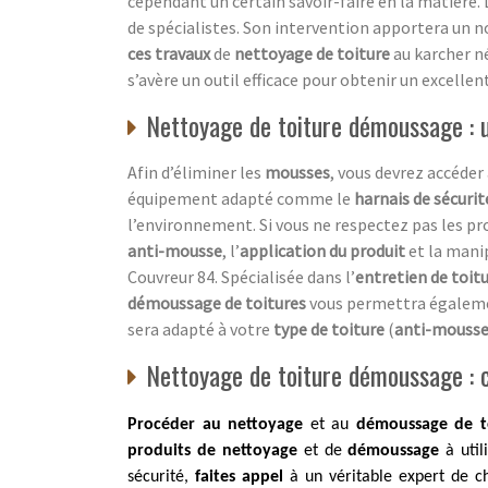
cependant un certain savoir-faire en la matière. 
de spécialistes. Son intervention apportera un n
ces travaux
de
nettoyage de toiture
au karcher né
s’avère un outil efficace pour obtenir un excellen
Nettoyage de toiture démoussage : u
Afin d’éliminer les
mousses
, vous devrez accéder
équipement adapté comme le
harnais de sécurit
l’environnement. Si vous ne respectez pas les p
anti-mousse
, l’
application du produit
et la mani
Couvreur 84. Spécialisée dans l’
entretien de toit
démoussage de toitures
vous permettra égaleme
sera adapté à votre
type de toiture
(
anti-mousse
Nettoyage de toiture démoussage : co
Procéder au nettoyage
et au
démoussage de t
produits de nettoyage
et de
démoussage
à util
sécurité,
faites appel
à un véritable expert de c