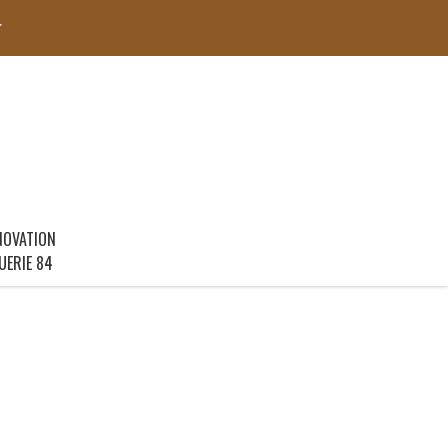
r
NOVATION
UERIE 84