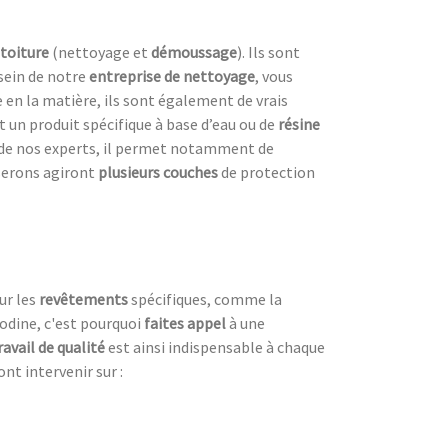
 toiture
(nettoyage et
démoussage
). Ils sont
 sein de notre
entreprise de nettoyage
, vous
e en la matière, ils sont également de vrais
 un produit spécifique à base d’eau ou de
résine
 de nos experts, il permet notamment de
iserons agiront
plusieurs couches
de protection
ur les
revêtements
spécifiques, comme la
nodine, c'est pourquoi
faites appel
à une
ravail de qualité
est ainsi indispensable à chaque
ont intervenir sur :