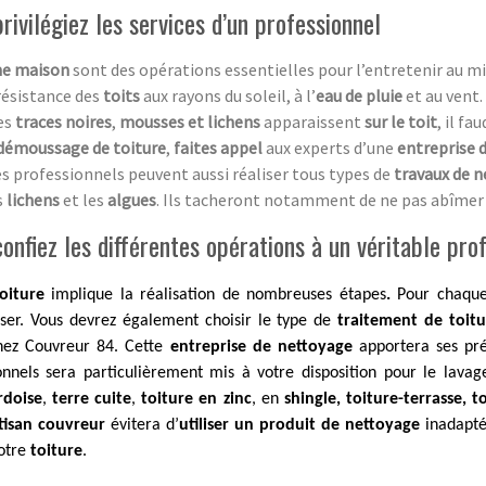
ivilégiez les services d’un professionnel
ne maison
sont des opérations essentielles pour l’entretenir au mi
résistance des
toits
aux rayons du soleil, à l’
eau de pluie
et au vent.
des
traces noires
,
mousses et lichens
apparaissent
sur le toit
, il f
démoussage de toiture
,
faites appel
aux experts d’une
entreprise 
es professionnels peuvent aussi réaliser tous types de
travaux de 
s
lichens
et les
algues
. Ils tacheront notamment de ne pas abîmer
nfiez les différentes opérations à un véritable pro
oiture
implique la réalisation de nombreuses étapes
.
Pour chaq
iser. Vous devrez également choisir le type de
traitement de toit
hez Couvreur 84. Cette
entreprise de nettoyage
apportera ses pré
onnels sera particulièrement mis à votre disposition pour le lava
rdoise
,
terre cuite
,
toiture en zinc
, en
shingle, toiture-terrasse, 
tisan couvreur
évitera d’
utiliser un produit de nettoyage
inadapt
votre
toiture
.