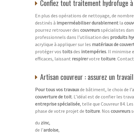
Confiez tout traitement hydrofuge à
En plus des opérations de nettoyage, de nombre
destinés à
imperméabiliser durablement
la
couv
pourrez retrouver des
couvreurs
spécialistes dans
professionnels dans l’utilisation des
produits hy
acrylique à appliquer sur les
matériaux de couver
protéger vos
toits
des
intempéries
. Il minimis
efficaces, laissant
respirer
votre
toiture
. Contac
Artisan couvreur : assurez un travai
Pour tous vos travaux
de bâtiment, le choix de l’
couverture de toit
. L’idéal est de confier les tra
entreprise spécialisée
, telle que Couvreur 84. Le
phase de votre projet de
toiture
. Nos
couvreurs
s
du
zinc
,
de l’
ardoise
,