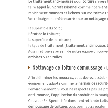
Le
traitement anti-mousse
pour
toiture
s’avère 
faire
appel à un professionnel
comme notre
ent
rapidement
mousses et lichens
sur vos
toits
à t
Votre budget au
mètre carré
pour un
nettoyage 
la superficie du toit ;
l’
état de la toiture
;
la superficie de la toiture ;
le type de traitement (
traitement antimousse
,
Aussi, retrouvez au sein de notre équipe un couvr
ardoises
ou en
tuiles
.
Nettoyage de toiture démoussage : u
Afin d’éliminer les
mousses
, vous devrez accéder
équipement adapté comme le
harnais de sécurit
l’environnement. Si vous ne respectez pas les p
anti-mousse
, l’
application du produit
et la mani
Couvreur 84. Spécialisée dans l’
entretien de toit
démoussage de toitures
vous permettra égaleme