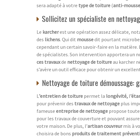
sera adapté à votre
type de toiture
(
anti-mousse
Sollicitez un spécialiste en nettoy
Le
karcher
est une opération assez délicate, no
des
lichens
. Qui dit
mousse
dit pourtant microbes
cependant un certain savoir-faire en la matière. 
de spécialistes. Son intervention apportera un n
ces travaux
de
nettoyage de toiture
au karcher né
s’avère un outil efficace pour obtenir un excellen
Nettoyage de toiture démoussage: ga
L
’entretien de toiture
permet la
longévité,
l
’éta
pour prévenir des
travaux de nettoyage
plus imp
fameuse
entreprise de nettoyage
propose toute 
pour les travaux de couverture et pouvant assure
votre maison
.
De plus, l’
artisan couvreur
mis à vo
choisira de bons
produits de traitement préventi