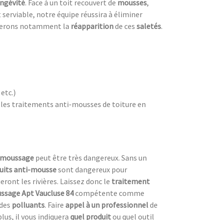
ngévité
. Face à un toit recouvert de
mousses
,
 serviable, notre équipe réussira à éliminer
herons notamment la
réapparition
de ces
saletés
.
,
etc.)
 les traitements anti-mousses de toiture en
émoussage
peut être très dangereux. Sans un
uits anti-mousse
sont dangereux pour
eront les rivières. Laissez donc le
traitement
sage Apt Vaucluse 84
compétente comme
des
polluants
. Faire
appel à un professionnel
de
lus, il vous indiquera
quel produit
ou quel outil