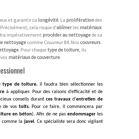
eux et garantir sa
longévité
. La
prolifération
des
 Précisément, cela risque d’
abîmer
les
matériaux
audra impérativement
procéder au nettoyage
de sa
de nettoyage
comme Couvreur 84. Nos
couvreurs
nettoyage
. Pour chaque
type de toiture
, ils
 vos
matériaux de couverture
.
fessionnel
ue
type de toiture
, il faudra bien sélectionner les
ure
à appliquer. Pour des raisons d’efficacité et de
cieux conseils durant
ces travaux
d’
entretien de
ge de vos
toits
. Pour ce faire, il commencera par
toiture en béton
). Afin de ne pas
endommager
les
é comme la
javel
. Ce spécialiste sera donc vigilant