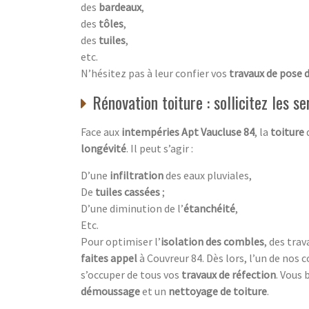
des
bardeaux
,
des
tôles
,
des
tuiles
,
etc.
N’hésitez pas à leur confier vos
travaux de pose 
Rénovation toiture : sollicitez les s
Face aux
intempéries Apt Vaucluse 84
, la
toiture
d
longévité
. Il peut s’agir :
D’une
infiltration
des eaux pluviales,
De
tuiles cassées
;
D’une diminution de l’
étanchéité
,
Etc.
Pour optimiser l’
isolation des combles
, des tra
faites appel
à Couvreur 84. Dès lors, l’un de nos 
s’occuper de tous vos
travaux de réfection
. Vous 
démoussage
et un
nettoyage de toiture
.