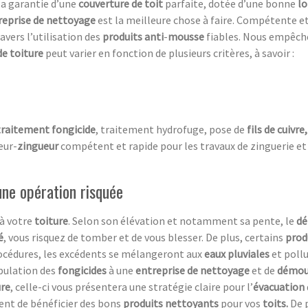
la garantie d’une
couverture de toit
parfaite, dotée d’une bonne
lo
reprise de nettoyage
est la meilleure chose à faire. Compétente et
ravers l’utilisation des
produits anti
-
mousse
fiables. Nous empêc
de toiture
peut varier en fonction de plusieurs critères, à savoir :
traitement fongicide
, traitement hydrofuge, pose de
fils de cuivre
eur-
zingueur
compétent et rapide pour les travaux de zinguerie et
ne opération risquée
 à votre
toiture
. Selon son élévation et notamment sa pente, le
d
é
, vous risquez de tomber et de vous blesser. De plus, certains
prod
rocédures, les excédents se mélangeront aux
eaux pluviales
et pollu
pulation des
fongicides
à une
entreprise de nettoyage
et de
démous
ure
, celle-ci vous présentera une stratégie claire pour l’
évacuation
nt de bénéficier des bons
produits nettoyants
pour vos
toits.
De p