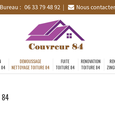
Bureau :
06 33 79 48 92
Nous contacte
N
DEMOUSSAGE
FUITE
RENOVATION
RE
 84
NETTOYAGE TOITURE 84
TOITURE 84
TOITURE 84
ZING
t 84