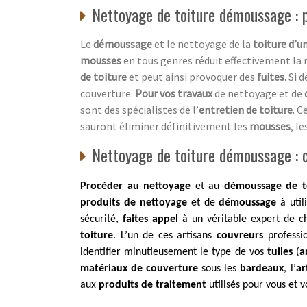
Nettoyage de toiture démoussage : pr
Le
démoussage
et le nettoyage de la
toiture d’u
mousses
en tous genres réduit effectivement la 
de toiture
et peut ainsi provoquer des
fuites
. Si 
couverture.
Pour vos travaux
de nettoyage et de
sont des spécialistes de l’
entretien de toiture
. C
sauront éliminer définitivement les
mousses
, le
Nettoyage de toiture démoussage : co
Procéder au nettoyage
et au
démoussage de t
produits de nettoyage
et de
démoussage
à util
sécurité,
faites appel
à un véritable expert de c
toiture
. L’un de ces artisans
couvreurs
professi
identifier minutieusement le type de vos
tuiles
(
a
matériaux de couverture
sous les
bardeaux
, l’
ar
aux
produits de traitement
utilisés pour vous et 