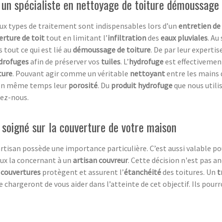
 un spécialiste en nettoyage de toiture démoussage
ux types de traitement sont indispensables lors d’un
entretien de
erture de toit
tout en limitant l’
infiltration
des
eaux pluviales
. Au
 tout ce qui est lié au
démoussage de toiture
. De par leur expertis
drofuges
afin de préserver vos
tuiles
. L’
hydrofuge
est effectivement
ture
. Pouvant agir comme un véritable
nettoyant
entre les mains
e en même temps leur
porosité
. Du
produit hydrofuge
que nous util
tez-nous.
l soigné sur la couverture de votre maison
artisan possède une importance particulière. C’est aussi valable po
vaux la concernant à un
artisan couvreur
. Cette décision n'est pas a
s
couvertures
protègent et assurent l’
étanchéité
des toitures. Un
t
e chargeront de vous aider dans l’atteinte de cet objectif. Ils pourr