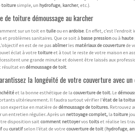
 toiture
simple, un
hydrofuge
,
karcher
, etc.).
age de toiture démoussage au karcher
tamment sur un toit en
tuile
ou en
ardoise
. En effet, c’est l’endroit
 et problèmes sanitaires. Que ce soit à
basse pression
ou à
haute 
L’objectif en est de ne pas
abîmer
les
matériaux de couverture
de v
ouvel éclat à votre
toiture
et à tout le reste de votre maison en a
cessitent une grande minutie et doivent être laissés aux professio
t résultat en
démoussage de toit
.
rantissez la longévité de votre couverture avec un
nchéité
et la bonne esthétique de la
couverture de toit.
Le
démouss
ortants ultérieurement
.
Il faudra surtout vérifier l’
état de la toitu
son expertise en matière de
démoussage de toitures.
Retrouvez au
r un entretien régulier
.
Après un
nettoyage complet,
la
toiture
jo
tre disposition sait
comment nettoyer
vos
toits
et réalise les tra
f
ou
curatif
selon l’état de votre
couverture de toit
(
hydrofuge
,
an