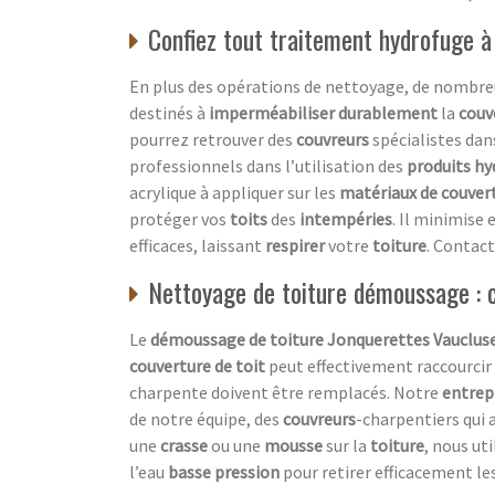
Confiez tout traitement hydrofuge à
En plus des opérations de nettoyage, de nombre
destinés à
imperméabiliser durablement
la
couv
pourrez retrouver des
couvreurs
spécialistes dans
professionnels dans l’utilisation des
produits hy
acrylique à appliquer sur les
matériaux de couver
protéger vos
toits
des
intempéries
. Il minimis
efficaces, laissant
respirer
votre
toiture
. Contac
Nettoyage de toiture démoussage : c
Le
démoussage de toiture Jonquerettes Vauclus
couverture de toit
peut effectivement raccourcir
charpente doivent être remplacés. Notre
entrep
de notre équipe, des
couvreurs
-charpentiers qui 
une
crasse
ou une
mousse
sur la
toiture
, nous ut
l’eau
basse pression
pour retirer efficacement le