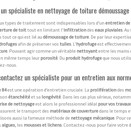
 un spécialiste en nettoyage de toiture démoussage
ux types de traitement sont indispensables lors d’un
entretien de
erture de toit
tout en limitant l’
infiltration
des
eaux pluviales
. Au
 tout ce qui est lié au
démoussage de toiture
. De par leur expertis
drofuges
afin de préserver vos
tuiles
. L’
hydrofuge
est effectivement
ture
. Pouvant agir comme un véritable
nettoyant
entre les mains
e en même temps leur
porosité
. Du
produit hydrofuge
que nous util
tez-nous.
ontactez un spécialiste pour un entretien aux norm
e 84
est une opération d’entretien cruciale. La
prolifération
des
mo
 son
étanchéité
et sa
longévité
. Dans les cas plus sérieux, notamm
rise de nettoyage
est alors le professionnel idéal
pour vos travaux
assurent le transport des
matériaux de couverture
dans le temps e
ilisons aussi la fameuse méthode de
nettoyage mécanique
. Pour c
s
algues
, les
mousses et lichens
. Contactez-nous pour faire votre 