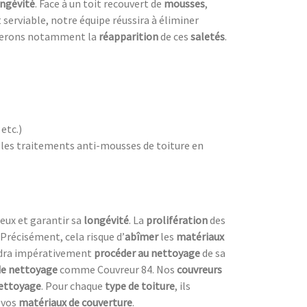
ngévité
. Face à un toit recouvert de
mousses
,
 serviable, notre équipe réussira à éliminer
herons notamment la
réapparition
de ces
saletés
.
,
etc.)
 les traitements anti-mousses de toiture en
eux et garantir sa
longévité
. La
prolifération
des
 Précisément, cela risque d’
abîmer
les
matériaux
audra impérativement
procéder au nettoyage
de sa
de nettoyage
comme Couvreur 84. Nos
couvreurs
nettoyage
. Pour chaque
type de toiture
, ils
 vos
matériaux de couverture
.