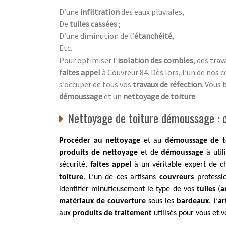
D’une
infiltration
des eaux pluviales,
De
tuiles cassées
;
D’une diminution de l’
étanchéité
,
Etc.
Pour optimiser l’
isolation des combles
, des tra
faites appel
à Couvreur 84. Dès lors, l’un de nos 
s’occuper de tous vos
travaux de réfection
. Vous 
démoussage
et un
nettoyage de toiture
.
Nettoyage de toiture démoussage : co
Procéder au nettoyage
et au
démoussage de t
produits de nettoyage
et de
démoussage
à util
sécurité,
faites appel
à un véritable expert de c
toiture
. L’un de ces artisans
couvreurs
professi
identifier minutieusement le type de vos
tuiles
(
a
matériaux de couverture
sous les
bardeaux
, l’
ar
aux
produits de traitement
utilisés pour vous et 