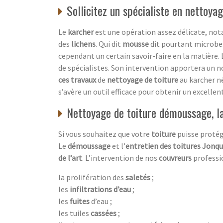
Sollicitez un spécialiste en nettoy
Le
karcher
est une opération assez délicate, no
des
lichens
. Qui dit
mousse
dit pourtant microbes
cependant un certain savoir-faire en la matière. 
de spécialistes. Son intervention apportera un n
ces travaux
de
nettoyage de toiture
au karcher né
s’avère un outil efficace pour obtenir un excellen
Nettoyage de toiture démoussage, la
Si vous souhaitez que votre
toiture
puisse proté
Le
démoussage
et l’
entretien des toitures Jonq
de l’art
. L’intervention de nos
couvreurs
professi
la prolifération des
saletés
;
les
infiltrations d’eau
;
les
fuites
d’eau ;
les tuiles
cassées
;