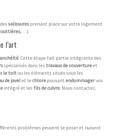
 des
salissures
prenant place sur votre logement.
outtières
,…).
e l’art
anchéité
. Cette étape fait partie intégrante des
rs
spécialisés dans les
travaux de couverture
et
r le toit
ou les éléments situés sous les
au de javel
et le
chlore
pouvant
endommager
vos
ge
intégré et les
fils de cuivre.
Nous contacter,
ifférents problèmes peuvent se poser et nuisent