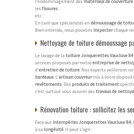
l’endommagement des
matériaux de couverture
les
fissures
etc.
En tant que spécialistes en
démoussage de toitu
Bien entendu, nous pouvons
inspecter
chaque re
Nettoyage de toiture démoussage par
Le lavage de la
toiture Jonquerettes Vaucluse 84
services proposés par notre
entreprise de netto
d'
entretien de toiture
. Nos experts veilleront 
bardeaux
. L’
artisan couvreur
mis à votre disposit
revêtements
. Des
produits de traitement
spécifi
c’est surtout vous assurer des
travaux de nettoy
Rénovation toiture : sollicitez les s
Face aux
intempéries Jonquerettes Vaucluse 84
,
à sa
longévité
. Il peut s’agir :