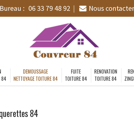
Bureau :
06 33 79 48 92
Nous contacte
N
DEMOUSSAGE
FUITE
RENOVATION
RE
 84
NETTOYAGE TOITURE 84
TOITURE 84
TOITURE 84
ZING
querettes 84