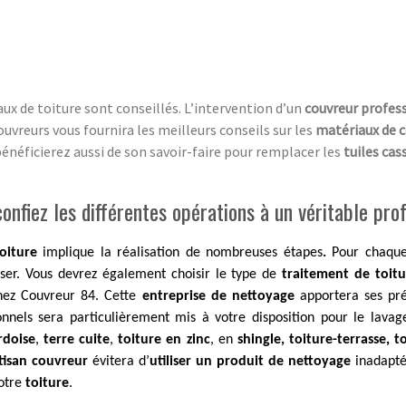
vaux de toiture sont conseillés. L’intervention d’un
couvreur profes
couvreurs vous fournira les meilleurs conseils sur les
matériaux de 
bénéficierez aussi de son savoir-faire pour remplacer les
tuiles cas
nfiez les différentes opérations à un véritable pro
oiture
implique la réalisation de nombreuses étapes
.
Pour chaq
iser. Vous devrez également choisir le type de
traitement de toit
hez Couvreur 84. Cette
entreprise de nettoyage
apportera ses pré
onnels sera particulièrement mis à votre disposition pour le lava
rdoise
,
terre cuite
,
toiture en zinc
, en
shingle, toiture-terrasse, 
tisan couvreur
évitera d’
utiliser un produit de nettoyage
inadapt
votre
toiture
.