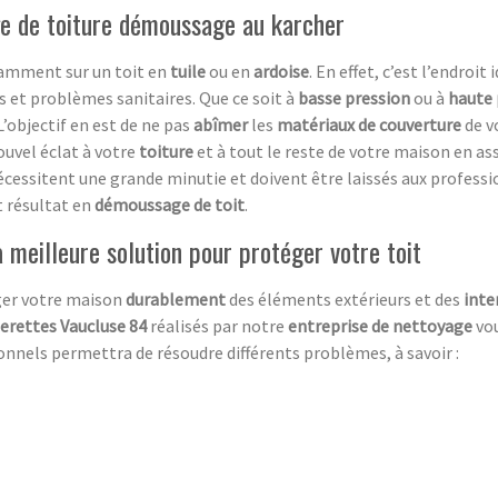
age de toiture démoussage au karcher
tamment sur un toit en
tuile
ou en
ardoise
. En effet, c’est l’endroit
 et problèmes sanitaires. Que ce soit à
basse pression
ou à
haute 
L’objectif en est de ne pas
abîmer
les
matériaux de couverture
de v
ouvel éclat à votre
toiture
et à tout le reste de votre maison en a
cessitent une grande minutie et doivent être laissés aux professio
t résultat en
démoussage de toit
.
 meilleure solution pour protéger votre toit
ger votre maison
durablement
des éléments extérieurs et des
inte
uerettes Vaucluse 84
réalisés par notre
entreprise de nettoyage
vo
onnels permettra de résoudre différents problèmes, à savoir :