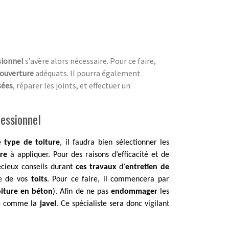
sionnel
s’avère alors nécessaire. Pour ce faire,
couverture
adéquats. Il pourra également
sées
, réparer les joints, et effectuer un
fessionnel
ue
type de toiture
, il faudra bien sélectionner les
ure
à appliquer. Pour des raisons d’efficacité et de
cieux conseils durant
ces travaux
d’
entretien de
ge de vos
toits
. Pour ce faire, il commencera par
toiture en béton
). Afin de ne pas
endommager
les
é comme la
javel
. Ce spécialiste sera donc vigilant