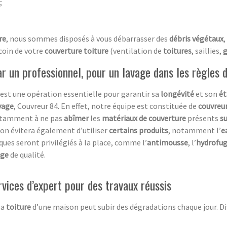
;
re
, nous sommes disposés à vous débarrasser des
débris végétaux
,
coin de votre
couverture toiture
(ventilation de
toitures
, saillies,
g
 un professionnel, pour un lavage dans les règles d
est une opération essentielle pour garantir sa
longévité
et son
ét
yage
, Couvreur 84. En effet, notre équipe est constituée de
couvreu
notamment à ne pas
abîmer
les
matériaux de couverture
présents
su
ion évitera également d’utiliser
certains produits
, notamment l’
e
ques seront privilégiés à la place, comme l’
antimousse
, l’
hydrofu
age
de qualité.
ervices d’expert pour des travaux réussis
 la
toiture
d’une maison peut subir des dégradations chaque jour. D