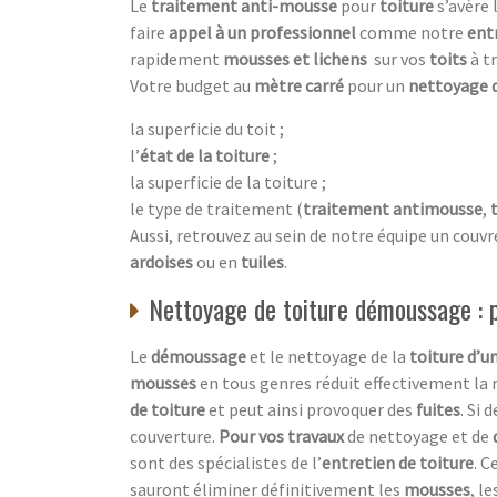
Le
traitement anti-mousse
pour
toiture
s’avère 
faire
appel à un professionnel
comme notre
ent
rapidement
mousses et lichens
sur vos
toits
à t
Votre budget au
mètre carré
pour un
nettoyage 
la superficie du toit ;
l’
état de la toiture
;
la superficie de la toiture ;
le type de traitement (
traitement antimousse
,
Aussi, retrouvez au sein de notre équipe un couvr
ardoises
ou en
tuiles
.
Nettoyage de toiture démoussage : pr
Le
démoussage
et le nettoyage de la
toiture d’u
mousses
en tous genres réduit effectivement la 
de toiture
et peut ainsi provoquer des
fuites
. Si 
couverture.
Pour vos travaux
de nettoyage et de
sont des spécialistes de l’
entretien de toiture
. C
sauront éliminer définitivement les
mousses
, le