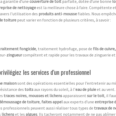
la garantie d’une
couverture de toit
parfaite, dotée d’une bonne
lo
reprise de nettoyage
est la meilleure chose à faire. Compétente et
ravers l’utilisation des
produits anti
-
mousse
fiables. Nous empêc
de toiture
peut varier en fonction de plusieurs critères, à savoir :
traitement fongicide
, traitement hydrofuge, pose de
fils de cuivre
eur-
zingueur
compétent et rapide pour les travaux de zinguerie et
ivilégiez les services d’un professionnel
ne maison
sont des opérations essentielles pour l’entretenir au mi
résistance des
toits
aux rayons du soleil, à l’
eau de pluie
et au vent.
des
traces noires
,
mousses et lichens
apparaissent
sur le toit
, il f
démoussage de toiture
,
faites appel
aux experts d’une
entreprise 
es professionnels peuvent aussi réaliser tous types de
travaux de 
s
lichens
et les
algues
. Ils tacheront notamment de ne pas abîmer