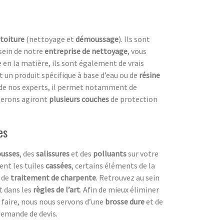
 toiture
(nettoyage et
démoussage
). Ils sont
 sein de notre
entreprise de nettoyage
, vous
e en la matière, ils sont également de vrais
 un produit spécifique à base d’eau ou de
résine
 de nos experts, il permet notamment de
iserons agiront
plusieurs couches
de protection
es
usses
, des
salissures
et des
polluants
sur votre
ent les tuiles
cassées
, certains éléments de la
de
traitement de charpente
. Retrouvez au sein
t dans les
règles de l’art
. Afin de mieux éliminer
e faire, nous nous servons d’une
brosse dure
et de
demande de devis.