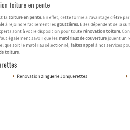
ion toiture en pente
st la
toiture en pente
. En effet, cette forme a l’avantage d’être pa
ale
à rejoindre facilement les
gouttières
. Elles dépendent de la su
xperts sont à votre disposition pour toute
rénovation toiture
. Con
l faut également savoir que les
matériaux de couverture
jouent un r
el que soit le matériau sélectionné,
faites appel
à nos services pou
de toiture
.
erettes
Renovation zinguerie Jonquerettes