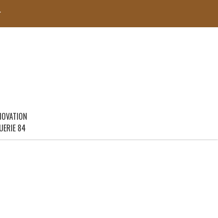
r
NOVATION
UERIE 84