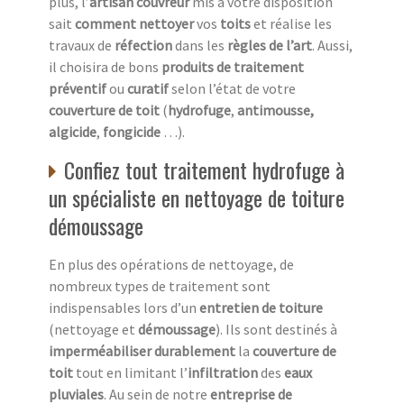
plus, l’
artisan couvreur
mis à votre disposition
sait
comment nettoyer
vos
toits
et réalise les
travaux de
réfection
dans les
règles de l’art
. Aussi,
il choisira de bons
produits de traitement
préventif
ou
curatif
selon l’état de votre
couverture de toit
(
hydrofuge
,
antimousse,
algicide
,
fongicide
…).
Confiez tout traitement hydrofuge à
un spécialiste en nettoyage de toiture
démoussage
En plus des opérations de nettoyage, de
nombreux types de traitement sont
indispensables lors d’un
entretien de toiture
(nettoyage et
démoussage
). Ils sont destinés à
imperméabiliser durablement
la
couverture de
toit
tout en limitant l’
infiltration
des
eaux
pluviales
. Au sein de notre
entreprise de