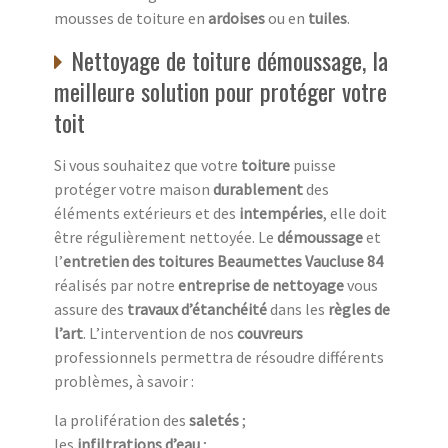
mousses de toiture en
ardoises
ou en
tuiles
.
Nettoyage de toiture démoussage, la
meilleure solution pour protéger votre
toit
Si vous souhaitez que votre
toiture
puisse
protéger votre maison
durablement
des
éléments extérieurs et des
intempéries
, elle doit
être régulièrement nettoyée. Le
démoussage
et
l’
entretien des toitures Beaumettes Vaucluse 84
réalisés par notre
entreprise de nettoyage
vous
assure des
travaux d’étanchéité
dans les
règles de
l’art
. L’intervention de nos
couvreurs
professionnels permettra de résoudre différents
problèmes, à savoir :
la prolifération des
saletés
;
les
infiltrations d’eau
;