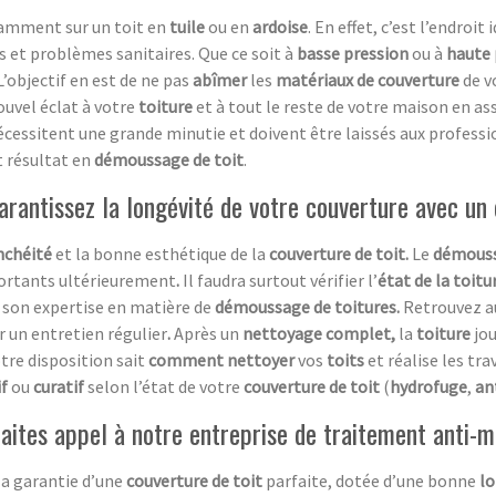
tamment sur un toit en
tuile
ou en
ardoise
. En effet, c’est l’endroit
 et problèmes sanitaires. Que ce soit à
basse pression
ou à
haute 
L’objectif en est de ne pas
abîmer
les
matériaux de couverture
de v
ouvel éclat à votre
toiture
et à tout le reste de votre maison en a
cessitent une grande minutie et doivent être laissés aux professio
t résultat en
démoussage de toit
.
rantissez la longévité de votre couverture avec un
nchéité
et la bonne esthétique de la
couverture de toit.
Le
démouss
ortants ultérieurement
.
Il faudra surtout vérifier l’
état de la toitu
son expertise en matière de
démoussage de toitures.
Retrouvez au
r un entretien régulier
.
Après un
nettoyage complet,
la
toiture
jo
tre disposition sait
comment nettoyer
vos
toits
et réalise les tra
f
ou
curatif
selon l’état de votre
couverture de toit
(
hydrofuge
,
an
aites appel à notre entreprise de traitement anti-
la garantie d’une
couverture de toit
parfaite, dotée d’une bonne
lo