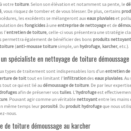
 à votre
toiture
. Selon son élévation et notamment sa pente, le
d
é
, vous risquez de tomber et de vous blesser. De plus, certains
prod
rocédures, les excédents se mélangeront aux
eaux pluviales
et pollu
pulation des
fongicides
à une
entreprise de nettoyage
et de
démou
s l’
entretien de toiture
, celle-ci vous présentera une stratégie clai
s permettra également de bénéficier des bons
produits nettoyan
toiture
(
anti-mousse toiture
simple, un
hydrofuge
,
karcher
, etc.).
 un spécialiste en nettoyage de toiture démoussage
ux types de traitement sont indispensables lors d’un
entretien de
erture de toit
tout en limitant l’
infiltration
des
eaux pluviales
. Au
 tout ce qui est lié au
démoussage de toiture
. De par leur expertis
drofuges
afin de préserver vos
tuiles
. L’
hydrofuge
est effectivement
ture
. Pouvant agir comme un véritable
nettoyant
entre les mains
e en même temps leur
porosité
. Du
produit hydrofuge
que nous util
tez-nous.
age de toiture démoussage au karcher