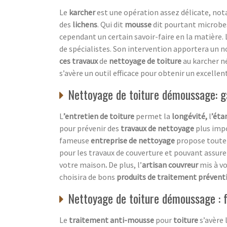
Le
karcher
est une opération assez délicate, no
des
lichens
. Qui dit
mousse
dit pourtant microbes
cependant un certain savoir-faire en la matière. 
de spécialistes. Son intervention apportera un n
ces travaux
de
nettoyage de toiture
au karcher né
s’avère un outil efficace pour obtenir un excellen
Nettoyage de toiture démoussage: ga
L
’entretien de toiture
permet la
longévité,
l
’éta
pour prévenir des
travaux de nettoyage
plus imp
fameuse
entreprise de nettoyage
propose toute 
pour les travaux de couverture et pouvant assure
votre maison
.
De plus, l’
artisan couvreur
mis à vo
choisira de bons
produits de traitement préventi
Nettoyage de toiture démoussage : f
Le
traitement anti-mousse
pour
toiture
s’avère 