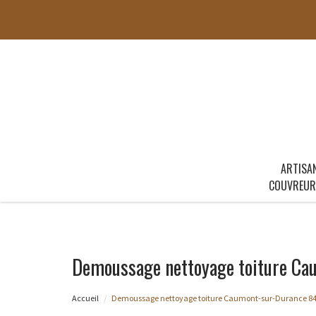
ARTISA
COUVREUR
Demoussage nettoyage toiture Ca
Accueil
Demoussage nettoyage toiture Caumont-sur-Durance 8