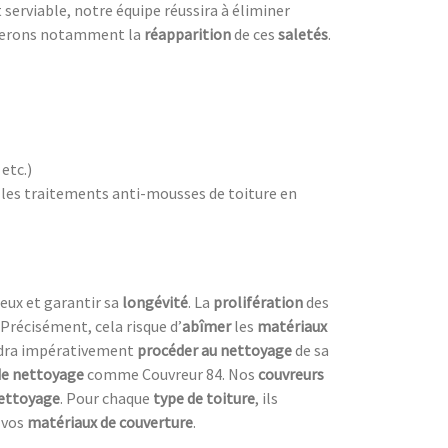
 serviable, notre équipe réussira à éliminer
herons notamment la
réapparition
de ces
saletés
.
,
etc.)
 les traitements anti-mousses de toiture en
eux et garantir sa
longévité
. La
prolifération
des
 Précisément, cela risque d’
abîmer
les
matériaux
audra impérativement
procéder au nettoyage
de sa
de nettoyage
comme Couvreur 84. Nos
couvreurs
nettoyage
. Pour chaque
type de toiture
, ils
 vos
matériaux de couverture
.