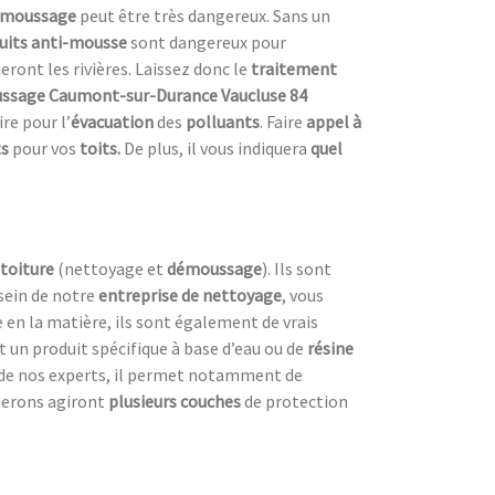
émoussage
peut être très dangereux. Sans un
uits anti-mousse
sont dangereux pour
eront les rivières. Laissez donc le
traitement
ssage Caumont-sur-Durance Vaucluse 84
re pour l’
évacuation
des
polluants
. Faire
appel à
ts
pour vos
toits.
De plus, il vous indiquera
quel
 toiture
(nettoyage et
démoussage
). Ils sont
 sein de notre
entreprise de nettoyage
, vous
e en la matière, ils sont également de vrais
 un produit spécifique à base d’eau ou de
résine
 de nos experts, il permet notamment de
iserons agiront
plusieurs couches
de protection