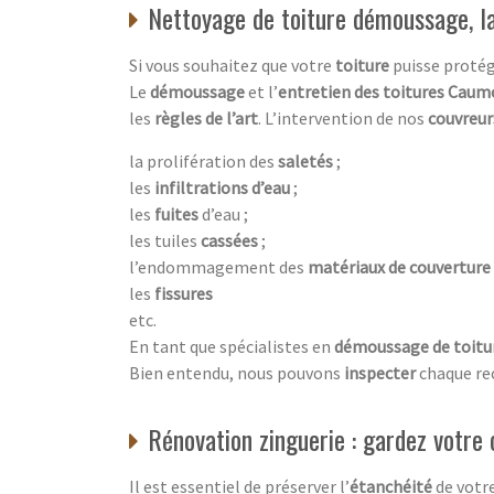
Nettoyage de toiture démoussage, la
Si vous souhaitez que votre
toiture
puisse proté
Le
démoussage
et l’
entretien des toitures Caum
les
règles de l’art
. L’intervention de nos
couvreu
la prolifération des
saletés
;
les
infiltrations d’eau
;
les
fuites
d’eau ;
les tuiles
cassées
;
l’endommagement des
matériaux de couverture
les
fissures
etc.
En tant que spécialistes en
démoussage de toitu
Bien entendu, nous pouvons
inspecter
chaque re
Rénovation zinguerie : gardez votre 
Il est essentiel de préserver l’
étanchéité
de votr