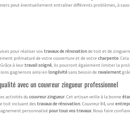
rniers peut éventuellement entraîner différents problèmes, à savoi
vices pour réaliser vos
travaux de rénovation
de toit et de zingueri
ssement prématuré de votre couverture et de votre
charpente
. Cela
. Grâce à leur
travail soigné
, ils pourront également limiter la prol
tions gagnerons ainsi en
longévité
sans besoin de
ravalement
grâ
 qualité avec un couvreur zingueur professionnel
es activités du
couvreur zingueur
. Cet artisan veille à la bonne
éta
e toit incluant des
travaux de rénovation
. Couvreur 84, une
entrepr
mpagnement personnalisé
pour tous vos travaux
. Nous faire confianc