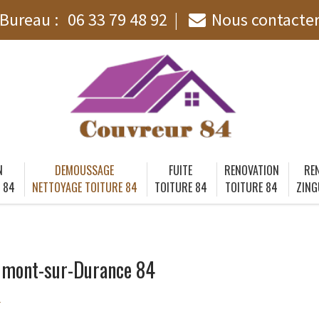
Bureau :
06 33 79 48 92
Nous contacte
N
DEMOUSSAGE
FUITE
RENOVATION
RE
 84
NETTOYAGE TOITURE 84
TOITURE 84
TOITURE 84
ZING
umont-sur-Durance 84
4