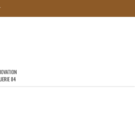
r
NOVATION
UERIE 84