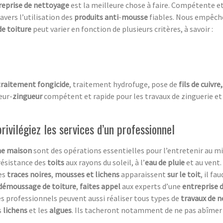
reprise de nettoyage
est la meilleure chose à faire. Compétente et
ravers l’utilisation des
produits anti
-
mousse
fiables. Nous empêc
de toiture
peut varier en fonction de plusieurs critères, à savoir :
traitement fongicide
, traitement hydrofuge, pose de
fils de cuivre
eur-
zingueur
compétent et rapide pour les travaux de zinguerie et
ivilégiez les services d’un professionnel
ne maison
sont des opérations essentielles pour l’entretenir au mi
résistance des
toits
aux rayons du soleil, à l’
eau de pluie
et au vent.
des
traces noires
,
mousses et lichens
apparaissent
sur le toit
, il f
démoussage de toiture
,
faites appel
aux experts d’une
entreprise 
es professionnels peuvent aussi réaliser tous types de
travaux de 
s
lichens
et les
algues
. Ils tacheront notamment de ne pas abîmer