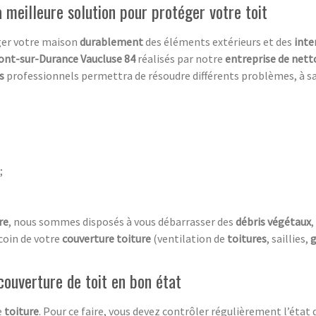
 meilleure solution pour protéger votre toit
ger votre maison
durablement
des éléments extérieurs et des
inte
ont-sur-Durance Vaucluse 84
réalisés par notre
entreprise de net
rs
professionnels permettra de résoudre différents problèmes, à sav
;
re
, nous sommes disposés à vous débarrasser des
débris végétaux
,
coin de votre
couverture toiture
(ventilation de
toitures
, saillies,
g
couverture de toit en bon état
e
toiture
. Pour ce faire, vous devez contrôler régulièrement l’état