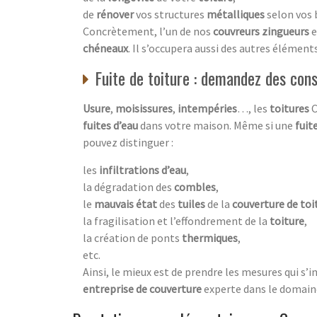
de
rénover
vos structures
métalliques
selon vos 
Concrètement, l’un de nos
couvreurs zingueurs
e
chéneaux
. Il s’occupera aussi des autres élémen
Fuite de toiture : demandez des cons
Usure
,
moisissures
,
intempéries
…, les
toitures
C
fuites d’eau
dans votre maison. Même si une
fuit
pouvez distinguer :
les
infiltrations d’eau
,
la dégradation des
combles
,
le
mauvais état
des
tuiles
de la
couverture de toi
la fragilisation et l’effondrement de la
toiture
,
la création de ponts
thermiques
,
etc.
Ainsi, le mieux est de prendre les mesures qui s’
entreprise de couverture
experte dans le domaine