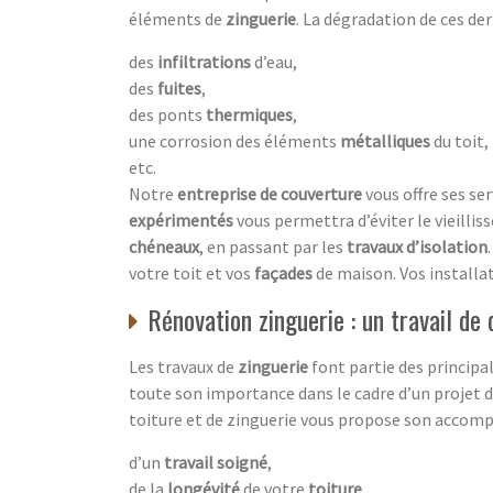
éléments de
zinguerie
. La dégradation de ces de
des
infiltrations
d’eau,
des
fuites
,
des ponts
thermiques
,
une corrosion des éléments
métalliques
du toit,
etc.
Notre
entreprise de couverture
vous offre ses ser
expérimentés
vous permettra d’éviter le vieilli
chéneaux
, en passant par les
travaux d’isolation
votre toit et vos
façades
de maison. Vos installa
Rénovation zinguerie : un travail de
Les travaux de
zinguerie
font partie des principal
toute son importance dans le cadre d’un projet d
toiture et de zinguerie vous propose son acco
d’un
travail soigné
,
de la
longévité
de votre
toiture
,