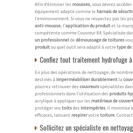
Afin d’éliminer les
mousses
, vous devrez accéder
équipement adapté comme le
harnais de sécurit
l’environnement. Si vous ne respectez pas les p
anti-mousse
, l’
application du produit
et la mani
compétente comme Couvreur 84. Spécialisée dan
un professionnel
de
démoussage de toitures
vou
produit
ou quel outil sera adapté à votre
type de 
Confiez tout traitement hydrofuge à
En plus des opérations de nettoyage, de nombre
destinés à
imperméabiliser durablement
la
couv
pourrez retrouver des
couvreurs
spécialistes dans
professionnels dans l’utilisation des
produits hy
acrylique à appliquer sur les
matériaux de couver
protéger vos
toits
des
intempéries
. Il minimis
efficaces, laissant
respirer
votre
toiture
. Contac
Sollicitez un spécialiste en nettoy