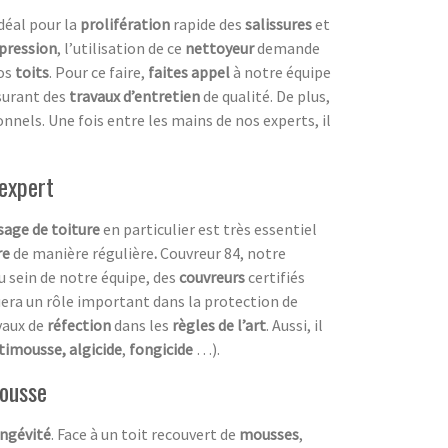
 idéal pour la
prolifération
rapide des
salissures
et
pression
, l’utilisation de ce
nettoyeur
demande
os
toits
. Pour ce faire,
faites appel
à notre équipe
ssurant des
travaux d’entretien
de qualité. De plus,
nnels. Une fois entre les mains de nos experts, il
 expert
age de toiture
en particulier est très essentiel
re
de manière régulière
.
Couvreur 84, notre
 sein de notre équipe, des
couvreurs
certifiés
uera un rôle important dans la protection de
vaux de
réfection
dans les
règles de l’art
. Aussi, il
timousse, algicide
,
fongicide
…).
mousse
ngévité
. Face à un toit recouvert de
mousses
,