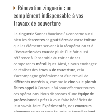
Rénovation zinguerie : un
complément indispensable à vos
travaux de couverture
La
zinguerie
Sannes Vaucluse 84 concerne aussi
bien les
descentes
de
gouttières
de votre
toiture
que les éléments servant à la récupération et à
l’
évacuation
des
eaux de pluie
. Elle fait aussi
référence à l’ensemble du toit et de ses
composants
métalliques
. Ainsi, si vous envisagez
de réaliser des
travaux de couverture
, cela
s’accompagne généralement d’un travail de
différents matériaux
, comme le
zinc
ou le
plomb
.
Faites appel
à Couvreur 84 pour effectuer toutes
ces opérations. Nous disposons d’une
équipe de
professionnels
prêts à vous faire bénéficier de
leur savoir-faire.
Expérimentés
, nos
couvreurs
zingueurs
sauront vous fournir un
travail soigné
,