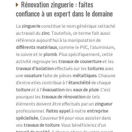
Rénovation zinguerie : faites
confiance à un expert dans le domaine
La
zinguerie
constitue le nom générique rattaché
au travail du
zinc
. Toutefois, ce terme fait aussi
référence aujourd’hui à la manipulation de
différents matériaux
, comme le PVC, l’aluminium,
le cuivre et le
plomb
. Plus spécifiquement, cette
activité regroupe les
travaux de couverture
et les
travaux d’isolation
effectués sur les
toitures
avec
une
ossature
faite de pièces
métalliques
. Chacune
d’entre elles contribue à l’
étanchéité
de chaque
toiture
et à l’
évacuation
des
eaux de pluie
. C’est
pourquoi les
travaux de rénovation
de tels
éléments doivent être effectués par un
zingueur
professionnel.
Faites appel
à notre
entreprise
spécialisée
, Couvreur 84 pour vous assister dans
vos
travaux de toiture
. Vous bénéficierez d’un
travail de qualité
, à chaque phase de votre projet