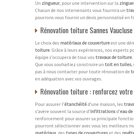
Un
zingueur
, pour une intervention sur la
zingue
Chacun de nos intervenants vous fournira un
trav
pourrons vous fournir un devis personnalisé en fo
Rénovation toiture Sannes Vaucluse 
Le choix des
matériaux de couverture
est une dém
toiture
. Grâce à leurs expériences, nos experts p
équipe s’occupera de tous vos
travaux de toiture
.
Que vous souhaitiez construire un
toit en tuiles
,
pas à nous contacter pour toute rénovation de
t
en adéquation avec vos ouvrages.
Rénovation toiture : renforcez votre
Pour assurer l’
étanchéité
d’une maison, les
trava
s’avère souvent la source d’
infiltrations
d’
eau de 
renforcement pour assurer sa principale fonctio
pourront sélectionner avec vous les meilleurs m
matériaux
, des
types de couvertures
et des
revê