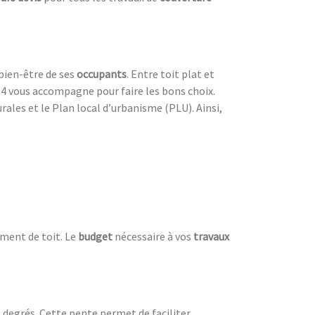
 bien-être de ses
occupants
. Entre toit plat et
 84 vous accompagne pour faire les bons choix.
ales et le Plan local d’urbanisme (PLU). Ainsi,
ment de toit. Le
budget
nécessaire à vos
travaux
 degrés. Cette pente permet de faciliter