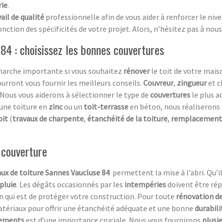
rie
.
ail de qualité
professionnelle afin de vous aider à renforcer le niv
nction des spécificités de votre projet. Alors, n’hésitez pas à nous
84 : choisissez les bonnes couvertures
arche importante si vous souhaitez
rénover
le toit de votre maiso
ourront vous fournir les meilleurs conseils.
Couvreur
,
zingueur
et c
 Nous vous aiderons à sélectionner le type de
couvertures
le plus a
 une toiture en
zinc
ou un
toit-terrasse
en béton, nous réaliserons
oit
(
travaux de charpente
,
étanchéité de la toiture
,
remplacement 
 couverture
ux de toiture
Sannes Vaucluse 84
permettent la mise à l’abri. Qu’i
pluie
. Les dégâts occasionnés par les
intempéries
doivent être rép
n qui est de protéger votre construction. Pour toute
rénovation de
atériaux pour offrir une étanchéité adéquate et une bonne
durabil
tements
est d’une importance cruciale. Nous vous fournirons
plusi