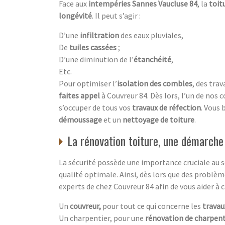
Face aux
intempéries Sannes Vaucluse 84
, la
toit
longévité
. Il peut s’agir :
D’une
infiltration
des eaux pluviales,
De
tuiles cassées
;
D’une diminution de l’
étanchéité
,
Etc.
Pour optimiser l’
isolation des combles
, des tra
faites appel
à Couvreur 84. Dès lors, l’un de nos 
s’occuper de tous vos
travaux de réfection
. Vous 
démoussage
et un
nettoyage de toiture
.
La rénovation toiture, une démarche
La sécurité possède une importance cruciale au se
qualité optimale. Ainsi, dès lors que des problè
experts de chez Couvreur 84 afin de vous aider à 
Un
couvreur,
pour tout ce qui concerne les
travau
Un charpentier, pour une
rénovation de charpen