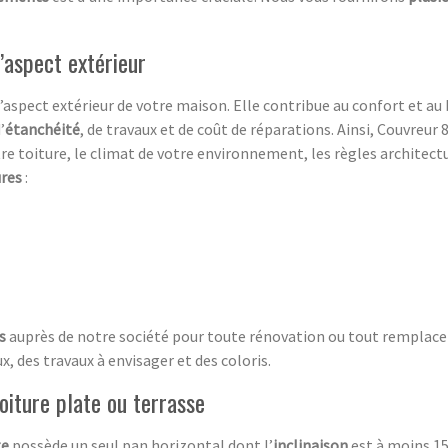
l’aspect extérieur
l’aspect extérieur de votre maison. Elle contribue au confort et au
’
étanchéité
, de travaux et de coût de réparations. Ainsi, Couvreur
e toiture, le climat de votre environnement, les règles architectur
ures
:
is
auprès de notre société pour toute rénovation ou tout remplace
, des travaux à envisager et des coloris.
oiture plate ou terrasse
te
possède un seul pan horizontal dont l’
inclinaison
est à moins 15