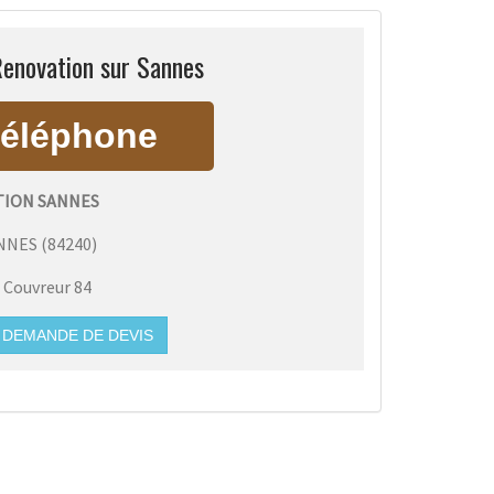
Renovation sur Sannes
ION SANNES
NNES
(
84240
)
:
Couvreur 84
DEMANDE DE DEVIS