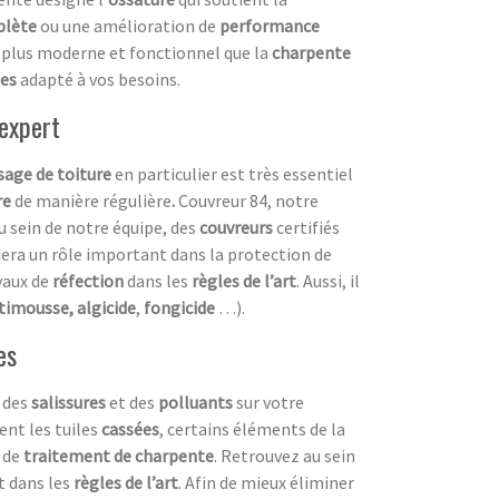
plète
ou une amélioration de
performance
e plus moderne et fonctionnel que la
charpente
tes
adapté à vos besoins.
 expert
age de toiture
en particulier est très essentiel
re
de manière régulière
.
Couvreur 84, notre
 sein de notre équipe, des
couvreurs
certifiés
uera un rôle important dans la protection de
vaux de
réfection
dans les
règles de l’art
. Aussi, il
timousse, algicide
,
fongicide
…).
es
, des
salissures
et des
polluants
sur votre
ent les tuiles
cassées
, certains éléments de la
de
traitement de charpente
. Retrouvez au sein
t dans les
règles de l’art
. Afin de mieux éliminer