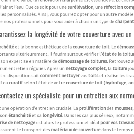
’air et l’eau. Que ce soit pour une
surélévation
, une
réfection com
les personnalisés. Ainsi, vous pourrez opter pour un autre modèl
de nos professionnels pour vous aider à choisir un type de
charpen
rantissez la longévité de votre couverture avec un
nchéité
et la bonne esthétique de la
couverture de toit.
Le
démouss
ortants ultérieurement
.
Il faudra surtout vérifier l’
état de la toitu
son expertise en matière de
démoussage de toitures.
Retrouvez au
r un entretien régulier
.
Après un
nettoyage complet,
la
toiture
jo
tre disposition sait
comment nettoyer
vos
toits
et réalise les tra
f
ou
curatif
selon l’état de votre
couverture de toit
(
hydrofuge
,
an
ontactez un spécialiste pour un entretien aux norm
t une opération d’entretien cruciale. La
prolifération
des
mousses
 son
étanchéité
et sa
longévité
. Dans les cas plus sérieux, notamm
rise de nettoyage
est alors le professionnel idéal
pour vos travaux
assurent le transport des
matériaux de couverture
dans le temps e