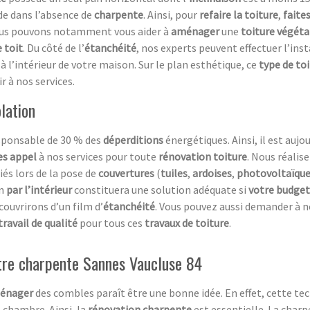
de dans l’absence de
charpente
. Ainsi, pour
refaire la toiture
,
faite
ous pouvons notamment vous aider à
aménager
une
toiture végéta
e toit
. Du côté de l’
étanchéité
, nos experts peuvent effectuer l’ins
à l’intérieur de votre maison. Sur le plan esthétique, ce
type de to
r à nos services.
olation
esponsable de 30 % des
déperditions
énergétiques. Ainsi, il est aujo
es appel
à nos services pour toute
rénovation toiture
. Nous réalis
iés lors de la pose de
couvertures
(
tuiles
,
ardoises
,
photovoltaïqu
on
par l’intérieur
constituera une solution adéquate si
votre budget
couvrirons d’un film d’
étanchéité
. Vous pouvez aussi demander à n
travail de qualité
pour tous ces
travaux de toiture
.
otre charpente Sannes Vaucluse 84
énager
des combles paraît être une bonne idée. En effet, cette t
e chambre. Ainsi, la
rénovation charpente
est essentielle. La charp