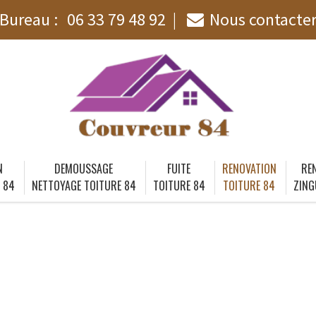
Bureau :
06 33 79 48 92
Nous contacte
N
DEMOUSSAGE
FUITE
RENOVATION
RE
 84
NETTOYAGE TOITURE 84
TOITURE 84
TOITURE 84
ZING