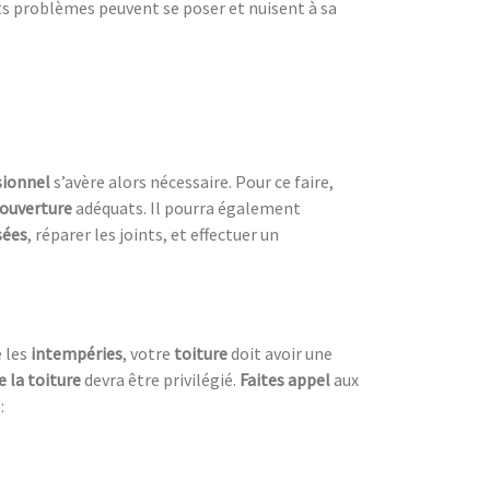
ts problèmes peuvent se poser et nuisent à sa
sionnel
s’avère alors nécessaire. Pour ce faire,
couverture
adéquats. Il pourra également
sées
, réparer les joints, et effectuer un
e les
intempéries
, votre
toiture
doit avoir une
e la toiture
devra être privilégié.
Faites appel
aux
: