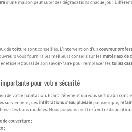
ure
d’une maison peut subir des dégradations chaque jour. Différen
vaux de toiture sont conseillés. L’intervention d’un
couvreur profes
couvreurs vous fournira les meilleurs conseils sur les
matériaux de 
bénéficierez aussi de son savoir-faire pour remplacer les
tuiles cas
 importante pour votre sécurité
in de votre habitation. Étant l’élément qui vous sert d’abri contr
mes surviennent, des
infiltrations
d’
eau pluviale
par exemple,
refair
choisir les bons modèles. Nous pouvons mettre à votre disposition 
x de couverture
;
te
;