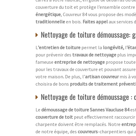
couverture du toit et protège l’ensemble contre l
énergétique
, Couvreur 84 vous propose des modè
traditionnelle
en bois.
Faites appel
aux services 
Nettoyage de toiture démoussage: ga
L
’entretien de toiture
permet la
longévité,
l
’éta
pour prévenir des
travaux de nettoyage
plus imp
fameuse
entreprise de nettoyage
propose toute 
pour les travaux de couverture et pouvant assure
votre maison
.
De plus, l’
artisan couvreur
mis à vo
choisira de bons
produits de traitement préventi
Nettoyage de toiture démoussage : c
Le
démoussage de toiture Sannes Vaucluse 84
es
couverture de toit
peut effectivement raccourcir
charpente doivent être remplacés. Notre
entrep
de notre équipe, des
couvreurs
-charpentiers qui 