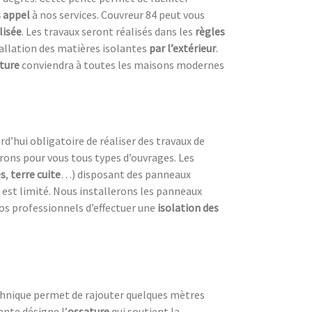
s appel
à nos services. Couvreur 84 peut vous
lisée
. Les travaux seront réalisés dans les
règles
tallation des matières isolantes
par l’extérieur
.
iture
conviendra à toutes les maisons modernes
urd’hui obligatoire de réaliser des travaux de
erons pour vous tous types d’ouvrages. Les
es
,
terre cuite
…) disposant des panneaux
est limité. Nous installerons les panneaux
os professionnels d’effectuer une
isolation des
echnique permet de rajouter quelques mètres
ente désigne l’
ossature
qui soutient la