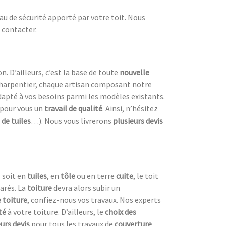
eau de sécurité apporté par votre toit. Nous
 contacter.
n. D’ailleurs, c’est la base de toute
nouvelle
harpentier, chaque artisan composant notre
dapté à vos besoins parmi les modèles existants.
 pour vous un
travail de qualité
. Ainsi, n’hésitez
de tuiles
…). Nous vous livrerons
plusieurs devis
l soit en
tuiles
, en
tôle
ou en terre
cuite
, le toit
arés. La
toiture
devra alors subir un
 toiture
, confiez-nous vos travaux. Nos experts
ité
à votre toiture. D’ailleurs, le
choix des
eurs devis
pour tous les travaux de
couverture