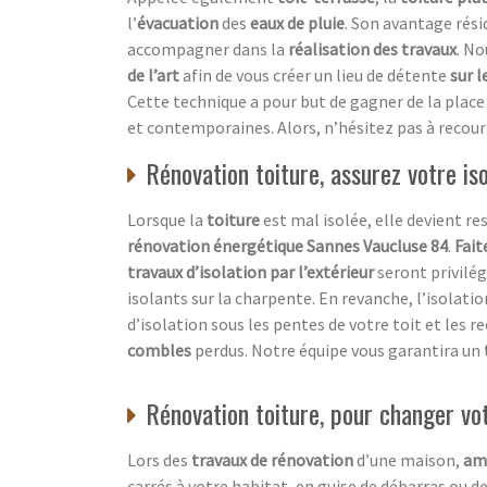
l’
évacuation
des
eaux de pluie
. Son avantage rési
accompagner dans la
réalisation des travaux
. N
de l’art
afin de vous créer un lieu de détente
sur l
Cette technique a pour but de gagner de la place 
et contemporaines. Alors, n’hésitez pas à recouri
Rénovation toiture, assurez votre is
Lorsque la
toiture
est mal isolée, elle devient r
rénovation énergétique Sannes Vaucluse 84
.
Fait
travaux d’isolation par l’extérieur
seront privilég
isolants sur la charpente. En revanche, l’isolati
d’isolation sous les pentes de votre toit et les re
combles
perdus. Notre équipe vous garantira un
Rénovation toiture, pour changer v
Lors des
travaux de rénovation
d’une maison,
am
carrés à votre habitat, en guise de débarras ou d