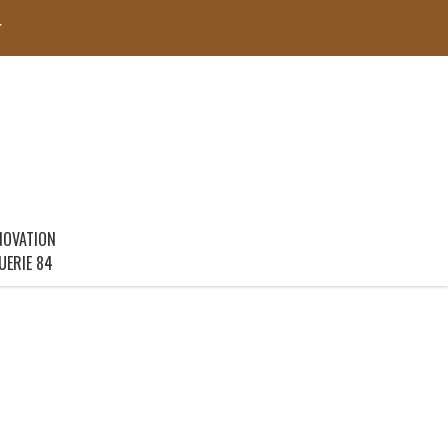
r
NOVATION
UERIE 84