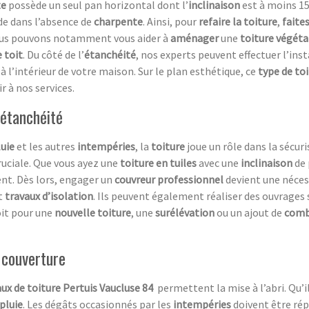
te
possède un seul pan horizontal dont l’
inclinaison
est à moins 15
de dans l’absence de
charpente
. Ainsi, pour
refaire la toiture
,
faite
ous pouvons notamment vous aider à
aménager
une
toiture végéta
e toit
. Du côté de l’
étanchéité
, nos experts peuvent effectuer l’ins
à l’intérieur de votre maison. Sur le plan esthétique, ce
type de to
r à nos services.
 étanchéité
luie
et les autres
intempéries
, la
toiture
joue un rôle dans la sécuri
uciale. Que vous ayez une
toiture en tuiles
avec une
inclinaison
de 
nt. Dès lors, engager un
couvreur professionnel
devient une nécess
t
travaux d’isolation
. Ils peuvent également réaliser des ouvrages 
oit pour une
nouvelle toiture
, une
surélévation
ou un ajout de
comb
 couverture
ux de toiture
Pertuis Vaucluse 84
permettent la mise à l’abri. Qu’i
pluie
. Les dégâts occasionnés par les
intempéries
doivent être rép