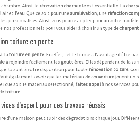
e chambre. Ainsi, la
rénovation charpente
est essentielle. La charp
’air et l’eau. Que ce soit pour une
surélévation
, une
réfection com
les personnalisés. Ainsi, vous pourrez opter pour un autre modèl
de nos professionnels pour vous aider à choisir un type de
charpen
ion toiture en pente
st la
toiture en pente
. En effet, cette forme a l’avantage d’être pa
ale
à rejoindre facilement les
gouttières
. Elles dépendent de la su
xperts sont à votre disposition pour toute
rénovation toiture
. Con
l faut également savoir que les
matériaux de couverture
jouent un r
el que soit le matériau sélectionné,
faites appel
à nos services pou
de toiture
.
ervices d’expert pour des travaux réussis
ure
d’une maison peut subir des dégradations chaque jour. Différen