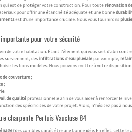
n qui est de protéger votre construction. Pour toute
rénovation de
atériaux pour offrir une étanchéité adéquate et une bonne
durabil
tements
est d’une importance cruciale. Nous vous fournirons
plusi
 importante pour votre sécurité
in de votre habitation. Étant l’élément qui vous sert d’abri contr
mes surviennent, des
infiltrations
d’
eau pluviale
par exemple,
refair
choisir les bons modèles. Nous pouvons mettre à votre disposition 
x de couverture
;
te
;
rie
.
ail de qualité
professionnelle afin de vous aider à renforcer le niv
nction des spécificités de votre projet. Alors, n’hésitez pas à nous
tre charpente Pertuis Vaucluse 84
énager
des combles paraît être une bonne idée. En effet, cette t