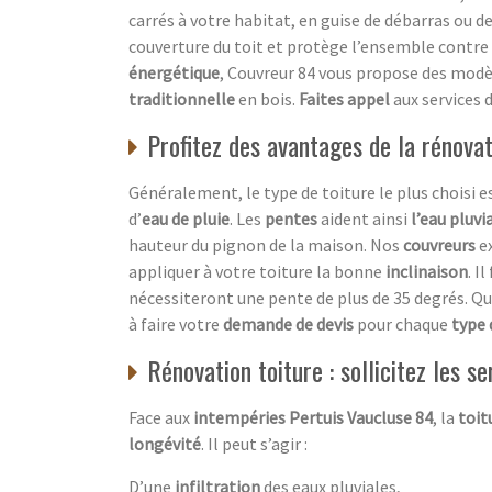
carrés à votre habitat, en guise de débarras ou d
couverture du toit et protège l’ensemble contre l
énergétique
, Couvreur 84 vous propose des modè
traditionnelle
en bois.
Faites appel
aux services 
Profitez des avantages de la rénovat
Généralement, le type de toiture le plus choisi e
d’
eau de pluie
. Les
pentes
aident ainsi
l’eau pluvi
hauteur du pignon de la maison. Nos
couvreurs
e
appliquer à votre toiture la bonne
inclinaison
. I
nécessiteront une pente de plus de 35 degrés. Qu
à faire votre
demande de devis
pour chaque
type 
Rénovation toiture : sollicitez les s
Face aux
intempéries Pertuis Vaucluse 84
, la
toit
longévité
. Il peut s’agir :
D’une
infiltration
des eaux pluviales,