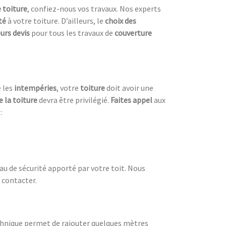
 toiture
, confiez-nous vos travaux. Nos experts
ité
à votre toiture. D’ailleurs, le
choix des
eurs devis
pour tous les travaux de
couverture
e les
intempéries
, votre
toiture
doit avoir une
e la toiture
devra être privilégié.
Faites appel
aux
:
eau de sécurité apporté par votre toit. Nous
 contacter.
echnique permet de rajouter quelques mètres