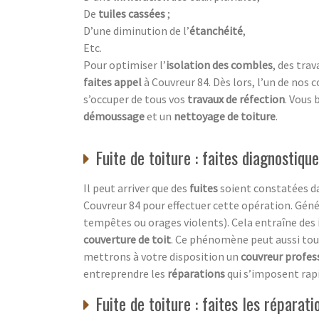
De
tuiles cassées
;
D’une diminution de l’
étanchéité
,
Etc.
Pour optimiser l’
isolation des combles
, des tra
faites appel
à Couvreur 84. Dès lors, l’un de nos 
s’occuper de tous vos
travaux de réfection
. Vous 
démoussage
et un
nettoyage de toiture
.
Fuite de toiture : faites diagnostiqu
Il peut arriver que des
fuites
soient constatées dan
Couvreur 84 pour effectuer cette opération. Gé
tempêtes ou orages violents). Cela entraîne des
couverture de toit
. Ce phénomène peut aussi tou
mettrons à votre disposition un
couvreur profes
entreprendre les
réparations
qui s’imposent rapi
Fuite de toiture : faites les réparati