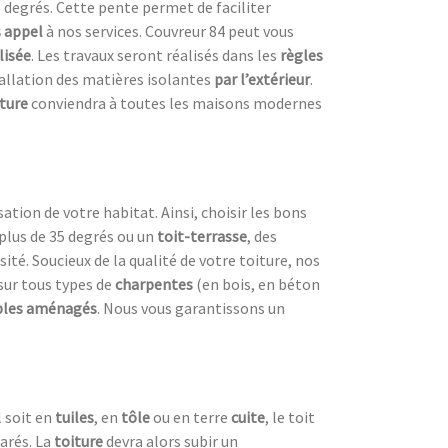
 degrés. Cette pente permet de faciliter
s appel
à nos services. Couvreur 84 peut vous
lisée
. Les travaux seront réalisés dans les
règles
tallation des matières isolantes
par l’extérieur
.
iture
conviendra à toutes les maisons modernes
sation de votre habitat. Ainsi, choisir les bons
plus de 35 degrés ou un
toit-terrasse
, des
ité. Soucieux de la qualité de votre toiture, nos
sur tous types de
charpentes
(en bois, en béton
les aménagés
. Nous vous garantissons un
l soit en
tuiles
, en
tôle
ou en terre
cuite
, le toit
arés. La
toiture
devra alors subir un