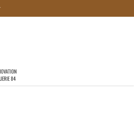
r
NOVATION
UERIE 84