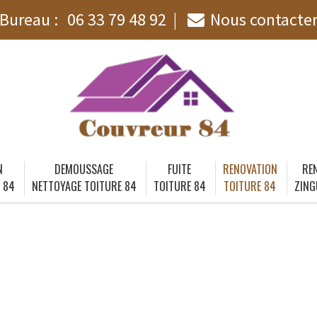
Bureau :
06 33 79 48 92
Nous contacte
N
DEMOUSSAGE
FUITE
RENOVATION
RE
 84
NETTOYAGE TOITURE 84
TOITURE 84
TOITURE 84
ZING