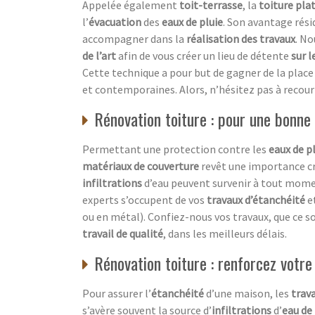
Appelée également
toit-terrasse
, la
toiture pla
l’
évacuation
des
eaux de pluie
. Son avantage rési
accompagner dans la
réalisation des travaux
. N
de l’art
afin de vous créer un lieu de détente
sur l
Cette technique a pour but de gagner de la place 
et contemporaines. Alors, n’hésitez pas à recouri
Rénovation toiture : pour une bonne
Permettant une protection contre les
eaux de p
matériaux de couverture
revêt une importance cr
infiltrations
d’eau peuvent survenir à tout mome
experts s’occupent de vos
travaux d’étanchéité
e
ou en métal). Confiez-nous vos travaux, que ce s
travail de qualité
, dans les meilleurs délais.
Rénovation toiture : renforcez votre
Pour assurer l’
étanchéité
d’une maison, les
trava
s’avère souvent la source d’
infiltrations
d’
eau de 