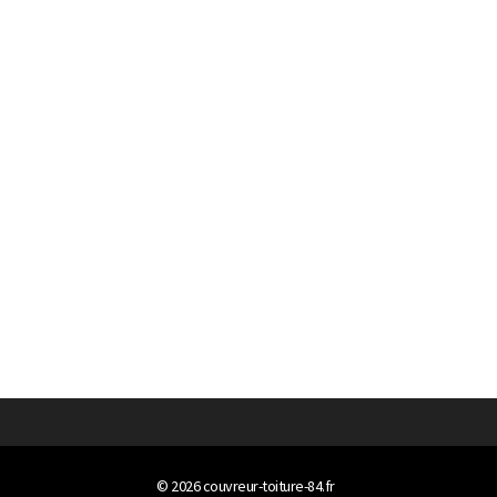
© 2026
couvreur-toiture-84.fr