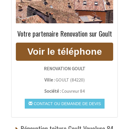
Votre partenaire Renovation sur Goult
RENOVATION GOULT
Ville :
GOULT
(
84220
)
Société :
Couvreur 84
CONTACT OU DEMANDE DE DEVIS
Rénovation toiture Goult Vaucluse 84