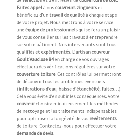
de
réfection
et d’entretien de
couverture de toit
.
Faites appel
à nos
couvreurs zingueurs
et
bénéficiez d’un
travail de qualité
à chaque étape
de votre projet. Nous mettrons à votre service
une
équipe de professionnels
qui se fera un plaisir
de vous conseiller sur les travaux à entreprendre
sur votre bâtiment. Nos intervenants sont tous
qualifiés et
expérimentés
. L’
artisan couvreur
Goult Vaucluse 84
en charge de vos ouvrages
effectuera des vérifications régulières sur votre
couverture toiture
. Ces contrôles lui permettront
de découvrir tous les problèmes éventuels
(
infiltrations d’eau
, baisse d’
étanchéité
,
fuites
…).
Cela vous évite d’en subir les conséquences. Votre
couvreur
choisira minutieusement les méthodes
de nettoyage et les traitements indispensables
pour optimiser la longévité de vos
revêtements
de toiture. Contactez-nous pour effectuer votre
demande de devis
.