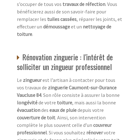
s’occuper de tous vos
travaux de réfection
. Vous
bénéficierez aussi de son savoir-faire pour
remplacer les
tuiles cassées
, réparer les joints, et
effectuer un
démoussage
et un
nettoyage de
toiture
.
Rénovation zinguerie : l’intérêt de
solliciter un zingueur professionnel
Le
zingueur
est l’artisan à contacter pour tous
vos travaux de
zinguerie Caumont-sur-Durance
Vaucluse 84
. Son rôle consiste à assurer la bonne
longévité
de votre
toiture
, mais aussi la bonne
évacuation
des
eaux de pluie
depuis votre
couverture de toit
. Ainsi, son intervention
complète le plus souvent celle d’un
couvreur
professionnel
. Si vous souhaitez
rénover
votre
zinguerie et de façon plus généralisée votre toit,