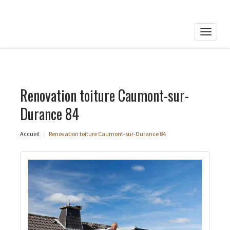
Toggle
naviga
Renovation toiture Caumont-sur-
Durance 84
Accueil
Renovation toiture Caumont-sur-Durance 84