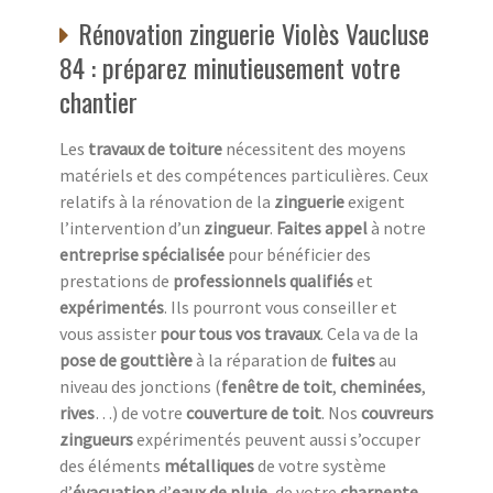
Rénovation zinguerie Violès Vaucluse
84 : préparez minutieusement votre
chantier
Les
travaux de toiture
nécessitent des moyens
matériels et des compétences particulières. Ceux
relatifs à la rénovation de la
zinguerie
exigent
l’intervention d’un
zingueur
.
Faites appel
à notre
entreprise spécialisée
pour bénéficier des
prestations de
professionnels qualifiés
et
expérimentés
. Ils pourront vous conseiller et
vous assister
pour tous vos travaux
. Cela va de la
pose de gouttière
à la réparation de
fuites
au
niveau des jonctions (
fenêtre de toit
,
cheminées
,
rives
…) de votre
couverture de toit
. Nos
couvreurs
zingueurs
expérimentés peuvent aussi s’occuper
des éléments
métalliques
de votre système
d’
évacuation
d’
eaux de pluie
, de votre
charpente