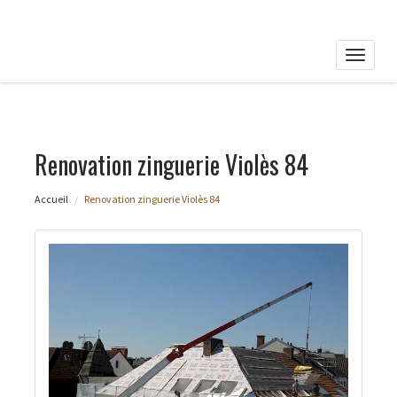
Toggle
naviga
Renovation zinguerie Violès 84
Accueil
Renovation zinguerie Violès 84