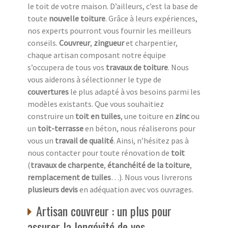
le toit de votre maison. D’ailleurs, c’est la base de
toute
nouvelle toiture
. Grâce à leurs expériences,
nos experts pourront vous fournir les meilleurs
conseils.
Couvreur
,
zingueur
et charpentier,
chaque artisan composant notre équipe
s’occupera de tous vos
travaux de toiture
. Nous
vous aiderons à sélectionner le type de
couvertures
le plus adapté à vos besoins parmi les
modèles existants. Que vous souhaitiez
construire un
toit en tuiles
, une toiture en
zinc
ou
un
toit-terrasse
en béton, nous réaliserons pour
vous un
travail de qualité
. Ainsi, n’hésitez pas à
nous contacter pour toute rénovation de
toit
(
travaux de charpente
,
étanchéité de la toiture
,
remplacement de tuiles
…). Nous vous livrerons
plusieurs devis
en adéquation avec vos ouvrages.
Artisan couvreur : un plus pour
assurer la longévité de vos