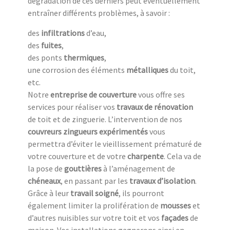
dégradation de ces derniers peut éventuellement
entraîner différents problèmes, à savoir :
des
infiltrations
d’eau,
des
fuites
,
des ponts
thermiques
,
une corrosion des éléments
métalliques
du toit,
etc.
Notre
entreprise de couverture
vous offre ses
services pour réaliser vos
travaux de rénovation
de toit et de zinguerie. L’intervention de nos
couvreurs zingueurs expérimentés
vous
permettra d’éviter le vieillissement prématuré de
votre couverture et de votre
charpente
. Cela va de
la pose de
gouttières
à l’aménagement de
chéneaux
, en passant par les
travaux d’isolation
.
Grâce à leur
travail soigné
, ils pourront
également limiter la prolifération de
mousses
et
d’autres nuisibles sur votre toit et vos
façades
de
maison. Vos installations gagnerons ainsi en