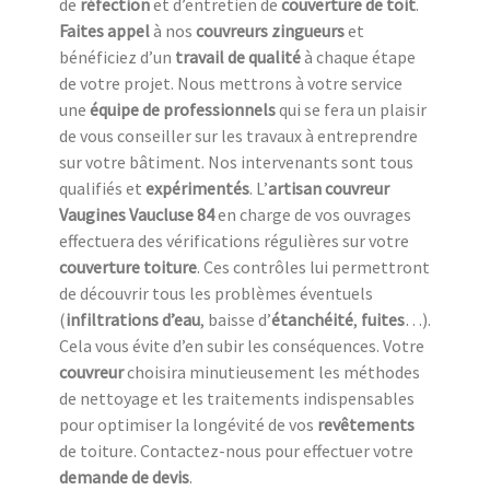
de
réfection
et d’entretien de
couverture de toit
.
Faites appel
à nos
couvreurs zingueurs
et
bénéficiez d’un
travail de qualité
à chaque étape
de votre projet. Nous mettrons à votre service
une
équipe de professionnels
qui se fera un plaisir
de vous conseiller sur les travaux à entreprendre
sur votre bâtiment. Nos intervenants sont tous
qualifiés et
expérimentés
. L’
artisan couvreur
Vaugines Vaucluse 84
en charge de vos ouvrages
effectuera des vérifications régulières sur votre
couverture toiture
. Ces contrôles lui permettront
de découvrir tous les problèmes éventuels
(
infiltrations d’eau
, baisse d’
étanchéité
,
fuites
…).
Cela vous évite d’en subir les conséquences. Votre
couvreur
choisira minutieusement les méthodes
de nettoyage et les traitements indispensables
pour optimiser la longévité de vos
revêtements
de toiture. Contactez-nous pour effectuer votre
demande de devis
.