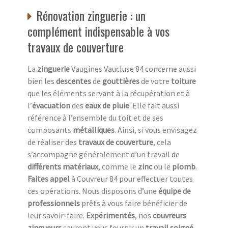
Rénovation zinguerie : un
complément indispensable à vos
travaux de couverture
La
zinguerie
Vaugines Vaucluse 84 concerne aussi
bien les
descentes
de
gouttières
de votre
toiture
que les éléments servant à la récupération et à
l’
évacuation
des
eaux de pluie
. Elle fait aussi
référence à l’ensemble du toit et de ses
composants
métalliques
. Ainsi, si vous envisagez
de réaliser des
travaux de couverture
, cela
s’accompagne généralement d’un travail de
différents matériaux
, comme le
zinc
ou le
plomb
.
Faites appel
à Couvreur 84 pour effectuer toutes
ces opérations. Nous disposons d’une
équipe de
professionnels
prêts à vous faire bénéficier de
leur savoir-faire.
Expérimentés
, nos
couvreurs
zingueurs
sauront vous fournir un
travail soigné
,