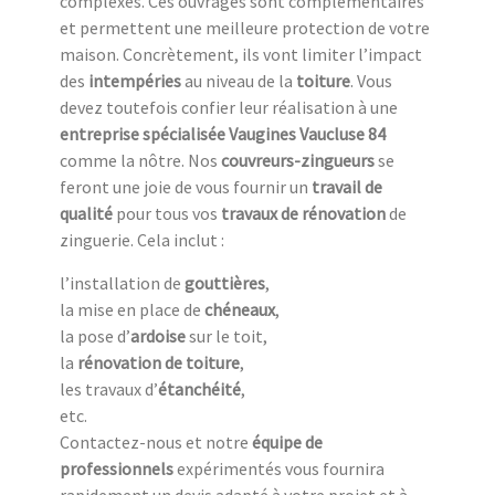
complexes. Ces ouvrages sont complémentaires
et permettent une meilleure protection de votre
maison. Concrètement, ils vont limiter l’impact
des
intempéries
au niveau de la
toiture
. Vous
devez toutefois confier leur réalisation à une
entreprise spécialisée Vaugines Vaucluse 84
comme la nôtre. Nos
couvreurs-zingueurs
se
feront une joie de vous fournir un
travail de
qualité
pour tous vos
travaux de rénovation
de
zinguerie. Cela inclut :
l’installation de
gouttières
,
la mise en place de
chéneaux
,
la pose d’
ardoise
sur le toit,
la
rénovation de toiture
,
les travaux d’
étanchéité
,
etc.
Contactez-nous et notre
équipe de
professionnels
expérimentés vous fournira
rapidement un devis adapté à votre projet et à