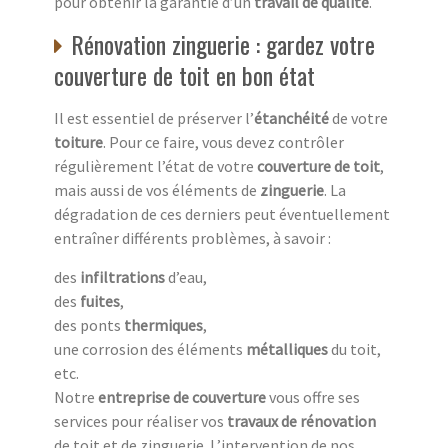
pour obtenir la garantie d’un
travail de qualité
.
Rénovation zinguerie : gardez votre
couverture de toit en bon état
Il est essentiel de préserver l’
étanchéité
de votre
toiture
. Pour ce faire, vous devez contrôler
régulièrement l’état de votre
couverture de toit
,
mais aussi de vos éléments de
zinguerie
. La
dégradation de ces derniers peut éventuellement
entraîner différents problèmes, à savoir :
des
infiltrations
d’eau,
des
fuites
,
des ponts
thermiques
,
une corrosion des éléments
métalliques
du toit,
etc.
Notre
entreprise de couverture
vous offre ses
services pour réaliser vos
travaux de rénovation
de toit et de zinguerie. L’intervention de nos