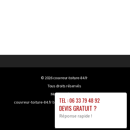
© 2026
couvreur-toiture-84.fr
Tous droits réservés
Mentions légales
TEL : 06 33 79 48 92
couvreur-toiture-84.fr bénéficie de la technologie
Booster-
DEVIS GRATUIT ?
site proxy
Réponse rapide !