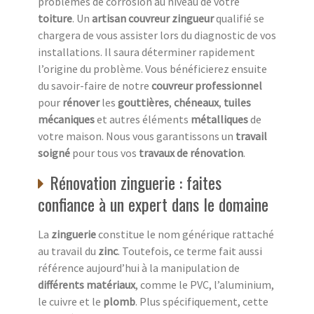
problèmes de corrosion au niveau de votre
toiture
. Un
artisan couvreur zingueur
qualifié se
chargera de vous assister lors du diagnostic de vos
installations. Il saura déterminer rapidement
l’origine du problème. Vous bénéficierez ensuite
du savoir-faire de notre
couvreur professionnel
pour
rénover
les
gouttières
,
chéneaux
,
tuiles
mécaniques
et autres éléments
métalliques
de
votre maison. Nous vous garantissons un
travail
soigné
pour tous vos
travaux de rénovation
.
Rénovation zinguerie : faites
confiance à un expert dans le domaine
La
zinguerie
constitue le nom générique rattaché
au travail du
zinc
. Toutefois, ce terme fait aussi
référence aujourd’hui à la manipulation de
différents matériaux
, comme le PVC, l’aluminium,
le cuivre et le
plomb
. Plus spécifiquement, cette