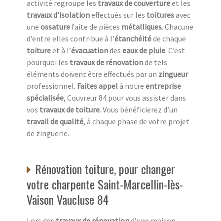
activité regroupe les
travaux de couverture
et les
travaux d’isolation
effectués sur les
toitures
avec
une
ossature
faite de pièces
métalliques
. Chacune
d’entre elles contribue à l’
étanchéité
de chaque
toiture
et à l’
évacuation
des
eaux de pluie
. C’est
pourquoi les
travaux de rénovation
de tels
éléments doivent être effectués par un
zingueur
professionnel.
Faites appel
à notre
entreprise
spécialisée
, Couvreur 84 pour vous assister dans
vos
travaux de toiture
. Vous bénéficierez d’un
travail de qualité
, à chaque phase de votre projet
de zinguerie.
Rénovation toiture, pour changer
votre charpente Saint-Marcellin-lès-
Vaison Vaucluse 84
Lors des
travaux de rénovation
d’une maison,