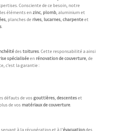
xpertises. Consciente de ce besoin, notre
s les éléments en
zinc
,
plomb
, aluminium et
ées
, planches de
rives
,
lucarnes
,
charpente
et
s
.
nchéité
des
toitures
. Cette responsabilité a ainsi
ise spécialisée
en
rénovation de couverture
, de
e, c’est la garantie :
es défauts de vos
gouttières
,
descentes
et
 plus de vos
matériaux de couverture
.
servant à la récupération et à l’
évacuation
des