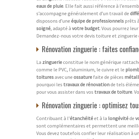
eaux de pluie
. Elle fait aussi référence à l’ense
s’accompagne généralement d’un travail de
diff
disposons d’une
équipe de professionnels
prêts à
soigné
, adapté à
votre budget
. Vous pourrez leur
Demandez-nous votre devis toiture et zinguerie
Rénovation zinguerie : faites confia
La
zinguerie
constitue le nom générique rattaché
comme le PVC, l’aluminium, le cuivre et le
plom
toitures
avec une
ossature
faite de pièces
métall
pourquoi les
travaux de rénovation
de tels éléme
pour vous assister dans vos
travaux de toiture
. V
Rénovation zinguerie : optimisez tou
Contribuant à l’
étanchéité
et à la
longévité
de
v
sont complémentaires et permettent une meilleu
Vous devez toutefois confier leur réalisation à u