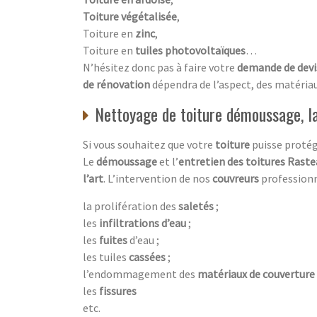
Toiture végétalisée
,
Toiture en
zinc
,
Toiture en
tuiles photovoltaïques
…
N’hésitez donc pas à faire votre
demande de dev
de rénovation
dépendra de l’aspect, des matériaux
Nettoyage de toiture démoussage, la
Si vous souhaitez que votre
toiture
puisse proté
Le
démoussage
et l’
entretien des toitures Raste
l’art
. L’intervention de nos
couvreurs
professionn
la prolifération des
saletés
;
les
infiltrations d’eau
;
les
fuites
d’eau ;
les tuiles
cassées
;
l’endommagement des
matériaux de couverture
les
fissures
etc.