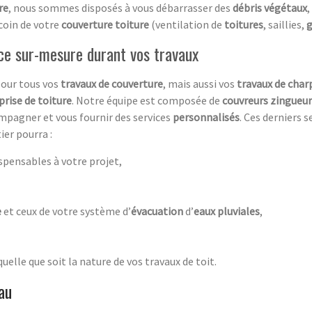
re
, nous sommes disposés à vous débarrasser des
débris végétaux
,
coin de votre
couverture toiture
(ventilation de
toitures
, saillies,
g
nce sur-mesure durant vos travaux
 pour tous vos
travaux de couverture
, mais aussi vos
travaux de char
prise de toiture
. Notre équipe est composée de
couvreurs zingueur
ompagner et vous fournir des services
personnalisés
. Ces derniers 
ier pourra :
ispensables à votre projet,
e
et ceux de votre système d’
évacuation
d’
eaux pluviales
,
 quelle que soit la nature de vos travaux de toit.
au