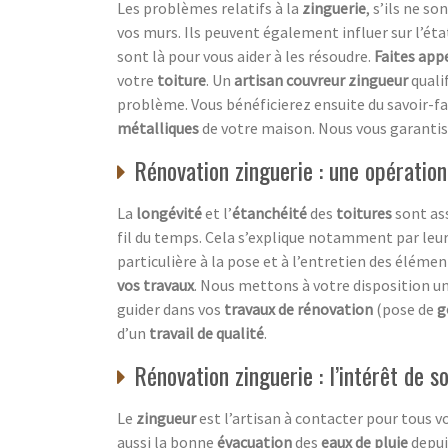
Les problèmes relatifs à la
zinguerie
, s’ils ne so
vos murs. Ils peuvent également influer sur l’éta
sont là pour vous aider à les résoudre.
Faites app
votre
toiture
. Un
artisan couvreur zingueur
quali
problème. Vous bénéficierez ensuite du savoir-fa
métalliques
de votre maison. Nous vous garanti
Rénovation zinguerie : une opération
La
longévité
et l’
étanchéité
des
toitures
sont ass
fil du temps. Cela s’explique notamment par leur
particulière à la pose et à l’entretien des éléme
vos travaux
. Nous mettons à votre disposition u
guider dans vos
travaux de rénovation
(pose de
g
d’un
travail de qualité
.
Rénovation zinguerie : l’intérêt de s
Le
zingueur
est l’artisan à contacter pour tous v
aussi la bonne
évacuation
des
eaux de pluie
depui