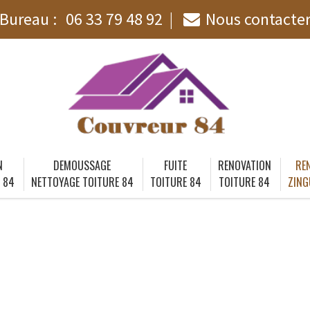
Bureau :
06 33 79 48 92
Nous contacte
N
DEMOUSSAGE
FUITE
RENOVATION
RE
 84
NETTOYAGE TOITURE 84
TOITURE 84
TOITURE 84
ZING