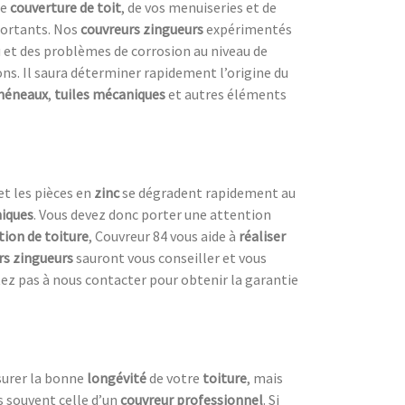
re
couverture de toit
, de vos menuiseries et de
portants. Nos
couvreurs zingueurs
expérimentés
 et des problèmes de corrosion au niveau de
ions. Il saura déterminer rapidement l’origine du
héneaux
,
tuiles mécaniques
et autres éléments
et les pièces en
zinc
se dégradent rapidement au
iques
. Vous devez donc porter une attention
ion de toiture
, Couvreur 84 vous aide à
réaliser
rs zingueurs
sauront vous conseiller et vous
ez pas à nous contacter pour obtenir la garantie
ssurer la bonne
longévité
de votre
toiture
, mais
s souvent celle d’un
couvreur professionnel
. Si