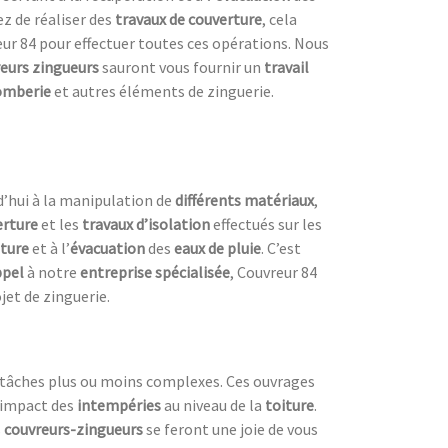
gez de réaliser des
travaux de couverture
, cela
ur 84 pour effectuer toutes ces opérations. Nous
eurs zingueurs
sauront vous fournir un
travail
omberie
et autres éléments de zinguerie.
rd’hui à la manipulation de
différents matériaux
,
erture
et les
travaux d’isolation
effectués sur les
iture
et à l’
évacuation
des
eaux de pluie
. C’est
ppel
à notre
entreprise spécialisée
, Couvreur 84
jet de zinguerie.
tâches plus ou moins complexes. Ces ouvrages
’impact des
intempéries
au niveau de la
toiture
.
s
couvreurs-zingueurs
se feront une joie de vous