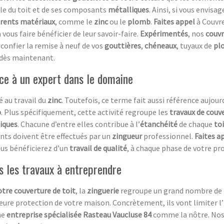
mble du toit et de ses composants
métalliques
. Ainsi, si vous envisa
érents matériaux
, comme le
zinc
ou le
plomb
.
Faites appel
à Couvre
 vous faire bénéficier de leur savoir-faire.
Expérimentés
, nos
couvr
 confier la remise à neuf de vos
gouttières
,
chéneaux
, tuyaux de
pl
 dès maintenant.
nce à un expert dans le domaine
 au travail du
zinc
. Toutefois, ce terme fait aussi référence aujou
b
. Plus spécifiquement, cette activité regroupe les
travaux de couv
iques
. Chacune d’entre elles contribue à l’
étanchéité
de chaque
to
nts doivent être effectués par un
zingueur
professionnel.
Faites a
ous bénéficierez d’un
travail de qualité
, à chaque phase de votre pro
s les travaux à entreprendre
otre couverture de toit
, la
zinguerie
regroupe un grand nombre de 
re protection de votre maison. Concrètement, ils vont limiter l
ne
entreprise spécialisée Rasteau Vaucluse 84
comme la nôtre. No