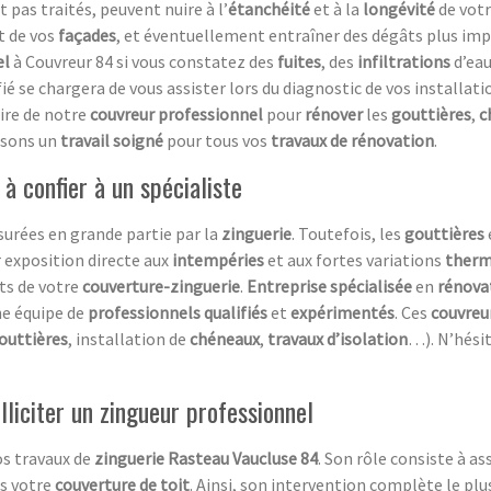
nt pas traités, peuvent nuire à l’
étanchéité
et à la
longévité
de vot
t de vos
façades
, et éventuellement entraîner des dégâts plus im
el
à Couvreur 84 si vous constatez des
fuites
, des
infiltrations
d’eau
fié se chargera de vous assister lors du diagnostic de vos installat
ire de notre
couvreur professionnel
pour
rénover
les
gouttières
,
c
ssons un
travail soigné
pour tous vos
travaux de rénovation
.
 à confier à un spécialiste
urées en grande partie par la
zinguerie
. Toutefois, les
gouttières
 exposition directe aux
intempéries
et aux fortes variations
therm
nts de votre
couverture-zinguerie
.
Entreprise spécialisée
en
rénovat
ne équipe de
professionnels qualifiés
et
expérimentés
. Ces
couvreu
outtières
, installation de
chéneaux
,
travaux d’isolation
…). N’hésit
olliciter un zingueur professionnel
os travaux de
zinguerie Rasteau Vaucluse 84
. Son rôle consiste à a
s votre
couverture de toit
. Ainsi, son intervention complète le plu