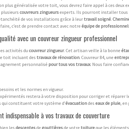
on plus généralisée votre toit, vous devrez faire appel à ces deux e
 plusieurs
couvreurs zingueurs
experts. Ils pourront installer tou
étanchéité de vos installations grâce à leur
travail soigné
.
Chemin
 faire, c’est de prendre contact avec notre
équipe de professionnel
 qualité avec un couvreur zingueur professionnel
es activités du
couvreur zingueur
. Cet artisan veille à la bonne
éta
e toit incluant des
travaux de rénovation
. Couvreur 84, une
entrepr
mpagnement personnalisé
pour tous vos travaux
. Nous faire confianc
besoins et les normes en vigueur.
xpérimentés restera à votre disposition pour corriger et réparer l
ts qui constituent votre système d’
évacuation
des
eaux de pluie
, en
t indispensable à vos travaux de couverture
bien les
descentes
de
gouttières
de votre
toiture
que les éléments 