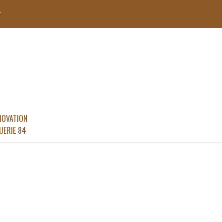
r
NOVATION
UERIE 84