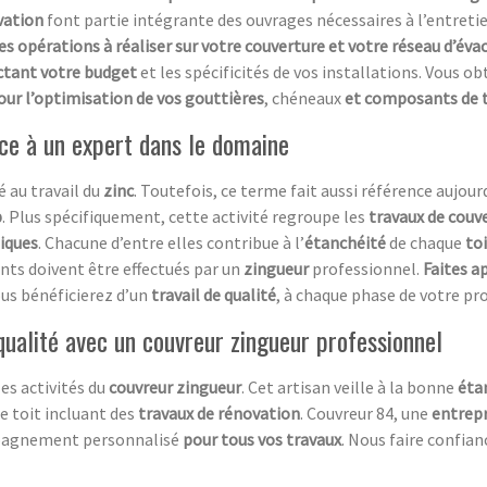
vation
font partie intégrante des ouvrages nécessaires à l’entretie
s opérations à réaliser sur votre couverture et votre réseau d’éva
tant votre budget
et les spécificités de vos installations. Vous o
our l’optimisation de vos gouttières
, chéneaux
et composants de t
nce à un expert dans le domaine
 au travail du
zinc
. Toutefois, ce terme fait aussi référence aujou
b
. Plus spécifiquement, cette activité regroupe les
travaux de couv
iques
. Chacune d’entre elles contribue à l’
étanchéité
de chaque
to
nts doivent être effectués par un
zingueur
professionnel.
Faites a
ous bénéficierez d’un
travail de qualité
, à chaque phase de votre pro
 qualité avec un couvreur zingueur professionnel
es activités du
couvreur zingueur
. Cet artisan veille à la bonne
éta
e toit incluant des
travaux de rénovation
. Couvreur 84, une
entrepr
mpagnement personnalisé
pour tous vos travaux
. Nous faire confianc