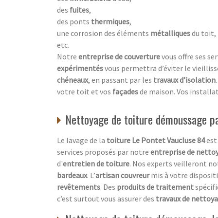
des
fuites
,
des ponts
thermiques
,
une corrosion des éléments
métalliques
du toit,
etc.
Notre
entreprise de couverture
vous offre ses ser
expérimentés
vous permettra d’éviter le vieilli
chéneaux
, en passant par les
travaux d’isolation
votre toit et vos
façades
de maison. Vos installa
Nettoyage de toiture démoussage par
Le lavage de la
toiture Le Pontet Vaucluse 84
est
services proposés par notre
entreprise de netto
d'
entretien de toiture
. Nos experts veilleront 
bardeaux
. L’
artisan couvreur
mis à votre disposit
revêtements
. Des
produits de traitement
spécifi
c’est surtout vous assurer des
travaux de nettoy