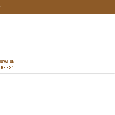
r
NOVATION
UERIE 84