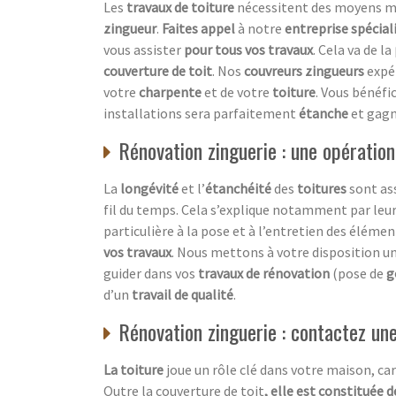
Les
travaux de toiture
nécessitent des moyens mat
zingueur
.
Faites appel
à notre
entreprise spécial
vous assister
pour tous vos travaux
. Cela va de la
couverture de toit
. Nos
couvreurs zingueurs
expé
votre
charpente
et de votre
toiture
. Vous bénéfi
installations sera parfaitement
étanche
et gag
Rénovation zinguerie : une opération
La
longévité
et l’
étanchéité
des
toitures
sont ass
fil du temps. Cela s’explique notamment par leur
particulière à la pose et à l’entretien des éléme
vos travaux
. Nous mettons à votre disposition u
guider dans vos
travaux de rénovation
(pose de
g
d’un
travail de qualité
.
Rénovation zinguerie : contactez un
La toiture
joue un rôle clé dans votre maison, c
Outre la couverture de toit
, elle est constituée