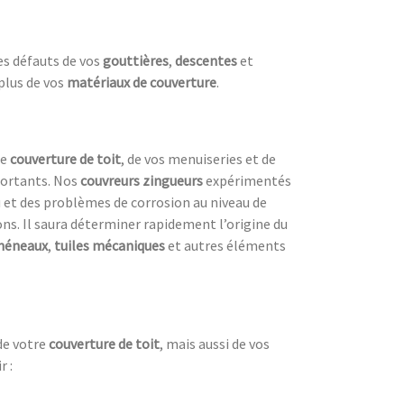
es défauts de vos
gouttières
,
descentes
et
 plus de vos
matériaux de couverture
.
re
couverture de toit
, de vos menuiseries et de
portants. Nos
couvreurs zingueurs
expérimentés
 et des problèmes de corrosion au niveau de
ions. Il saura déterminer rapidement l’origine du
héneaux
,
tuiles mécaniques
et autres éléments
 de votre
couverture de toit
, mais aussi de vos
r :