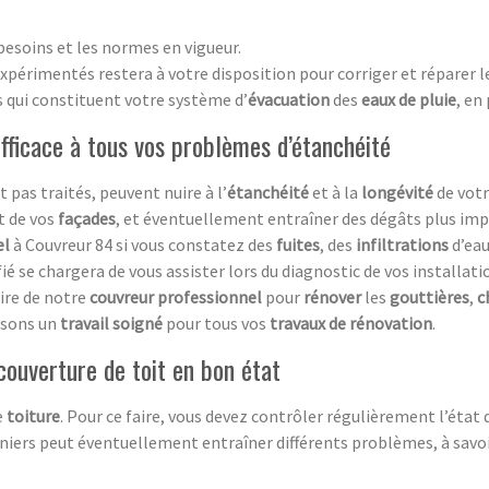
besoins et les normes en vigueur.
xpérimentés restera à votre disposition pour corriger et réparer l
ts qui constituent votre système d’
évacuation
des
eaux de pluie
, en
efficace à tous vos problèmes d’étanchéité
nt pas traités, peuvent nuire à l’
étanchéité
et à la
longévité
de vot
t de vos
façades
, et éventuellement entraîner des dégâts plus im
el
à Couvreur 84 si vous constatez des
fuites
, des
infiltrations
d’eau
fié se chargera de vous assister lors du diagnostic de vos installat
ire de notre
couvreur professionnel
pour
rénover
les
gouttières
,
c
ssons un
travail soigné
pour tous vos
travaux de rénovation
.
couverture de toit en bon état
e
toiture
. Pour ce faire, vous devez contrôler régulièrement l’état
rniers peut éventuellement entraîner différents problèmes, à savoi