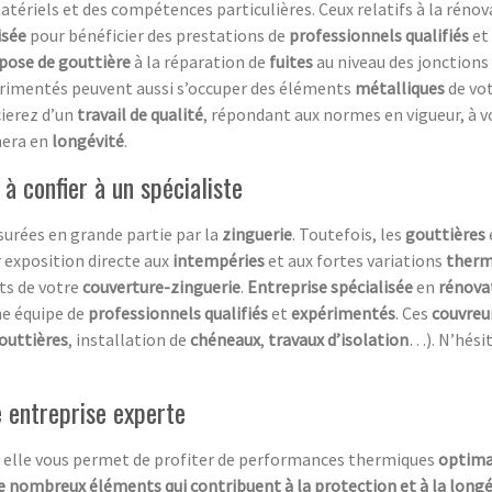
ériels et des compétences particulières. Ceux relatifs à la rénov
isée
pour bénéficier des prestations de
professionnels qualifiés
et
pose de gouttière
à la réparation de
fuites
au niveau des jonctions 
rimentés peuvent aussi s’occuper des éléments
métalliques
de vot
cierez d’un
travail de qualité
, répondant aux normes en vigueur, à v
nera en
longévité
.
 à confier à un spécialiste
urées en grande partie par la
zinguerie
. Toutefois, les
gouttières
 exposition directe aux
intempéries
et aux fortes variations
therm
nts de votre
couverture-zinguerie
.
Entreprise spécialisée
en
rénovat
ne équipe de
professionnels qualifiés
et
expérimentés
. Ces
couvreu
outtières
, installation de
chéneaux
,
travaux d’isolation
…). N’hésit
e entreprise experte
ar elle vous permet de profiter de performances thermiques
optimal
 de nombreux éléments qui contribuent à la protection et à la longé