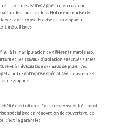
n des toitures
. Faites appel
à nos couvreurs
cuation
des eaux de pluie
. Notre entreprise de
btiendrez des conseils avisés d’un zingueur
oit métalliques
.
rd’hui à la manipulation de
différents matériaux
,
erture
et les
travaux d’isolation
effectués sur les
iture
et à l’
évacuation
des
eaux de pluie
. C’est
ppel
à notre
entreprise spécialisée
, Couvreur 84
jet de zinguerie.
nchéité
des
toitures
. Cette responsabilité a ainsi
ise spécialisée
en
rénovation de couverture
, de
e, c’est la garantie :