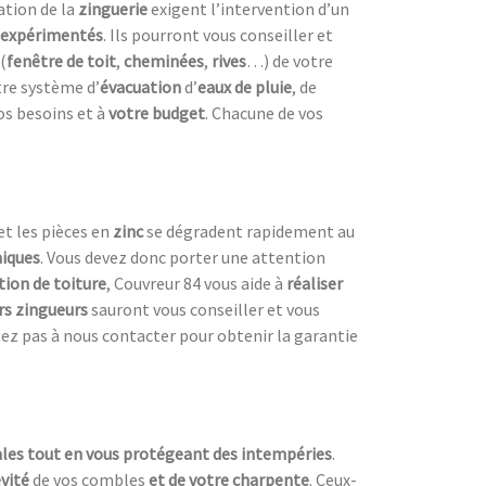
ation de la
zinguerie
exigent l’intervention d’un
expérimentés
. Ils pourront vous conseiller et
(
fenêtre de toit
,
cheminées
,
rives
…) de votre
re système d’
évacuation
d’
eaux de pluie
, de
os besoins et à
votre budget
. Chacune de vos
et les pièces en
zinc
se dégradent rapidement au
iques
. Vous devez donc porter une attention
ion de toiture
, Couvreur 84 vous aide à
réaliser
rs zingueurs
sauront vous conseiller et vous
ez pas à nous contacter pour obtenir la garantie
es tout en vous protégeant des intempéries
.
vité
de vos combles
et de votre charpente
. Ceux-