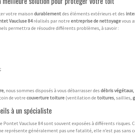
 meilleure solution pour protéger votre toit
ger votre maison
durablement
des éléments extérieurs et des
inte
ntet Vaucluse 84
réalisés par notre
entreprise de nettoyage
vous a
els permettra de résoudre différents problèmes, à savoir :
;
re
, nous sommes disposés à vous débarrasser des
débris végétaux
,
coin de votre
couverture toiture
(ventilation de
toitures
, saillies,
g
eils à un spécialiste
e Pontet Vaucluse 84 sont souvent exposées à différents risques. 
e représente généralement pas une fatalité, elle n’est pas sans c