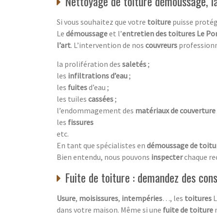
Nettoyage de toiture démoussage, la
Si vous souhaitez que votre
toiture
puisse proté
Le
démoussage
et l’
entretien des toitures Le Po
l’art
. L’intervention de nos
couvreurs
professionn
la prolifération des
saletés
;
les
infiltrations d’eau
;
les
fuites
d’eau ;
les tuiles
cassées
;
l’endommagement des
matériaux de couverture
les
fissures
etc.
En tant que spécialistes en
démoussage de toitu
Bien entendu, nous pouvons
inspecter
chaque re
Fuite de toiture : demandez des cons
Usure
,
moisissures
,
intempéries
…, les
toitures
L
dans votre maison. Même si une
fuite de toiture
n