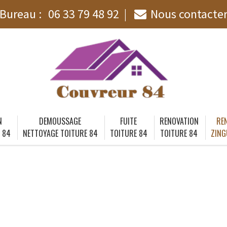
Bureau :
06 33 79 48 92
Nous contacte
N
DEMOUSSAGE
FUITE
RENOVATION
RE
 84
NETTOYAGE TOITURE 84
TOITURE 84
TOITURE 84
ZING