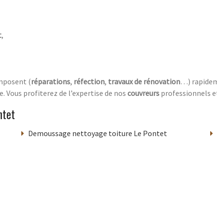
t
,
imposent (
réparations
,
réfection
,
travaux de rénovation
…) rapidem
. Vous profiterez de l’expertise de nos
couvreurs
professionnels e
ntet
Demoussage nettoyage toiture Le Pontet