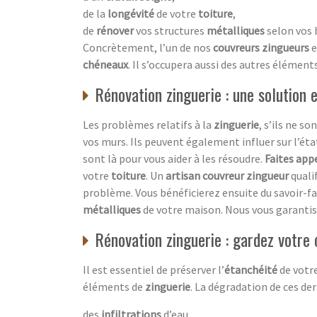
de la
longévité
de votre
toiture
,
de
rénover
vos structures
métalliques
selon vos 
Concrètement, l’un de nos
couvreurs zingueurs
e
chéneaux
. Il s’occupera aussi des autres élémen
Rénovation zinguerie : une solution 
Les problèmes relatifs à la
zinguerie
, s’ils ne so
vos murs. Ils peuvent également influer sur l’éta
sont là pour vous aider à les résoudre.
Faites app
votre
toiture
. Un
artisan couvreur zingueur
quali
problème. Vous bénéficierez ensuite du savoir-fa
métalliques
de votre maison. Nous vous garanti
Rénovation zinguerie : gardez votre 
Il est essentiel de préserver l’
étanchéité
de votr
éléments de
zinguerie
. La dégradation de ces de
des
infiltrations
d’eau,