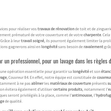
vices pour réaliser vos
travaux de rénovation
de toit et de zingueri
ssement prématuré de votre couverture et de votre
charpente
. Cela
. Grâce à leur
travail soigné
, ils pourront également limiter la prol
tions gagnerons ainsi en
longévité
sans besoin de
ravalement
grâ
 un professionnel, pour un lavage dans les règles d
 une opération essentielle pour garantir sa
longévité
et son
étanc
yage
, Couvreur 84. En effet, notre équipe est constituée de
couvreu
notamment à ne pas
abîmer
les
matériaux de couverture
présents
su
ion évitera également d’utiliser
certains produits
, notamment l’
e
ques seront privilégiés à la place, comme l’
antimousse
, l’
hydrofu
age
de qualité.