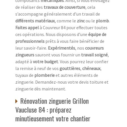
composants
métalliques
. Ainsi, si vous envisagez
de réaliser des
travaux de couverture
, cela
s’accompagne généralement d’un travail de
différents matériaux
, comme le
zinc
ou le
plomb
.
Faites appel
à Couvreur 84 pour effectuer toutes
ces opérations. Nous disposons d’une
équipe de
professionnels
prêts à vous faire bénéficier de
leur savoir-faire.
Expérimentés
, nos
couvreurs
zingueurs
sauront vous fournir un
travail soigné
,
adapté à
votre budget
. Vous pourrez leur confier
la remise à neuf de vos
gouttières
,
chéneaux
,
tuyaux de
plomberie
et autres éléments de
zinguerie. Demandez-nous votre devis toiture et
zinguerie dès maintenant.
Rénovation zinguerie Grillon
Vaucluse 84 : préparez
minutieusement votre chantier