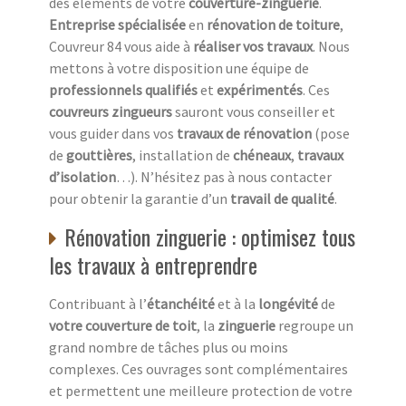
des éléments de votre
couverture-zinguerie
.
Entreprise spécialisée
en
rénovation de toiture
,
Couvreur 84 vous aide à
réaliser vos travaux
. Nous
mettons à votre disposition une équipe de
professionnels qualifiés
et
expérimentés
. Ces
couvreurs zingueurs
sauront vous conseiller et
vous guider dans vos
travaux de rénovation
(pose
de
gouttières
, installation de
chéneaux
,
travaux
d’isolation
…). N’hésitez pas à nous contacter
pour obtenir la garantie d’un
travail de qualité
.
Rénovation zinguerie : optimisez tous
les travaux à entreprendre
Contribuant à l’
étanchéité
et à la
longévité
de
votre couverture de toit
, la
zinguerie
regroupe un
grand nombre de tâches plus ou moins
complexes. Ces ouvrages sont complémentaires
et permettent une meilleure protection de votre