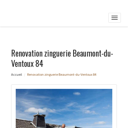
Toggle
naviga
Renovation zinguerie Beaumont-du-
Ventoux 84
Accueil
Renovation zinguerie Beaumont-du-Ventoux 84