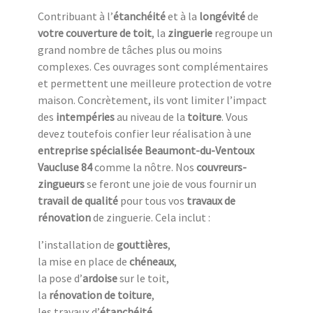
Contribuant à l’
étanchéité
et à la
longévité
de
votre couverture de toit
, la
zinguerie
regroupe un
grand nombre de tâches plus ou moins
complexes. Ces ouvrages sont complémentaires
et permettent une meilleure protection de votre
maison. Concrètement, ils vont limiter l’impact
des
intempéries
au niveau de la
toiture
. Vous
devez toutefois confier leur réalisation à une
entreprise spécialisée Beaumont-du-Ventoux
Vaucluse 84
comme la nôtre. Nos
couvreurs-
zingueurs
se feront une joie de vous fournir un
travail de qualité
pour tous vos
travaux de
rénovation
de zinguerie. Cela inclut :
l’installation de
gouttières
,
la mise en place de
chéneaux
,
la pose d’
ardoise
sur le toit,
la
rénovation de toiture
,
les travaux d’
étanchéité
,