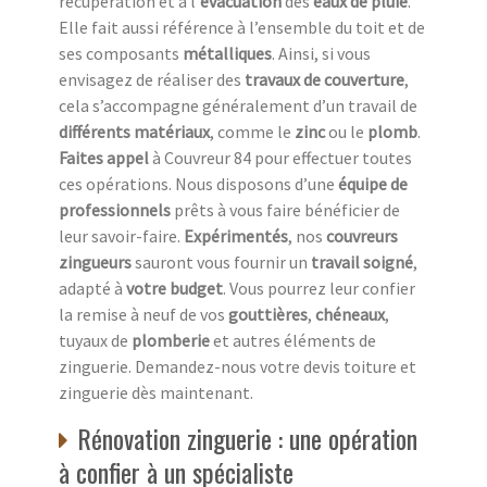
récupération et à l’
évacuation
des
eaux de pluie
.
Elle fait aussi référence à l’ensemble du toit et de
ses composants
métalliques
. Ainsi, si vous
envisagez de réaliser des
travaux de couverture
,
cela s’accompagne généralement d’un travail de
différents matériaux
, comme le
zinc
ou le
plomb
.
Faites appel
à Couvreur 84 pour effectuer toutes
ces opérations. Nous disposons d’une
équipe de
professionnels
prêts à vous faire bénéficier de
leur savoir-faire.
Expérimentés
, nos
couvreurs
zingueurs
sauront vous fournir un
travail soigné
,
adapté à
votre budget
. Vous pourrez leur confier
la remise à neuf de vos
gouttières
,
chéneaux
,
tuyaux de
plomberie
et autres éléments de
zinguerie. Demandez-nous votre devis toiture et
zinguerie dès maintenant.
Rénovation zinguerie : une opération
à confier à un spécialiste