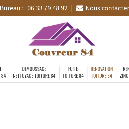
Bureau :
06 33 79 48 92
Nous contacte
N
DEMOUSSAGE
FUITE
RENOVATION
RE
 84
NETTOYAGE TOITURE 84
TOITURE 84
TOITURE 84
ZING