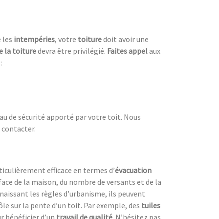
e les
intempéries
, votre
toiture
doit avoir une
e la toiture
devra être privilégié.
Faites appel
aux
:
eau de sécurité apporté par votre toit. Nous
 contacter.
rticulièrement efficace en termes d’
évacuation
rface de la maison, du nombre de versants et de la
naissant les règles d’urbanisme, ils peuvent
ôle sur la pente d’un toit. Par exemple, des
tuiles
r bénéficier d’un
travail de qualité
. N’hésitez pas