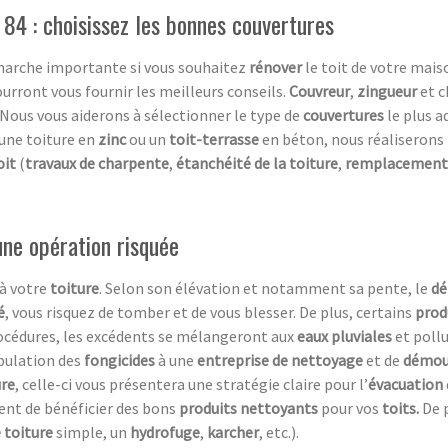
 84 : choisissez les bonnes couvertures
arche importante si vous souhaitez
rénover
le toit de votre maiso
ourront vous fournir les meilleurs conseils.
Couvreur
,
zingueur
et c
 Nous vous aiderons à sélectionner le type de
couvertures
le plus a
 une toiture en
zinc
ou un
toit-terrasse
en béton, nous réaliserons
oit
(
travaux de charpente
,
étanchéité de la toiture
,
remplacement 
ne opération risquée
 à votre
toiture
. Selon son élévation et notamment sa pente, le
d
é
, vous risquez de tomber et de vous blesser. De plus, certains
prod
rocédures, les excédents se mélangeront aux
eaux pluviales
et pollu
pulation des
fongicides
à une
entreprise de nettoyage
et de
démous
ure
, celle-ci vous présentera une stratégie claire pour l’
évacuation
nt de bénéficier des bons
produits nettoyants
pour vos
toits.
De p
 toiture
simple, un
hydrofuge
,
karcher
, etc.).