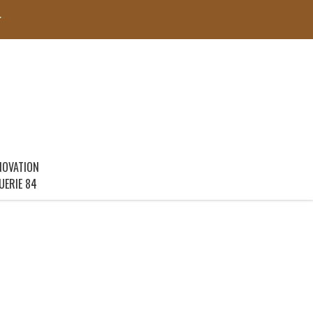
r
NOVATION
UERIE 84