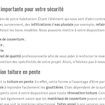
 importante pour votre sécurité
in de votre habitation. Étant l’élément qui vous sert d’abri contr
mes surviennent, des
infiltrations
d’
eau pluviale
par exemple,
refair
choisir les bons modèles. Nous pouvons mettre à votre disposition 
x de couverture
;
te
;
rie
.
ail de qualité
professionnelle afin de vous aider à renforcer le niv
nction des spécificités de votre projet. Alors, n’hésitez pas à nous
ion toiture en pente
st la
toiture en pente
. En effet, cette forme a l’avantage d’être pa
ale
à rejoindre facilement les
gouttières
. Elles dépendent de la su
xperts sont à votre disposition pour toute
rénovation toiture
. Con
l faut également savoir que les
matériaux de couverture
jouent un r
el que soit le matériau sélectionné,
faites appel
à nos services pou