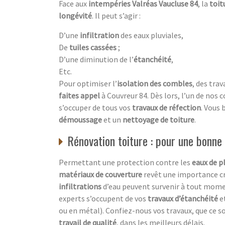
Face aux
intempéries Valréas Vaucluse 84
, la
toit
longévité
. Il peut s’agir :
D’une
infiltration
des eaux pluviales,
De
tuiles cassées
;
D’une diminution de l’
étanchéité
,
Etc.
Pour optimiser l’
isolation des combles
, des tra
faites appel
à Couvreur 84. Dès lors, l’un de nos 
s’occuper de tous vos
travaux de réfection
. Vous 
démoussage
et un
nettoyage de toiture
.
Rénovation toiture : pour une bonne
Permettant une protection contre les
eaux de p
matériaux de couverture
revêt une importance cr
infiltrations
d’eau peuvent survenir à tout mome
experts s’occupent de vos
travaux d’étanchéité
e
ou en métal). Confiez-nous vos travaux, que ce s
travail de qualité
, dans les meilleurs délais.