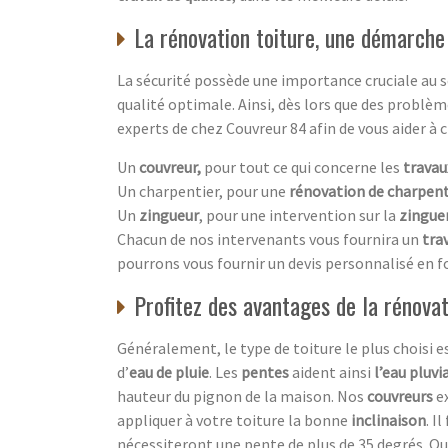
La rénovation toiture, une démarche
La sécurité possède une importance cruciale au se
qualité optimale. Ainsi, dès lors que des problè
experts de chez Couvreur 84 afin de vous aider à 
Un
couvreur,
pour tout ce qui concerne les
travau
Un charpentier, pour une
rénovation de charpen
Un
zingueur
, pour une intervention sur la
zingue
Chacun de nos intervenants vous fournira un
trav
pourrons vous fournir un devis personnalisé en fo
Profitez des avantages de la rénovat
Généralement, le type de toiture le plus choisi e
d’
eau de pluie
. Les
pentes
aident ainsi
l’eau pluvi
hauteur du pignon de la maison. Nos
couvreurs
e
appliquer à votre toiture la bonne
inclinaison
. I
nécessiteront une pente de plus de 35 degrés. Qu