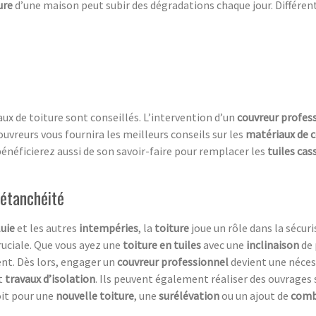
ure
d’une maison peut subir des dégradations chaque jour. Différen
vaux de toiture sont conseillés. L’intervention d’un
couvreur profes
couvreurs vous fournira les meilleurs conseils sur les
matériaux de 
bénéficierez aussi de son savoir-faire pour remplacer les
tuiles cas
 étanchéité
luie
et les autres
intempéries
, la
toiture
joue un rôle dans la sécuri
uciale. Que vous ayez une
toiture en tuiles
avec une
inclinaison
de 
nt. Dès lors, engager un
couvreur professionnel
devient une nécess
t
travaux d’isolation
. Ils peuvent également réaliser des ouvrages 
oit pour une
nouvelle toiture
, une
surélévation
ou un ajout de
comb