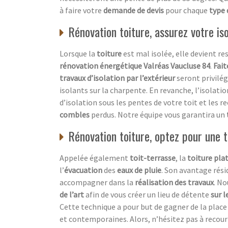
à faire votre
demande de devis
pour chaque
type 
Rénovation toiture, assurez votre is
Lorsque la
toiture
est mal isolée, elle devient r
rénovation énergétique Valréas Vaucluse 84
.
Fait
travaux d’isolation par l’extérieur
seront privilég
isolants sur la charpente. En revanche, l’isolati
d’isolation sous les pentes de votre toit et les re
combles
perdus. Notre équipe vous garantira un
Rénovation toiture, optez pour une t
Appelée également
toit-terrasse
, la
toiture pla
l’
évacuation
des
eaux de pluie
. Son avantage rési
accompagner dans la
réalisation des travaux
. N
de l’art
afin de vous créer un lieu de détente
sur l
Cette technique a pour but de gagner de la place 
et contemporaines. Alors, n’hésitez pas à recouri