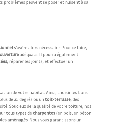
ts problèmes peuvent se poser et nuisent à sa
sionnel
s’avère alors nécessaire. Pour ce faire,
couverture
adéquats. Il pourra également
sées
, réparer les joints, et effectuer un
sation de votre habitat. Ainsi, choisir les bons
plus de 35 degrés ou un
toit-terrasse
, des
ité. Soucieux de la qualité de votre toiture, nos
sur tous types de
charpentes
(en bois, en béton
les aménagés
. Nous vous garantissons un