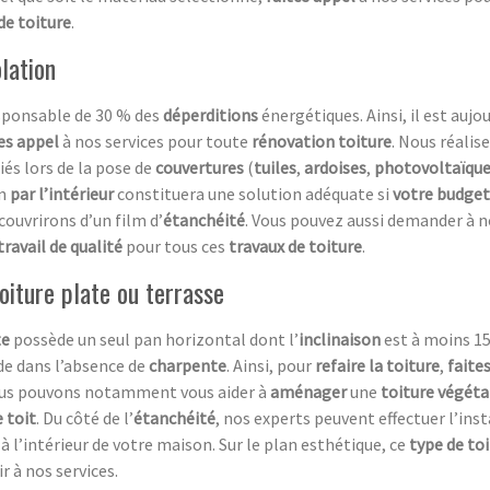
de toiture
.
olation
esponsable de 30 % des
déperditions
énergétiques. Ainsi, il est aujo
es appel
à nos services pour toute
rénovation toiture
. Nous réalis
iés lors de la pose de
couvertures
(
tuiles
,
ardoises
,
photovoltaïqu
on
par l’intérieur
constituera une solution adéquate si
votre budget
couvrirons d’un film d’
étanchéité
. Vous pouvez aussi demander à n
travail de qualité
pour tous ces
travaux de toiture
.
oiture plate ou terrasse
te
possède un seul pan horizontal dont l’
inclinaison
est à moins 15
de dans l’absence de
charpente
. Ainsi, pour
refaire la toiture
,
faite
ous pouvons notamment vous aider à
aménager
une
toiture végéta
e toit
. Du côté de l’
étanchéité
, nos experts peuvent effectuer l’ins
à l’intérieur de votre maison. Sur le plan esthétique, ce
type de to
r à nos services.