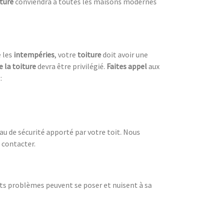
iture
conviendra à toutes les maisons modernes
e les
intempéries
, votre
toiture
doit avoir une
e la toiture
devra être privilégié.
Faites appel
aux
:
eau de sécurité apporté par votre toit. Nous
 contacter.
nts problèmes peuvent se poser et nuisent à sa