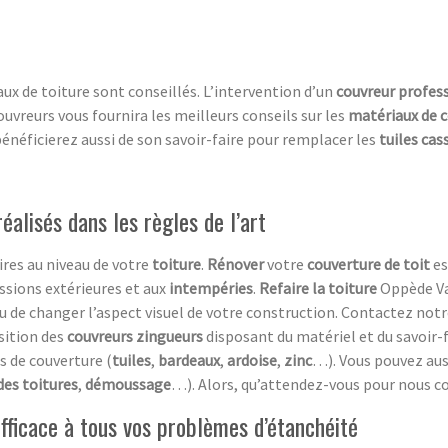
vaux de toiture sont conseillés. L’intervention d’un
couvreur profes
couvreurs vous fournira les meilleurs conseils sur les
matériaux de 
bénéficierez aussi de son savoir-faire pour remplacer les
tuiles cas
éalisés dans les règles de l’art
ires au niveau de votre
toiture
.
Rénover
votre
couverture de toit
es
sions extérieures et aux
intempéries
.
Refaire la toiture
Oppède Vau
ou de changer l’aspect visuel de votre construction. Contactez not
sition des
couvreurs zingueurs
disposant du matériel et du savoir-
es de couverture (
tuiles
,
bardeaux
,
ardoise
,
zinc
…). Vous pouvez auss
des toitures
,
démoussage
…). Alors, qu’attendez-vous pour nous c
efficace à tous vos problèmes d’étanchéité