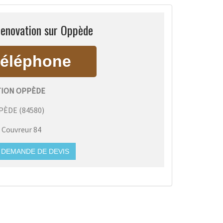
Renovation sur Oppède
ION OPPÈDE
PÈDE
(
84580
)
:
Couvreur 84
DEMANDE DE DEVIS