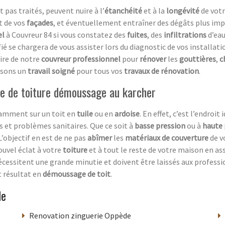
nt pas traités, peuvent nuire à l’
étanchéité
et à la
longévité
de vot
t de vos
façades
, et éventuellement entraîner des dégâts plus im
el
à Couvreur 84 si vous constatez des
fuites
, des
infiltrations
d’eau
fié se chargera de vous assister lors du diagnostic de vos installat
ire de notre
couvreur professionnel
pour
rénover
les
gouttières
,
c
ssons un
travail soigné
pour tous vos
travaux de rénovation
.
age de toiture démoussage au karcher
tamment sur un toit en
tuile
ou en
ardoise
. En effet, c’est l’endroit
 et problèmes sanitaires. Que ce soit à
basse pression
ou à
haute 
L’objectif en est de ne pas
abîmer
les
matériaux de couverture
de v
ouvel éclat à votre
toiture
et à tout le reste de votre maison en a
cessitent une grande minutie et doivent être laissés aux professio
t résultat en
démoussage de toit
.
de
Renovation zinguerie Oppède