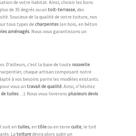
sation de votre habitat. Ainsi, choisir les bons
plus de 35 degrés ou un
toit-terrasse
, des
ité. Soucieux de la qualité de votre toiture, nos
sur tous types de
charpentes
(en bois, en béton
les aménagés
. Nous vous garantissons un
n. D’ailleurs, c’est la base de toute
nouvelle
harpentier, chaque artisan composant notre
dapté à vos besoins parmi les modèles existants.
 pour vous un
travail de qualité
. Ainsi, n’hésitez
de tuiles
…). Nous vous livrerons
plusieurs devis
l soit en
tuiles
, en
tôle
ou en terre
cuite
, le toit
arés. La
toiture
devra alors subir un