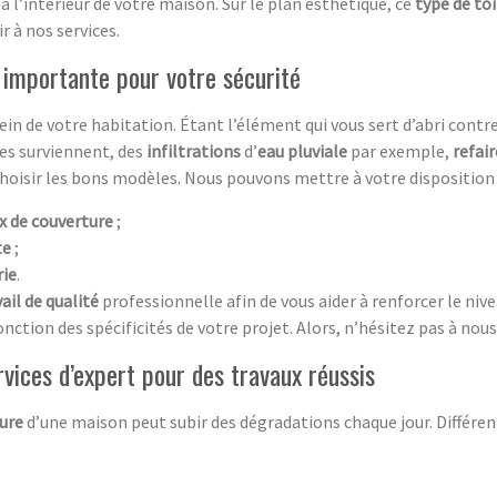
à l’intérieur de votre maison. Sur le plan esthétique, ce
type de to
r à nos services.
 importante pour votre sécurité
in de votre habitation. Étant l’élément qui vous sert d’abri contr
mes surviennent, des
infiltrations
d’
eau pluviale
par exemple,
refair
choisir les bons modèles. Nous pouvons mettre à votre disposition 
x de couverture
;
te
;
rie
.
ail de qualité
professionnelle afin de vous aider à renforcer le niv
nction des spécificités de votre projet. Alors, n’hésitez pas à nous
ervices d’expert pour des travaux réussis
ure
d’une maison peut subir des dégradations chaque jour. Différe