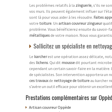
Les problèmes relatifs à la
zinguerie
, s’ils ne so
vos murs. Ils peuvent également influer sur l’éta
sont là pour vous aider à les résoudre.
Faites app
votre
toiture
. Un
artisan couvreur zingueur
quali
problème. Vous bénéficierez ensuite du savoir-fa
métalliques
de votre maison. Nous vous garanti
Sollicitez un spécialiste en nettoy
Le
karcher
est une opération assez délicate, no
des
lichens
. Qui dit
mousse
dit pourtant microbes
cependant un certain savoir-faire en la matière. 
de spécialistes. Son intervention apportera un n
ces travaux
de
nettoyage de toiture
au karcher né
s’avère un outil efficace pour obtenir un excellen
Prestations complémentaires sur Oppè
Artisan couvreur Oppède