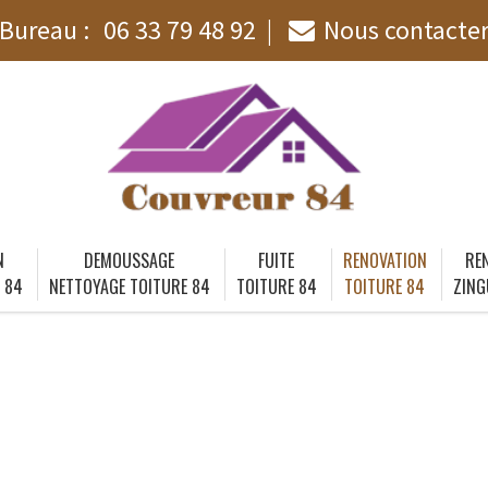
Bureau :
06 33 79 48 92
Nous contacte
N
DEMOUSSAGE
FUITE
RENOVATION
RE
 84
NETTOYAGE TOITURE 84
TOITURE 84
TOITURE 84
ZING