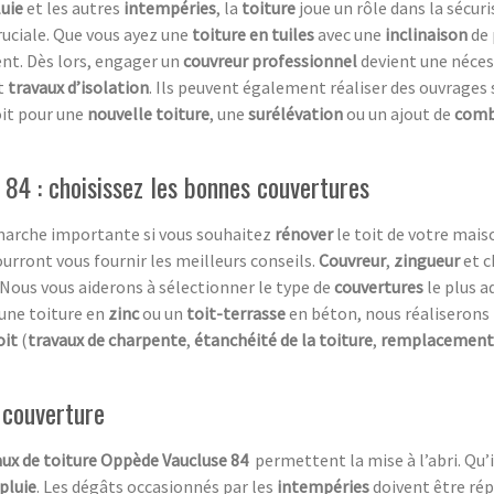
luie
et les autres
intempéries
, la
toiture
joue un rôle dans la sécuri
uciale. Que vous ayez une
toiture en tuiles
avec une
inclinaison
de 
nt. Dès lors, engager un
couvreur professionnel
devient une nécess
t
travaux d’isolation
. Ils peuvent également réaliser des ouvrages 
oit pour une
nouvelle toiture
, une
surélévation
ou un ajout de
comb
84 : choisissez les bonnes couvertures
arche importante si vous souhaitez
rénover
le toit de votre maiso
ourront vous fournir les meilleurs conseils.
Couvreur
,
zingueur
et c
 Nous vous aiderons à sélectionner le type de
couvertures
le plus a
 une toiture en
zinc
ou un
toit-terrasse
en béton, nous réaliserons
oit
(
travaux de charpente
,
étanchéité de la toiture
,
remplacement 
 couverture
ux de toiture
Oppède Vaucluse 84
permettent la mise à l’abri. Qu’i
pluie
. Les dégâts occasionnés par les
intempéries
doivent être rép