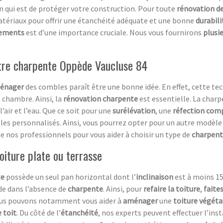
n qui est de protéger votre construction. Pour toute
rénovation de
atériaux pour offrir une étanchéité adéquate et une bonne
durabil
tements
est d’une importance cruciale. Nous vous fournirons
plusi
otre charpente Oppède Vaucluse 84
énager
des combles paraît être une bonne idée. En effet, cette t
e chambre. Ainsi, la
rénovation charpente
est essentielle. La charp
’air et l’eau. Que ce soit pour une
surélévation
, une
réfection com
les personnalisés. Ainsi, vous pourrez opter pour un autre modèl
de nos professionnels pour vous aider à choisir un type de
charpen
oiture plate ou terrasse
te
possède un seul pan horizontal dont l’
inclinaison
est à moins 15
de dans l’absence de
charpente
. Ainsi, pour
refaire la toiture
,
faite
ous pouvons notamment vous aider à
aménager
une
toiture végéta
e toit
. Du côté de l’
étanchéité
, nos experts peuvent effectuer l’ins