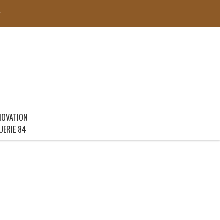
r
NOVATION
UERIE 84