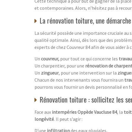
Cette technique a pour but de gagner de la place 
et contemporaines. Alors, n’hésitez pas à recouri
La rénovation toiture, une démarche
La sécurité possède une importance cruciale au se
qualité optimale. Ainsi, dès lors que des problè
experts de chez Couvreur 84 afin de vous aider à 
Un
couvreur,
pour tout ce qui concerne les
travau
Un charpentier, pour une
rénovation de charpen
Un
zingueur
, pour une intervention sur la
zingue
Chacun de nos intervenants vous fournira un
trav
pourrons vous fournir un devis personnalisé en fo
Rénovation toiture : sollicitez les s
Face aux
intempéries Oppède Vaucluse 84
, la
toit
longévité
. Il peut s’agir :
D’une
infiltration
des eaux pluviales,