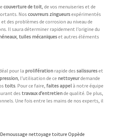
re
couverture de toit
, de vos menuiseries et de
portants. Nos
couvreurs zingueurs
expérimentés
 et des problèmes de corrosion au niveau de
ions. Il saura déterminer rapidement l’origine du
héneaux
,
tuiles mécaniques
et autres éléments
 idéal pour la
prolifération
rapide des
salissures
et
pression
, l’utilisation de ce
nettoyeur
demande
os
toits
. Pour ce faire,
faites appel
à notre équipe
ssurant des
travaux d’entretien
de qualité. De plus,
nnels. Une fois entre les mains de nos experts, il
Demoussage nettoyage toiture Oppède