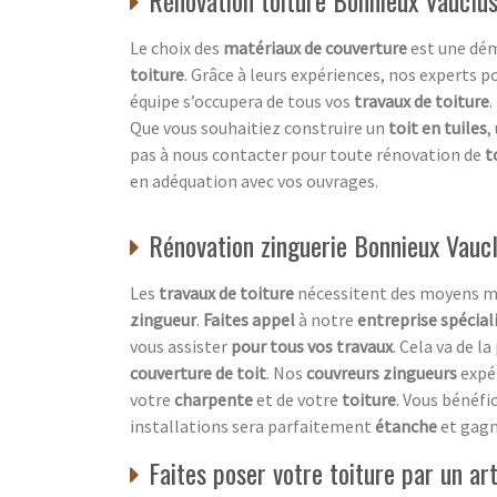
Le choix des
matériaux de couverture
est une dém
toiture
. Grâce à leurs expériences, nos experts p
équipe s’occupera de tous vos
travaux de toiture
.
Que vous souhaitiez construire un
toit en tuiles
,
pas à nous contacter pour toute rénovation de
t
en adéquation avec vos ouvrages.
Rénovation zinguerie Bonnieux Vauc
Les
travaux de toiture
nécessitent des moyens mat
zingueur
.
Faites appel
à notre
entreprise spécial
vous assister
pour tous vos travaux
. Cela va de la
couverture de toit
. Nos
couvreurs zingueurs
expé
votre
charpente
et de votre
toiture
. Vous bénéfi
installations sera parfaitement
étanche
et gag
Faites poser votre toiture par un ar