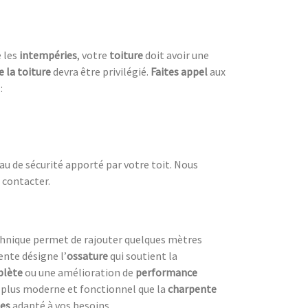
e les
intempéries
, votre
toiture
doit avoir une
e la toiture
devra être privilégié.
Faites appel
aux
:
eau de sécurité apporté par votre toit. Nous
 contacter.
echnique permet de rajouter quelques mètres
ente désigne l’
ossature
qui soutient la
plète
ou une amélioration de
performance
e plus moderne et fonctionnel que la
charpente
tes
adapté à vos besoins.