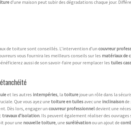
iture
d’une maison peut subir des dégradations chaque jour. Différ
vaux de toiture sont conseillés. L’intervention d’un
couvreur profes
couvreurs vous fournira les meilleurs conseils sur les
matériaux de 
bénéficierez aussi de son savoir-faire pour remplacer les
tuiles cas
 étanchéité
luie
et les autres
intempéries
, la
toiture
joue un rôle dans la sécuri
uciale. Que vous ayez une
toiture en tuiles
avec une
inclinaison
de 
nt. Dès lors, engager un
couvreur professionnel
devient une nécess
t
travaux d’isolation
. Ils peuvent également réaliser des ouvrages 
oit pour une
nouvelle toiture
, une
surélévation
ou un ajout de
comb