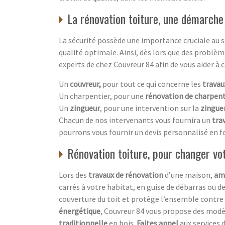
La rénovation toiture, une démarche
La sécurité possède une importance cruciale au se
qualité optimale. Ainsi, dès lors que des problè
experts de chez Couvreur 84 afin de vous aider à 
Un
couvreur,
pour tout ce qui concerne les
travau
Un charpentier, pour une
rénovation de charpen
Un
zingueur
, pour une intervention sur la
zingue
Chacun de nos intervenants vous fournira un
trav
pourrons vous fournir un devis personnalisé en fo
Rénovation toiture, pour changer v
Lors des
travaux de rénovation
d’une maison,
am
carrés à votre habitat, en guise de débarras ou d
couverture du toit et protège l’ensemble contre l
énergétique
, Couvreur 84 vous propose des modè
traditionnelle
en bois.
Faites appel
aux services 