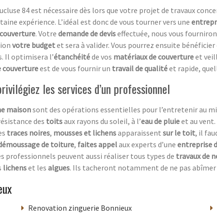
cluse 84 est nécessaire dès lors que votre projet de travaux conce
rtaine expérience. L’idéal est donc de vous tourner vers une
entrepr
 couverture
. Votre
demande de devis
effectuée, nous vous fourniron
tion
votre budget
et sera à valider. Vous pourrez ensuite bénéfici
. Il optimisera l’
étanchéité
de vos
matériaux de couverture
et veil
e couverture
est de vous fournir un
travail de qualité
et rapide, quel
ivilégiez les services d’un professionnel
ne maison
sont des opérations essentielles pour l’entretenir au mi
résistance des
toits
aux rayons du soleil, à l’
eau de pluie
et au vent.
des
traces noires
,
mousses et lichens
apparaissent
sur le toit
, il f
démoussage de toiture
,
faites appel
aux experts d’une
entreprise 
es professionnels peuvent aussi réaliser tous types de
travaux de 
s
lichens
et les
algues
. Ils tacheront notamment de ne pas abîmer
eux
Renovation zinguerie Bonnieux