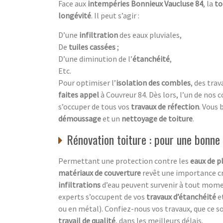
Face aux
intempéries Bonnieux Vaucluse 84
, la
to
longévité
. Il peut s’agir :
D’une
infiltration
des eaux pluviales,
De
tuiles cassées
;
D’une diminution de l’
étanchéité
,
Etc.
Pour optimiser l’
isolation des combles
, des tra
faites appel
à Couvreur 84. Dès lors, l’un de nos 
s’occuper de tous vos
travaux de réfection
. Vous 
démoussage
et un
nettoyage de toiture
.
Rénovation toiture : pour une bonne
Permettant une protection contre les
eaux de p
matériaux de couverture
revêt une importance cr
infiltrations
d’eau peuvent survenir à tout mome
experts s’occupent de vos
travaux d’étanchéité
e
ou en métal). Confiez-nous vos travaux, que ce s
travail de qualité
, dans les meilleurs délais.