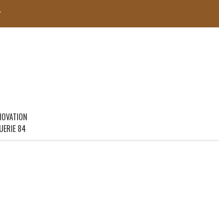
r
NOVATION
UERIE 84