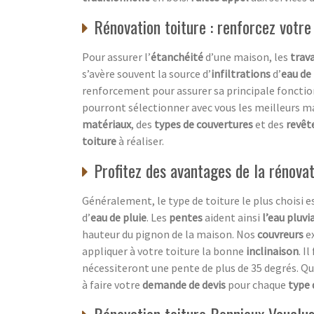
Rénovation toiture : renforcez votre
Pour assurer l’
étanchéité
d’une maison, les
trava
s’avère souvent la source d’
infiltrations
d’
eau de 
renforcement pour assurer sa principale fonctio
pourront sélectionner avec vous les meilleurs m
matériaux
, des
types de couvertures
et des
revê
toiture
à réaliser.
Profitez des avantages de la rénovat
Généralement, le type de toiture le plus choisi e
d’
eau de pluie
. Les
pentes
aident ainsi
l’eau pluvi
hauteur du pignon de la maison. Nos
couvreurs
e
appliquer à votre toiture la bonne
inclinaison
. I
nécessiteront une pente de plus de 35 degrés. Qu
à faire votre
demande de devis
pour chaque
type 
Rénovation toiture Bonnieux Vauclus