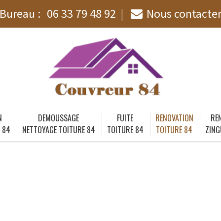
Bureau :
06 33 79 48 92
Nous contacte
N
DEMOUSSAGE
FUITE
RENOVATION
RE
 84
NETTOYAGE TOITURE 84
TOITURE 84
TOITURE 84
ZING