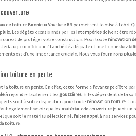
 couverture
ux de toiture
Bonnieux Vaucluse 84
permettent la mise à l’abri. Qu
pluie
. Les dégâts occasionnés par les
intempéries
doivent être rép
n qui est de protéger votre construction. Pour toute
rénovation de
atériaux pour offrir une étanchéité adéquate et une bonne
durabil
tements
est d’une importance cruciale. Nous vous fournirons
plusi
ion toiture en pente
st la
toiture en pente
. En effet, cette forme a l’avantage d’être pa
ale
à rejoindre facilement les
gouttières
. Elles dépendent de la su
xperts sont à votre disposition pour toute
rénovation toiture
. Con
l faut également savoir que les
matériaux de couverture
jouent un r
el que soit le matériau sélectionné,
faites appel
à nos services pou
de toiture
.
e 84 : choisissez les bonnes couvertures