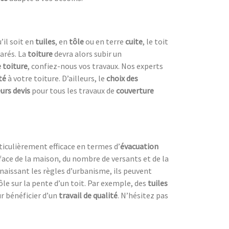
’il soit en
tuiles
, en
tôle
ou en terre
cuite
, le toit
arés. La
toiture
devra alors subir un
 toiture
, confiez-nous vos travaux. Nos experts
ité
à votre toiture. D’ailleurs, le
choix des
eurs devis
pour tous les travaux de
couverture
rticulièrement efficace en termes d’
évacuation
rface de la maison, du nombre de versants et de la
naissant les règles d’urbanisme, ils peuvent
ôle sur la pente d’un toit. Par exemple, des
tuiles
r bénéficier d’un
travail de qualité
. N’hésitez pas