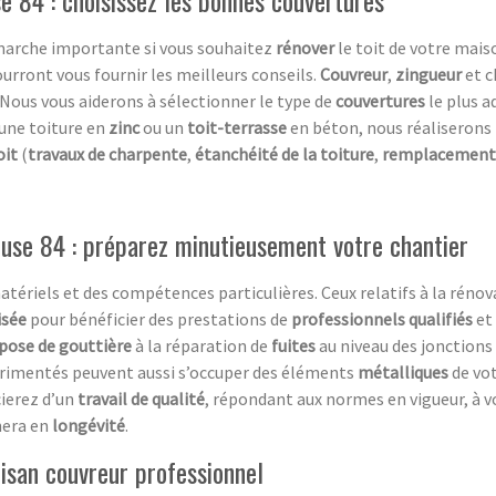
arche importante si vous souhaitez
rénover
le toit de votre maiso
ourront vous fournir les meilleurs conseils.
Couvreur
,
zingueur
et c
 Nous vous aiderons à sélectionner le type de
couvertures
le plus a
 une toiture en
zinc
ou un
toit-terrasse
en béton, nous réaliserons
oit
(
travaux de charpente
,
étanchéité de la toiture
,
remplacement 
luse 84 : préparez minutieusement votre chantier
ériels et des compétences particulières. Ceux relatifs à la rénov
isée
pour bénéficier des prestations de
professionnels qualifiés
et
pose de gouttière
à la réparation de
fuites
au niveau des jonctions 
rimentés peuvent aussi s’occuper des éléments
métalliques
de vot
cierez d’un
travail de qualité
, répondant aux normes en vigueur, à v
nera en
longévité
.
tisan couvreur professionnel