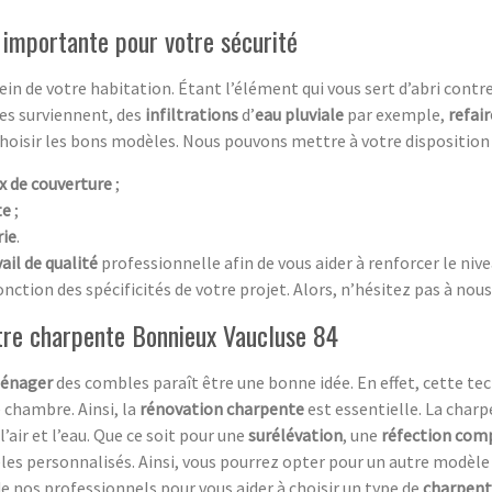
 importante pour votre sécurité
in de votre habitation. Étant l’élément qui vous sert d’abri contr
mes surviennent, des
infiltrations
d’
eau pluviale
par exemple,
refair
choisir les bons modèles. Nous pouvons mettre à votre disposition 
x de couverture
;
te
;
rie
.
ail de qualité
professionnelle afin de vous aider à renforcer le niv
nction des spécificités de votre projet. Alors, n’hésitez pas à nous
otre charpente Bonnieux Vaucluse 84
énager
des combles paraît être une bonne idée. En effet, cette t
e chambre. Ainsi, la
rénovation charpente
est essentielle. La charp
’air et l’eau. Que ce soit pour une
surélévation
, une
réfection com
les personnalisés. Ainsi, vous pourrez opter pour un autre modèl
de nos professionnels pour vous aider à choisir un type de
charpen