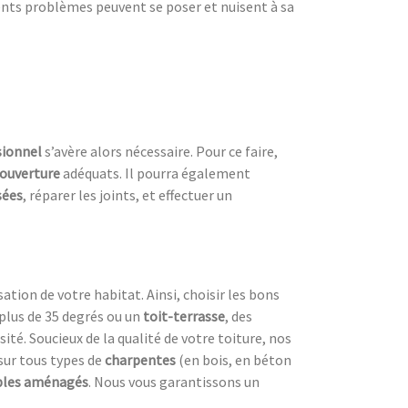
ents problèmes peuvent se poser et nuisent à sa
sionnel
s’avère alors nécessaire. Pour ce faire,
couverture
adéquats. Il pourra également
sées
, réparer les joints, et effectuer un
sation de votre habitat. Ainsi, choisir les bons
plus de 35 degrés ou un
toit-terrasse
, des
ité. Soucieux de la qualité de votre toiture, nos
sur tous types de
charpentes
(en bois, en béton
les aménagés
. Nous vous garantissons un