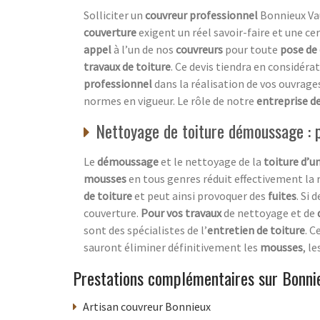
Solliciter un
couvreur professionnel
Bonnieux Vau
couverture
exigent un réel savoir-faire et une ce
appel
à l’un de nos
couvreurs
pour toute
pose de
travaux de toiture
. Ce devis tiendra en considéra
professionnel
dans la réalisation de vos ouvrages
normes en vigueur. Le rôle de notre
entreprise d
Nettoyage de toiture démoussage : pr
Le
démoussage
et le nettoyage de la
toiture d’u
mousses
en tous genres réduit effectivement la 
de toiture
et peut ainsi provoquer des
fuites
. Si 
couverture.
Pour vos travaux
de nettoyage et de
sont des spécialistes de l’
entretien de toiture
. C
sauront éliminer définitivement les
mousses
, le
Prestations complémentaires sur Bonni
Artisan couvreur Bonnieux