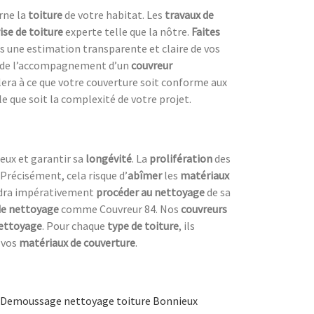
rne la
toiture
de votre habitat. Les
travaux de
ise de toiture
experte telle que la nôtre.
Faites
s une estimation transparente et claire de vos
er de l’accompagnement d’un
couvreur
lera à ce que votre couverture soit conforme aux
le que soit la complexité de votre projet.
eux et garantir sa
longévité
. La
prolifération
des
 Précisément, cela risque d’
abîmer
les
matériaux
audra impérativement
procéder au nettoyage
de sa
de nettoyage
comme Couvreur 84. Nos
couvreurs
nettoyage
. Pour chaque
type de toiture
, ils
 vos
matériaux de couverture
.
Demoussage nettoyage toiture Bonnieux