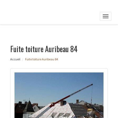
Toggle
naviga
Fuite toiture Auribeau 84
Accueil
Fuite toiture Auribeau 84