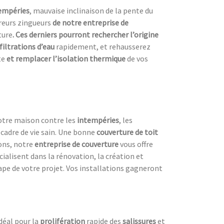
tempéries
, mauvaise inclinaison de la pente du
reurs zingueurs
de notre entreprise de
ture
. Ces derniers pourront rechercher l’origine
filtrations d’eau
rapidement, et rehausserez
te
et remplacer l’isolation thermique
de vos
votre maison contre les
intempéries
, les
n cadre de vie sain. Une bonne
couverture de toit
sons, notre
entreprise de couverture
vous offre
écialisent dans la rénovation, la création et
ape de votre projet. Vos installations gagneront
 idéal pour la
prolifération
rapide des
salissures
et