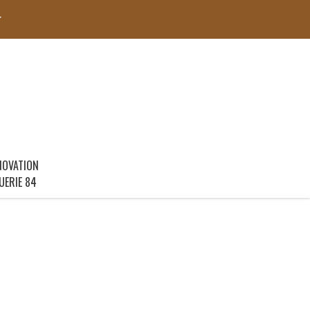
r
NOVATION
UERIE 84