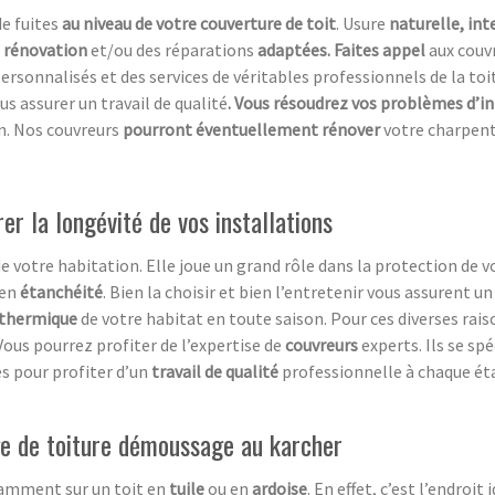
e fuites
au niveau de votre couverture de toit
. Usure
naturelle, in
e rénovation
et/ou des réparations
adaptées. Faites appel
aux couv
personnalisés et des services de véritables professionnels de la toi
us assurer un travail de qualité
. Vous résoudrez vos problèmes d’in
n. Nos couvreurs
pourront éventuellement rénover
votre charpen
er la longévité de vos installations
e votre habitation. Elle joue un grand rôle dans la protection de 
 en
étanchéité
. Bien la choisir et bien l’entretenir vous assurent u
 thermique
de votre habitat en toute saison. Pour ces diverses rai
 Vous pourrez profiter de l’expertise de
couvreurs
experts. Ils se sp
es pour profiter d’un
travail de qualité
professionnelle à chaque ét
age de toiture démoussage au karcher
tamment sur un toit en
tuile
ou en
ardoise
. En effet, c’est l’endroit