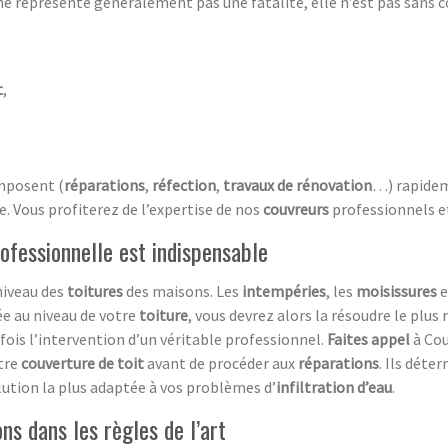
e représente généralement pas une fatalité, elle n’est pas sans c
t
,
imposent (
réparations
,
réfection
,
travaux de rénovation
…) rapidem
. Vous profiterez de l’expertise de nos
couvreurs
professionnels e
rofessionnelle est indispensable
niveau des
toitures
des maisons. Les
intempéries
, les
moisissures
e
e au niveau de votre
toiture
, vous devrez alors la résoudre le plu
ois l’intervention d’un véritable professionnel.
Faites appel
à Cou
tre
couverture de toit
avant de procéder aux
réparations
. Ils déte
lution la plus adaptée à vos problèmes d’
infiltration d’eau
.
ons dans les règles de l’art