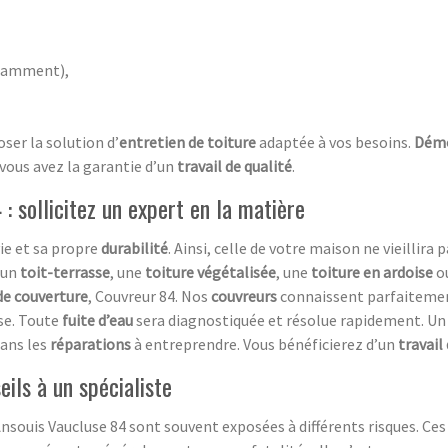
notamment),
ser la solution d’
entretien de toiture
adaptée à vos besoins.
Dém
vous avez la garantie d’un
travail de qualité
.
: sollicitez un expert en la matière
ie et sa propre
durabilité
. Ainsi, celle de votre maison ne vieillir
 un
toit-terrasse
, une
toiture végétalisée
, une
toiture en ardoise
o
de couverture
, Couvreur 84. Nos
couvreurs
connaissent parfaitemen
se. Toute
fuite d’eau
sera diagnostiquée et résolue rapidement. U
ans les
réparations
à entreprendre. Vous bénéficierez d’un
travail
eils à un spécialiste
nsouis Vaucluse 84 sont souvent exposées à différents risques. Ce