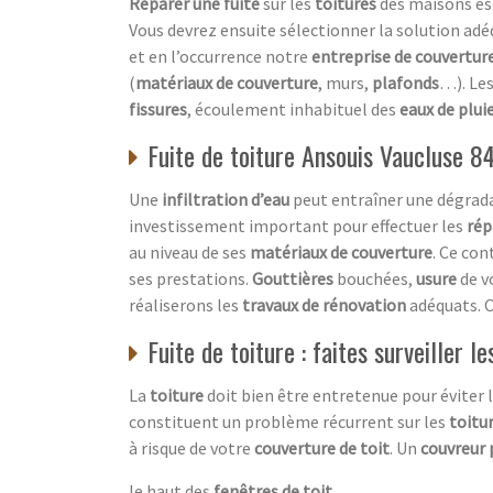
Réparer une fuite
sur les
toitures
des maisons es
Vous devrez ensuite sélectionner la solution ad
et en l’occurrence notre
entreprise de couvertur
(
matériaux de couverture
, murs,
plafonds
…). Le
fissures
, écoulement inhabituel des
eaux de plui
Fuite de toiture Ansouis Vaucluse 84
Une
infiltration d’eau
peut entraîner une dégrad
investissement important pour effectuer les
rép
au niveau de ses
matériaux de couverture
. Ce con
ses prestations.
Gouttières
bouchées,
usure
de v
réaliserons les
travaux de rénovation
adéquats. C
Fuite de toiture : faites surveiller 
La
toiture
doit bien être entretenue pour éviter
constituent un problème récurrent sur les
toitu
à risque de votre
couverture de toit
. Un
couvreur 
le haut des
fenêtres de toit
,