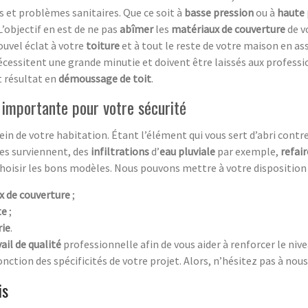
 et problèmes sanitaires. Que ce soit à
basse pression
ou à
haute 
L’objectif en est de ne pas
abîmer
les
matériaux de couverture
de v
ouvel éclat à votre
toiture
et à tout le reste de votre maison en a
cessitent une grande minutie et doivent être laissés aux professio
t résultat en
démoussage de toit
.
 importante pour votre sécurité
in de votre habitation. Étant l’élément qui vous sert d’abri contr
mes surviennent, des
infiltrations
d’
eau pluviale
par exemple,
refair
choisir les bons modèles. Nous pouvons mettre à votre disposition 
x de couverture
;
te
;
rie
.
ail de qualité
professionnelle afin de vous aider à renforcer le niv
nction des spécificités de votre projet. Alors, n’hésitez pas à nous
is