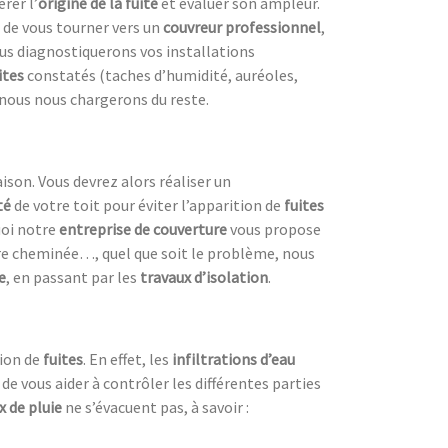
rer l’
origine de la fuite
et évaluer son ampleur.
t de vous tourner vers un
couvreur professionnel
,
s diagnostiquerons vos installations
ites
constatés (taches d’humidité, auréoles,
 nous nous chargerons du reste.
son. Vous devrez alors réaliser un
té
de votre toit pour éviter l’apparition de
fuites
uoi notre
entreprise de couverture
vous propose
tre cheminée…, quel que soit le problème, nous
e
, en passant par les
travaux d’isolation
.
tion de
fuites
. En effet, les
infiltrations d’eau
de vous aider à contrôler les différentes parties
x de pluie
ne s’évacuent pas, à savoir :