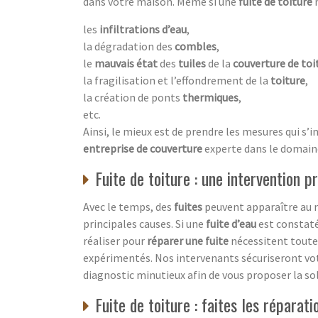
dans votre maison. Même si une
fuite de toiture
n
les
infiltrations d’eau
,
la dégradation des
combles
,
le
mauvais état
des
tuiles
de la
couverture de toi
la fragilisation et l’effondrement de la
toiture
,
la création de ponts
thermiques
,
etc.
Ainsi, le mieux est de prendre les mesures qui s’
entreprise de couverture
experte dans le domaine
Fuite de toiture : une intervention p
Avec le temps, des
fuites
peuvent apparaître au 
principales causes. Si une
fuite d’eau
est constaté
réaliser pour
réparer une fuite
nécessitent toutef
expérimentés. Nos intervenants sécuriseront vo
diagnostic minutieux afin de vous proposer la so
Fuite de toiture : faites les réparati