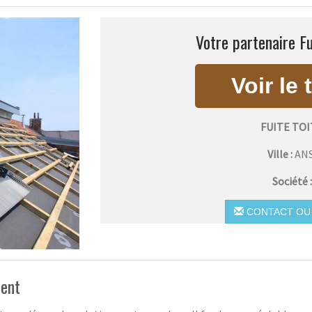
Votre partenaire Fu
FUITE TO
Ville :
AN
Société 
CONTACT OU 
ment