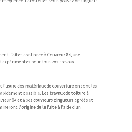
onséquence. Parmi elles, vous pouvez distinguer :
ent. Faites confiance à Couvreur 84, une
t expérimentés pour tous vos travaux.
t l’
usure
des
matériaux de couverture
en sont les
s rapidement possible. Les
travaux de toiture
à
vreur 84 et à ses
couvreurs zingueurs
agréés et
rmineront l’
origine de la fuite
à l’aide d’un