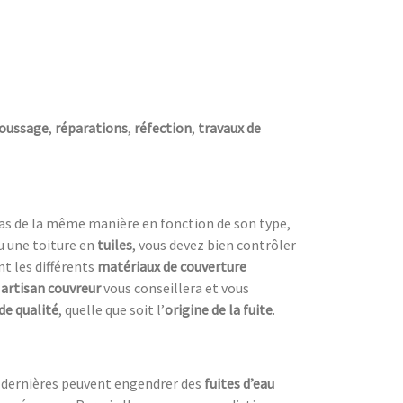
oussage
,
réparations
,
réfection
,
travaux de
a pas de la même manière en fonction de son type,
u une toiture en
tuiles
, vous devez bien contrôler
t les différents
matériaux de couverture
n
artisan couvreur
vous conseillera et vous
 de qualité
, quelle que soit l’
origine de la fuite
.
s dernières peuvent engendrer des
fuites d’eau