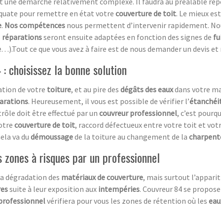
t une démarche relativement complexe. Il faudra au préalable repé
équate pour remettre en état votre
couverture de toit
. Le mieux es
e
.
Nos compétences
nous permettent d’intervenir rapidement. Nou
s
réparations
seront ensuite adaptées en fonction des signes de
fu
e
…).Tout ce que vous avez à faire est de nous demander un devis et
 : choisissez la bonne solution
ation de votre
toiture
, et au pire des
dégâts des eaux
dans votre mai
arations
. Heureusement, il vous est possible de vérifier l’
étanchéi
trôle doit être effectué par un
couvreur professionnel
, c’est pourq
otre
couverture de toit
, raccord défectueux entre votre toit et vo
ela va du
démoussage
de la toiture au changement de la
charpent
les zones à risques par un professionnel
 la dégradation des
matériaux de couverture
, mais surtout l’appari
res
suite à leur exposition aux
intempéries
. Couvreur 84 se propose 
professionnel
vérifiera pour vous les zones de rétention où les
eau