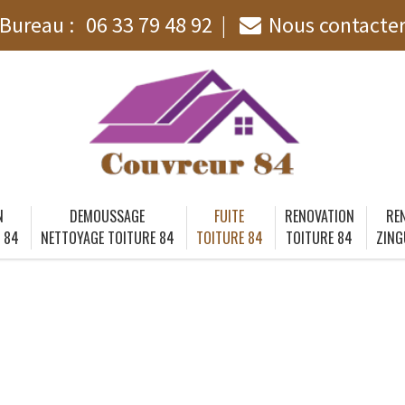
Bureau :
06 33 79 48 92
Nous contacte
N
DEMOUSSAGE
FUITE
RENOVATION
RE
 84
NETTOYAGE TOITURE 84
TOITURE 84
TOITURE 84
ZING