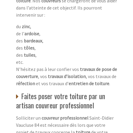
toiture
. Nos
couvreurs
se chargeront de vous aider
dans l’atteinte de cet objectif. Ils pourront
intervenir sur :
du
zinc
,
de l’
ardoise
,
des
bardeaux
,
des
tôles
,
des
tuiles
,
etc.
N’hésitez pas à leur confier vos
travaux de pose de
couverture
, vos
travaux d’isolation
, vos travaux de
réfection
et vos travaux d’
entretien de toiture
.
Faites poser votre toiture par un
artisan couvreur professionnel
Solliciter un
couvreur professionnel
Saint-Didier
Vaucluse 84 est nécessaire dès lors que votre
projet de travaux concerne la
toiture
de votre