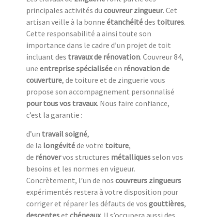
principales activités du
couvreur zingueur
. Cet
artisan veille à la bonne
étanchéité
des
toitures
.
Cette responsabilité a ainsi toute son
importance dans le cadre d’un projet de toit
incluant des
travaux de rénovation
. Couvreur 84,
une
entreprise spécialisée
en
rénovation de
couverture
, de toiture et de zinguerie vous
propose son accompagnement personnalisé
pour tous vos travaux
. Nous faire confiance,
c’est la garantie :
d’un
travail soigné
,
de la
longévité
de votre
toiture
,
de
rénover
vos structures
métalliques
selon vos
besoins et les normes en vigueur.
Concrètement, l’un de nos
couvreurs zingueurs
expérimentés restera à votre disposition pour
corriger et réparer les défauts de vos
gouttières
,
descentes
et
chéneaux
. Il s’occupera aussi des