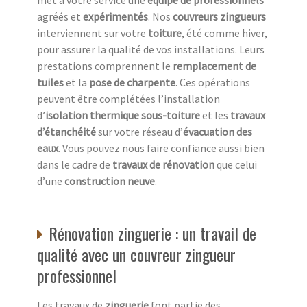
met à votre service une
équipe de professionnels
agréés et
expérimentés
. Nos
couvreurs zingueurs
interviennent sur votre
toiture
, été comme hiver,
pour assurer la qualité de vos installations. Leurs
prestations comprennent le
remplacement de
tuiles
et la
pose de charpente
. Ces opérations
peuvent être complétées l’installation
d’
isolation thermique sous-toiture
et les
travaux
d’étanchéité
sur votre réseau d’
évacuation des
eaux
. Vous pouvez nous faire confiance aussi bien
dans le cadre de
travaux de rénovation
que celui
d’une
construction neuve
.
Rénovation zinguerie : un travail de
qualité avec un couvreur zingueur
professionnel
Les travaux de
zinguerie
font partie des