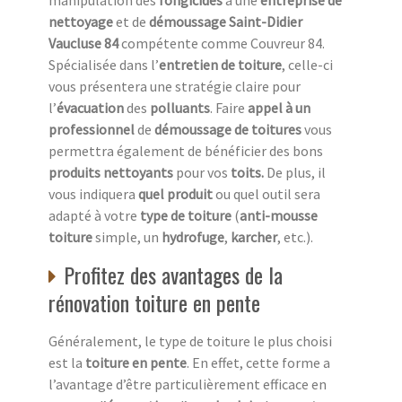
manipulation des
fongicides
à une
entreprise de
nettoyage
et de
démoussage Saint-Didier
Vaucluse 84
compétente comme Couvreur 84.
Spécialisée dans l’
entretien de toiture
, celle-ci
vous présentera une stratégie claire pour
l’
évacuation
des
polluants
. Faire
appel à un
professionnel
de
démoussage de toitures
vous
permettra également de bénéficier des bons
produits nettoyants
pour vos
toits.
De plus, il
vous indiquera
quel produit
ou quel outil sera
adapté à votre
type de toiture
(
anti-mousse
toiture
simple, un
hydrofuge
,
karcher
, etc.).
Profitez des avantages de la
rénovation toiture en pente
Généralement, le type de toiture le plus choisi
est la
toiture en pente
. En effet, cette forme a
l’avantage d’être particulièrement efficace en