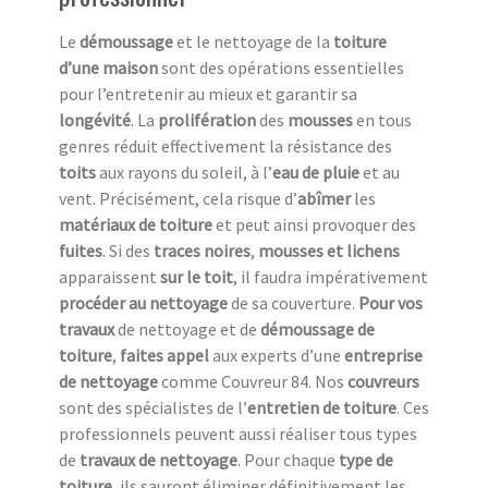
Le
démoussage
et le nettoyage de la
toiture
d’une maison
sont des opérations essentielles
pour l’entretenir au mieux et garantir sa
longévité
. La
prolifération
des
mousses
en tous
genres réduit effectivement la résistance des
toits
aux rayons du soleil, à l’
eau de pluie
et au
vent. Précisément, cela risque d’
abîmer
les
matériaux de toiture
et peut ainsi provoquer des
fuites
. Si des
traces noires
,
mousses et lichens
apparaissent
sur le toit
, il faudra impérativement
procéder au nettoyage
de sa couverture.
Pour vos
travaux
de nettoyage et de
démoussage de
toiture
,
faites appel
aux experts d’une
entreprise
de nettoyage
comme Couvreur 84. Nos
couvreurs
sont des spécialistes de l’
entretien de toiture
. Ces
professionnels peuvent aussi réaliser tous types
de
travaux de nettoyage
. Pour chaque
type de
toiture
, ils sauront éliminer définitivement les