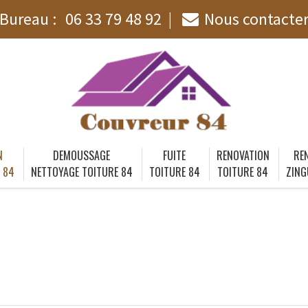
Bureau :
06 33 79 48 92
Nous contacte
N
DEMOUSSAGE
FUITE
RENOVATION
RE
 84
NETTOYAGE TOITURE 84
TOITURE 84
TOITURE 84
ZING