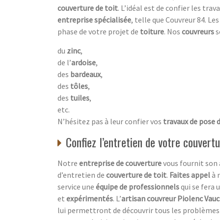
couverture de toit
. L’idéal est de confier les tra
entreprise spécialisée
, telle que Couvreur 84. Le
phase de votre projet de
toiture
. Nos
couvreurs
s
du
zinc
,
de l’
ardoise
,
des
bardeaux
,
des
tôles
,
des
tuiles
,
etc.
N’hésitez pas à leur confier vos
travaux de pose 
Confiez l’entretien de votre couvert
Notre
entreprise de couverture
vous fournit son
d’entretien de
couverture de toit
.
Faites appel
à 
service une
équipe de professionnels
qui se fera 
et
expérimentés
. L’
artisan couvreur Piolenc Vau
lui permettront de découvrir tous les problèmes