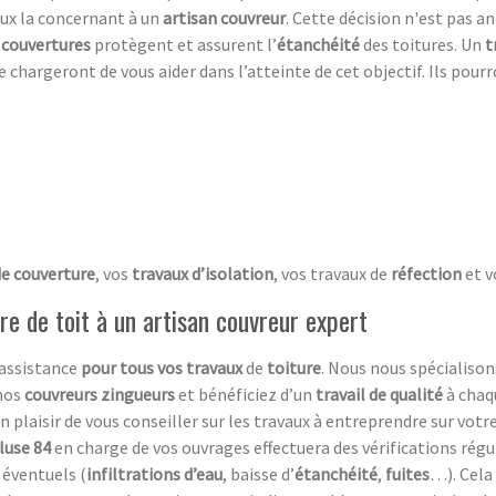
vaux la concernant à un
artisan couvreur
. Cette décision n'est pas a
s
couvertures
protègent et assurent l’
étanchéité
des toitures. Un
t
e chargeront de vous aider dans l’atteinte de cet objectif. Ils pourr
de couverture
, vos
travaux d’isolation
, vos travaux de
réfection
et v
ure de toit à un artisan couvreur expert
 assistance
pour tous vos travaux
de
toiture
. Nous nous spécialison
nos
couvreurs zingueurs
et bénéficiez d’un
travail de qualité
à chaq
un plaisir de vous conseiller sur les travaux à entreprendre sur vo
cluse 84
en charge de vos ouvrages effectuera des vérifications régu
 éventuels (
infiltrations d’eau
, baisse d’
étanchéité
,
fuites
…). Cela