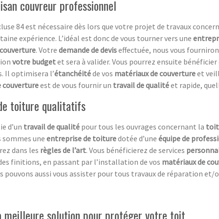
tisan couvreur professionnel
luse 84 est nécessaire dès lors que votre projet de travaux concer
rtaine expérience. L’idéal est donc de vous tourner vers une
entrepr
 couverture
. Votre
demande de devis
effectuée, nous vous fourniron
tion
votre budget
et sera à valider. Vous pourrez ensuite bénéfici
. Il optimisera l’
étanchéité
de vos
matériaux de couverture
et veil
e couverture
est de vous fournir un
travail de qualité
et rapide, quel
e toiture qualitatifs
ie d’un
travail de qualité
pour tous les ouvrages concernant la
toi
us sommes une
entreprise de toiture
dotée d’une
équipe de profess
erez dans les
règles de l’art
. Vous bénéficierez de services
personnal
des finitions, en passant par l’installation de vos
matériaux de cou
s pouvons aussi vous assister pour tous travaux de réparation et/o
 meilleure solution pour protéger votre toit