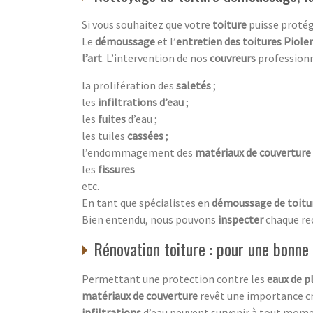
Si vous souhaitez que votre
toiture
puisse proté
Le
démoussage
et l’
entretien des toitures Piole
l’art
. L’intervention de nos
couvreurs
professionn
la prolifération des
saletés
;
les
infiltrations d’eau
;
les
fuites
d’eau ;
les tuiles
cassées
;
l’endommagement des
matériaux de couverture
les
fissures
etc.
En tant que spécialistes en
démoussage de toitu
Bien entendu, nous pouvons
inspecter
chaque re
Rénovation toiture : pour une bonne
Permettant une protection contre les
eaux de p
matériaux de couverture
revêt une importance cr
infiltrations
d’eau peuvent survenir à tout mome