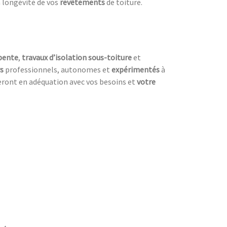
 longévité de vos
revêtements
de toiture.
pente
,
travaux d’isolation sous-toiture
et
s
professionnels, autonomes et
expérimentés
à
seront en adéquation avec vos besoins et
votre