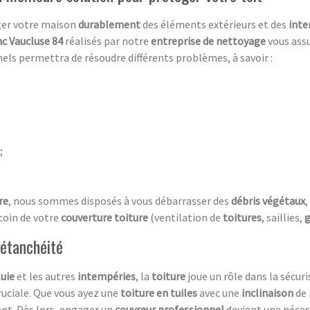
ger votre maison
durablement
des éléments extérieurs et des
inte
nc Vaucluse 84
réalisés par notre
entreprise de nettoyage
vous ass
els permettra de résoudre différents problèmes, à savoir :
;
re
, nous sommes disposés à vous débarrasser des
débris végétaux
,
coin de votre
couverture toiture
(ventilation de
toitures
, saillies,
g
 étanchéité
luie
et les autres
intempéries
, la
toiture
joue un rôle dans la sécuri
uciale. Que vous ayez une
toiture en tuiles
avec une
inclinaison
de 
nt. Dès lors, engager un
couvreur professionnel
devient une nécess