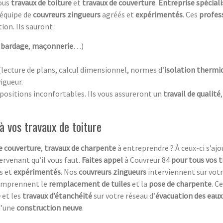
tous
travaux de toiture
et
travaux de couverture
.
Entreprise spécial
 équipe de
couvreurs zingueurs
agréés et
expérimentés
. Ces
profes
ion. Ils sauront :
e
bardage
,
maçonnerie
…)
lecture de plans, calcul dimensionnel, normes d’
isolation thermi
igueur.
 positions inconfortables. Ils vous assureront un
travail de qualité
 à vos travaux de toiture
e couverture
,
travaux de charpente
à entreprendre ? À ceux-ci s’aj
tervenant qu’il vous faut.
Faites appel
à Couvreur 84
pour tous vos 
s et
expérimentés
. Nos
couvreurs zingueurs
interviennent sur vot
 comprennent le
remplacement de tuiles
et la
pose de charpente
. C
e
et les
travaux d’étanchéité
sur votre réseau d’
évacuation des eaux
d’une
construction neuve
.