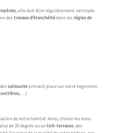
mpéries
, elle doit être régulièrement nettoyée.
ure des
travaux d’étanchéité
dans les
règles de
 des
salissures
prenant place sur votre logement.
outtières
,…).
sation de votre habitat. Ainsi, choisir les bons
plus de 35 degrés ou un
toit-terrasse
, des
ité. Soucieux de la qualité de votre toiture, nos