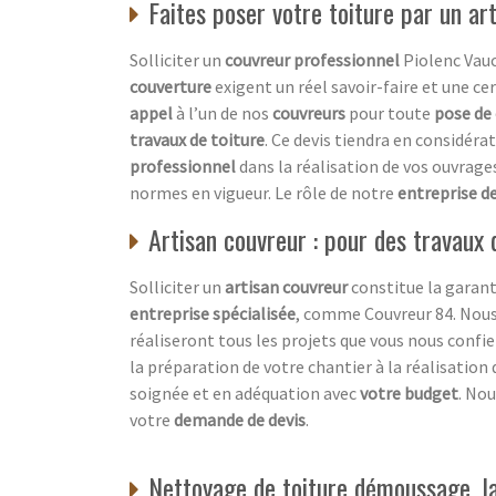
Faites poser votre toiture par un ar
Solliciter un
couvreur professionnel
Piolenc Vauc
couverture
exigent un réel savoir-faire et une ce
appel
à l’un de nos
couvreurs
pour toute
pose de
travaux de toiture
. Ce devis tiendra en considéra
professionnel
dans la réalisation de vos ouvrages
normes en vigueur. Le rôle de notre
entreprise d
Artisan couvreur : pour des travaux d
Solliciter un
artisan couvreur
constitue la garant
entreprise spécialisée
, comme Couvreur 84. No
réaliseront tous les projets que vous nous confi
la préparation de votre chantier à la réalisation 
soignée et en adéquation avec
votre budget
. Nou
votre
demande de devis
.
Nettoyage de toiture démoussage, la