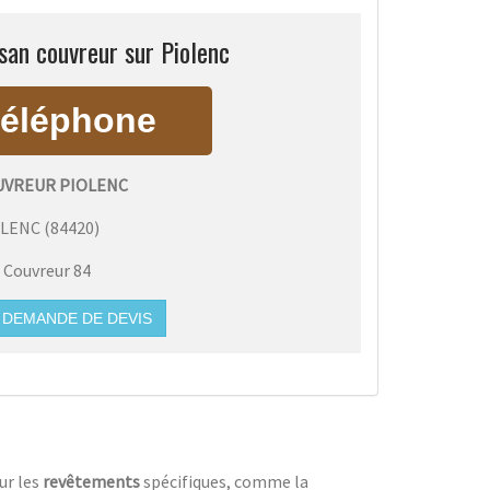
san couvreur sur Piolenc
UVREUR PIOLENC
OLENC
(
84420
)
:
Couvreur 84
DEMANDE DE DEVIS
ur les
revêtements
spécifiques, comme la