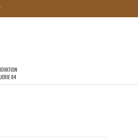
r
NOVATION
UERIE 84