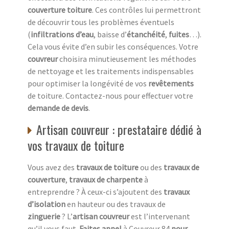
couverture toiture
. Ces contrôles lui permettront
de découvrir tous les problèmes éventuels
(
infiltrations d’eau
, baisse d’
étanchéité
,
fuites
…).
Cela vous évite d’en subir les conséquences. Votre
couvreur
choisira minutieusement les méthodes
de nettoyage et les traitements indispensables
pour optimiser la longévité de vos
revêtements
de toiture. Contactez-nous pour effectuer votre
demande de devis
.
Artisan couvreur : prestataire dédié à
vos travaux de toiture
Vous avez des
travaux de toiture
ou des
travaux de
couverture
,
travaux de charpente
à
entreprendre ? À ceux-ci s’ajoutent des
travaux
d’isolation
en hauteur ou des travaux de
zinguerie
? L’
artisan couvreur
est l’intervenant
qu’il vous faut.
Faites appel
à Couvreur 84
pour