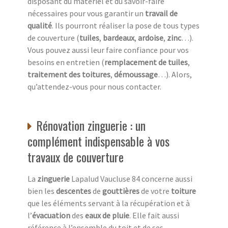
disposant du matériel et du savoir-faire
nécessaires pour vous garantir un
travail de
qualité
. Ils pourront réaliser la pose de tous types
de couverture (
tuiles
,
bardeaux
,
ardoise
,
zinc
…).
Vous pouvez aussi leur faire confiance pour vos
besoins en entretien (
remplacement de tuiles
,
traitement des toitures
,
démoussage
…). Alors,
qu’attendez-vous pour nous contacter.
Rénovation zinguerie : un
complément indispensable à vos
travaux de couverture
La
zinguerie
Lapalud Vaucluse 84 concerne aussi
bien les
descentes
de
gouttières
de votre
toiture
que les éléments servant à la récupération et à
l’
évacuation
des
eaux de pluie
. Elle fait aussi
référence à l’ensemble du toit et de ses