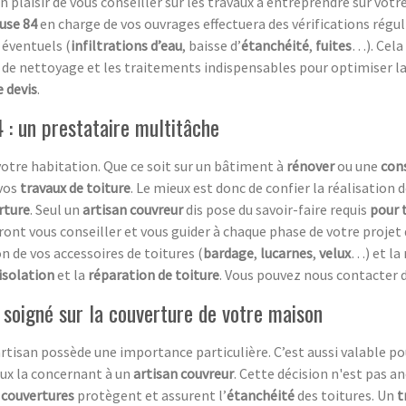
un plaisir de vous conseiller sur les travaux à entreprendre sur vo
luse 84
en charge de vos ouvrages effectuera des vérifications régul
 éventuels (
infiltrations d’eau
, baisse d’
étanchéité
,
fuites
…). Cela
e nettoyage et les traitements indispensables pour optimiser la
 devis
.
 : un prestataire multitâche
otre habitation. Que ce soit sur un bâtiment à
rénover
ou une
con
 vos
travaux de toiture
. Le mieux est donc de confier la réalisation 
rture
. Seul un
artisan couvreur
dis pose du savoir-faire requis
pour 
ront vous conseiller et vous guider à chaque phase de votre projet
n de vos accessoires de toitures (
bardage
,
lucarnes
,
velux
…) et la 
isolation
et la
réparation de toiture
. Vous pouvez nous contacter d
l soigné sur la couverture de votre maison
artisan possède une importance particulière. C’est aussi valable po
vaux la concernant à un
artisan couvreur
. Cette décision n'est pas a
s
couvertures
protègent et assurent l’
étanchéité
des toitures. Un
t