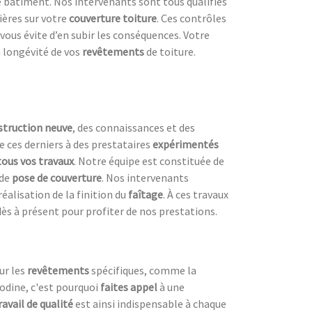
tre bâtiment. Nos intervenants sont tous qualifiés
ières sur votre
couverture toiture
. Ces contrôles
 vous évite d’en subir les conséquences. Votre
 longévité de vos
revêtements
de toiture.
struction neuve
, des connaissances et des
de ces derniers à des prestataires
expérimentés
tous vos travaux
. Notre équipe est constituée de
 de
pose de couverture
. Nos intervenants
réalisation de la finition du
faîtage
. À ces travaux
ès à présent pour profiter de nos prestations.
ur les
revêtements
spécifiques, comme la
nodine, c'est pourquoi
faites appel
à une
ravail de qualité
est ainsi indispensable à chaque