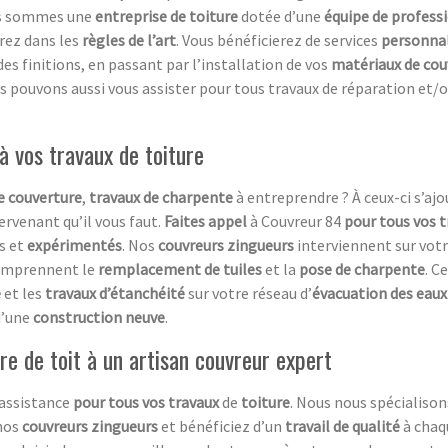
us sommes une
entreprise de toiture
dotée d’une
équipe de profess
erez dans les
règles de l’art
. Vous bénéficierez de services
personnal
des finitions, en passant par l’installation de vos
matériaux de cou
s pouvons aussi vous assister pour tous travaux de réparation et/o
 à vos travaux de toiture
e couverture
,
travaux de charpente
à entreprendre ? À ceux-ci s’aj
tervenant qu’il vous faut.
Faites appel
à Couvreur 84
pour tous vos 
s et
expérimentés
. Nos
couvreurs zingueurs
interviennent sur vot
 comprennent le
remplacement de tuiles
et la
pose de charpente
. C
e
et les
travaux d’étanchéité
sur votre réseau d’
évacuation des eaux
d’une
construction neuve
.
ure de toit à un artisan couvreur expert
 assistance
pour tous vos travaux
de
toiture
. Nous nous spécialison
nos
couvreurs zingueurs
et bénéficiez d’un
travail de qualité
à chaq