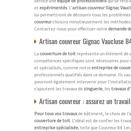
service une
équipe de professionnels
qui se fera 
et
expérimentés
. L’
artisan couvreur Gignac Vauc
lui permettront de découvrir tous les problèmes
couvreur
choisira minutieusement les méthodes d
Contactez-nous pour effectuer votre
demande de
Artisan couvreur Gignac Vaucluse 84
La
couverture de toit
représente un élément de v
compétences spécifiques sont nécessaires pour
et spécialisés, comme notre
entreprise de couve
professionnels qualifiés dans ce domaine. Ils sau
pourront également intervenir pour l’installatio
s’ajoutent les travaux de
zinguerie
, les
travaux d’
Artisan couvreur : assurez un travai
Pour tous vos travaux
de bâtiment, le choix de l’
couverture de toit
. L’idéal est de confier les tra
entreprise spécialisée
, telle que Couvreur 84. Le