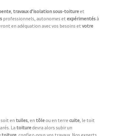
pente
,
travaux d’isolation sous-toiture
et
s
professionnels, autonomes et
expérimentés
à
seront en adéquation avec vos besoins et
votre
 soit en
tuiles
, en
tôle
ou en terre
cuite
, le toit
arés. La
toiture
devra alors subir un
 toiture
, confiez-nous vos travaux. Nos experts