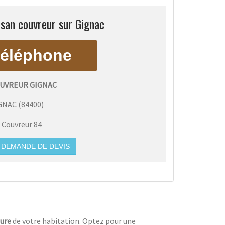
isan couvreur sur Gignac
OUVREUR GIGNAC
GNAC
(
84400
)
:
Couvreur 84
DEMANDE DE DEVIS
ture
de votre habitation. Optez pour une