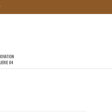
r
NOVATION
UERIE 84