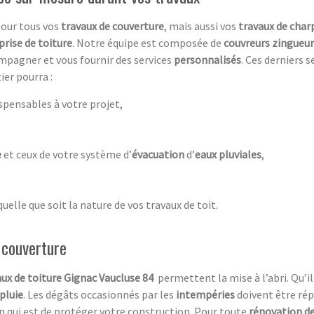
 pour tous vos
travaux de couverture
, mais aussi vos
travaux de char
prise de toiture
. Notre équipe est composée de
couvreurs zingueur
ompagner et vous fournir des services
personnalisés
. Ces derniers 
ier pourra :
ispensables à votre projet,
e
et ceux de votre système d’
évacuation
d’
eaux pluviales
,
 quelle que soit la nature de vos travaux de toit.
 couverture
ux de toiture
Gignac Vaucluse 84
permettent la mise à l’abri. Qu’il
pluie
. Les dégâts occasionnés par les
intempéries
doivent être rép
n qui est de protéger votre construction. Pour toute
rénovation de