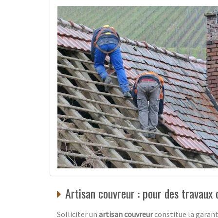
Artisan couvreur : pour des travaux d
Solliciter un
artisan couvreur
constitue la garant