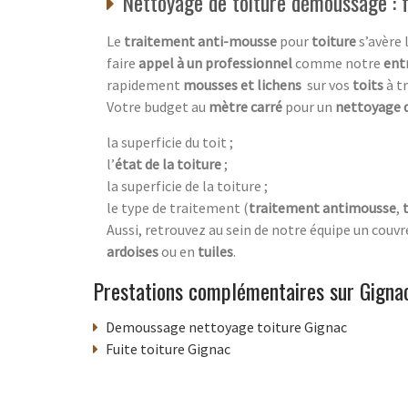
Nettoyage de toiture démoussage : f
Le
traitement anti-mousse
pour
toiture
s’avère 
faire
appel à un professionnel
comme notre
ent
rapidement
mousses et lichens
sur vos
toits
à t
Votre budget au
mètre carré
pour un
nettoyage 
la superficie du toit ;
l’
état de la toiture
;
la superficie de la toiture ;
le type de traitement (
traitement antimousse
,
Aussi, retrouvez au sein de notre équipe un couvr
ardoises
ou en
tuiles
.
Prestations complémentaires sur Gigna
Demoussage nettoyage toiture Gignac
Fuite toiture Gignac