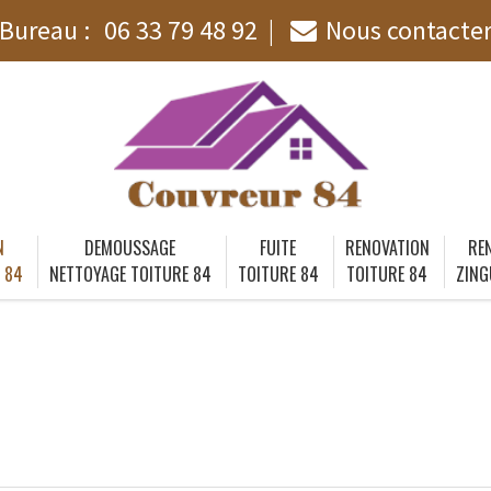
Bureau :
06 33 79 48 92
Nous contacte
N
DEMOUSSAGE
FUITE
RENOVATION
RE
 84
NETTOYAGE TOITURE 84
TOITURE 84
TOITURE 84
ZING