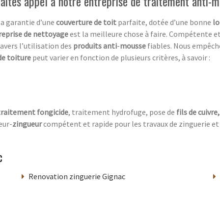
aites appel à notre entreprise de traitement anti-
la garantie d’une
couverture de toit
parfaite, dotée d’une bonne
lo
reprise de nettoyage
est la meilleure chose à faire. Compétente et
ravers l’utilisation des
produits anti
-
mousse
fiables. Nous empêc
de toiture
peut varier en fonction de plusieurs critères, à savoir :
traitement fongicide
, traitement hydrofuge, pose de
fils de cuivre
eur-
zingueur
compétent et rapide pour les travaux de zinguerie et
c
Renovation zinguerie Gignac